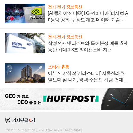
전자·전기·정보통신
[AI 뭉쳐야 산다⑧] LG·엔비디아 '피지컬 A
I' 동맹 강화, 구광모 제조·데이터·기술 결
집해 종합 로보틱스 기업으로
전자·전기·정보통신
삼성전자 넷리스트와 특허분쟁 매듭, 5년
동안 최대 1.3조 라이선스비 지급
소비자·유통
이부진 야심작 '신라스테이' 서울신라호
텔보다 잘 나가, 평택·주문진·해남·건대로
성장판 더 넓힌다
기사댓글
0
개
200자까지 쓰실 수 있습니다. (현재 0 byte / 최대 400byte)