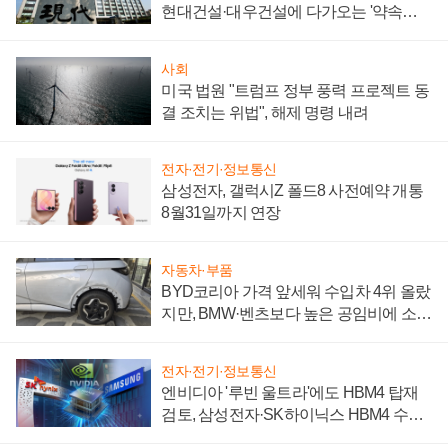
현대건설·대우건설에 다가오는 '약속의
시간'
사회
미국 법원 "트럼프 정부 풍력 프로젝트 동
결 조치는 위법", 해제 명령 내려
전자·전기·정보통신
삼성전자, 갤럭시Z 폴드8 사전예약 개통
8월31일까지 연장
자동차·부품
BYD코리아 가격 앞세워 수입차 4위 올랐
지만, BMW·벤츠보다 높은 공임비에 소비
자 불만 폭발
전자·전기·정보통신
엔비디아 '루빈 울트라'에도 HBM4 탑재
검토, 삼성전자·SK하이닉스 HBM4 수율
에 주도권 갈린다