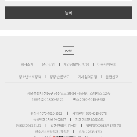
PC버전
회사소개
윤리강령
개인정보처리방침
이용자위원회
청소년보호정책
정정·반론보도
기사심의규정
불편신고
서울특별시 성동구 성수일로 39-34 서울숲더스페이스 12층
대표전화 : 1800-6522
팩스 : 070-4015-8658
편집국 : 070-4010-8512
사업본부 : 070-4010-7078
등록번호 : 서울 아 02897
제호 : 비즈니스포스트
등록일: 2013.11.13
발행·편집인 : 강석운
발행일자: 2013년 12월 2일
청소년보호책임자 : 강석운
ISSN : 2636-171X
Copyright ⓒ
B
USINESSPOST
. All rights reserved.