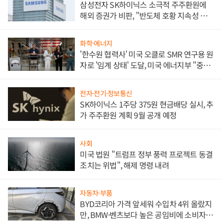
삼성전자 SK하이닉스 소극적 주주환원에
해외 증권가 비판, "반도체 호황 지속성 의
문"
화학·에너지
'한수원 협력사' 미국 오클로 SMR 연구용 원
자로 '임계 상태' 도달, 미국 에너지부 "중요
한 이정표"
전자·전기·정보통신
SK하이닉스 1주당 375원 현금배당 실시, 추
가 주주환원 계획 9월 공개 예정
사회
미국 법원 "트럼프 정부 풍력 프로젝트 동결
조치는 위법", 해제 명령 내려
자동차·부품
BYD코리아 가격 앞세워 수입차 4위 올랐지
만, BMW·벤츠보다 높은 공임비에 소비자