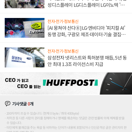
성디스플레이 LG디스플레이 LG이노텍 '탈
애플' 수익 다각화 속도
전자·전기·정보통신
[AI 뭉쳐야 산다⑧] LG·엔비디아 '피지컬 AI'
동맹 강화, 구광모 제조·데이터·기술 결집
해 종합 로보틱스 기업으로
전자·전기·정보통신
삼성전자 넷리스트와 특허분쟁 매듭, 5년 동
안 최대 1.3조 라이선스비 지급
기사댓글
0
개
200자까지 쓰실 수 있습니다. (현재 0 byte / 최대 400byte)
저작권 등 다른 사람의 권리를 침해하거나 명예를 훼손하는 댓글은 관련 법률에 의해 제재를 받을
수 있습니다.
타인에게 불쾌감을 주는 욕설 등 비하하는 단어가 내용에 포함되거나 인신공격성 글은 관리자의 판
단에 의해 삭제 합니다.