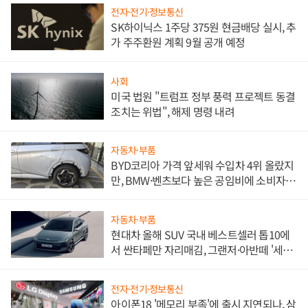
전자·전기·정보통신
SK하이닉스 1주당 375원 현금배당 실시, 추
가 주주환원 계획 9월 공개 예정
사회
미국 법원 "트럼프 정부 풍력 프로젝트 동결
조치는 위법", 해제 명령 내려
자동차·부품
BYD코리아 가격 앞세워 수입차 4위 올랐지
만, BMW·벤츠보다 높은 공임비에 소비자
불만 폭발
자동차·부품
현대차 올해 SUV 국내 베스트셀러 톱10에
서 싼타페만 자리매김, 그랜저·아반떼 '세단
쌍끌이'로 내수 방어
전자·전기·정보통신
아이폰18 '메모리 부족'에 출시 지연되나, 삼