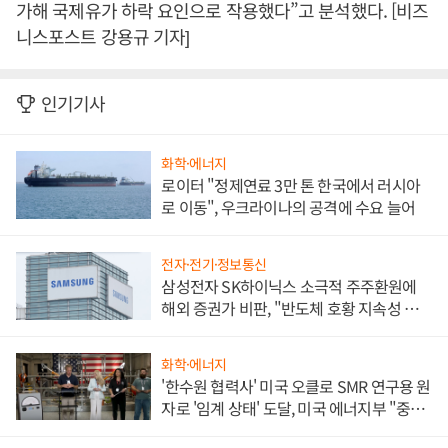
가해 국제유가 하락 요인으로 작용했다”고 분석했다. [비즈
니스포스트 강용규 기자]
인기기사
화학·에너지
로이터 "정제연료 3만 톤 한국에서 러시아
로 이동", 우크라이나의 공격에 수요 늘어
전자·전기·정보통신
삼성전자 SK하이닉스 소극적 주주환원에
해외 증권가 비판, "반도체 호황 지속성 의
문"
화학·에너지
'한수원 협력사' 미국 오클로 SMR 연구용 원
자로 '임계 상태' 도달, 미국 에너지부 "중요
한 이정표"