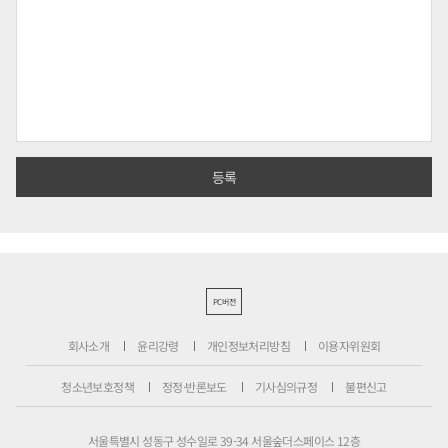
PC버전
회사소개
윤리강령
개인정보처리방침
이용자위원회
청소년보호정책
정정·반론보도
기사심의규정
불편신고
서울특별시 성동구 성수일로 39-34 서울숲더스페이스 12층