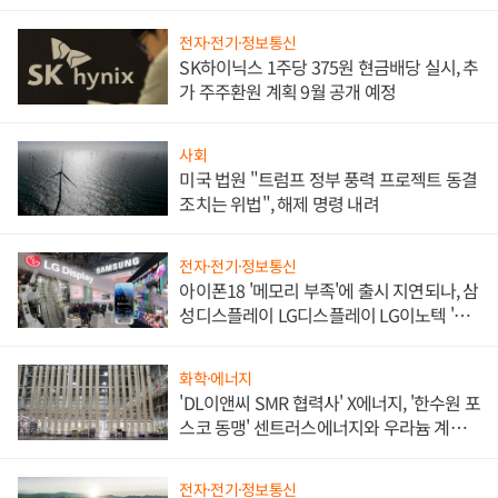
쌍끌이'로 내수 방어
전자·전기·정보통신
SK하이닉스 1주당 375원 현금배당 실시, 추
가 주주환원 계획 9월 공개 예정
사회
미국 법원 "트럼프 정부 풍력 프로젝트 동결
조치는 위법", 해제 명령 내려
전자·전기·정보통신
아이폰18 '메모리 부족'에 출시 지연되나, 삼
성디스플레이 LG디스플레이 LG이노텍 '탈
애플' 수익 다각화 속도
화학·에너지
'DL이앤씨 SMR 협력사' X에너지, '한수원 포
스코 동맹' 센트러스에너지와 우라늄 계약
체결
전자·전기·정보통신