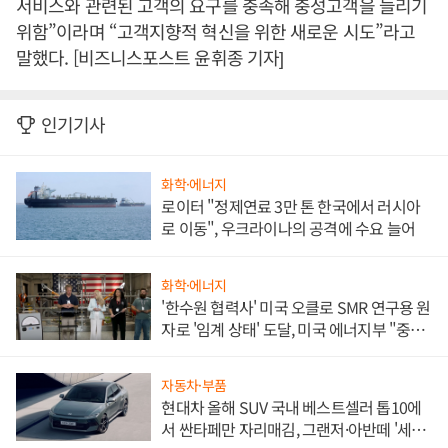
서비스와 관련된 고객의 요구를 충족해 충성고객을 늘리기
위함”이라며 “고객지향적 혁신을 위한 새로운 시도”라고
말했다. [비즈니스포스트 윤휘종 기자]
인기기사
화학·에너지
로이터 "정제연료 3만 톤 한국에서 러시아
로 이동", 우크라이나의 공격에 수요 늘어
화학·에너지
'한수원 협력사' 미국 오클로 SMR 연구용 원
자로 '임계 상태' 도달, 미국 에너지부 "중요
한 이정표"
자동차·부품
현대차 올해 SUV 국내 베스트셀러 톱10에
서 싼타페만 자리매김, 그랜저·아반떼 '세단