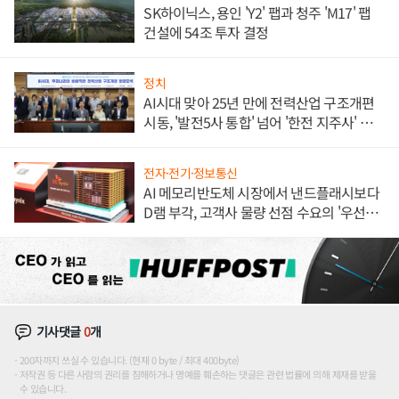
SK하이닉스, 용인 'Y2' 팹과 청주 'M17' 팹
건설에 54조 투자 결정
정치
AI시대 맞아 25년 만에 전력산업 구조개편
시동, '발전5사 통합' 넘어 '한전 지주사' 재편
론도
전자·전기·정보통신
AI 메모리반도체 시장에서 낸드플래시보다
D램 부각, 고객사 물량 선점 수요의 '우선순
위'
기사댓글
0
개
200자까지 쓰실 수 있습니다. (현재 0 byte / 최대 400byte)
저작권 등 다른 사람의 권리를 침해하거나 명예를 훼손하는 댓글은 관련 법률에 의해 제재를 받을
수 있습니다.