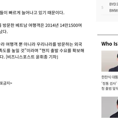
BYD
5
BMW
들이 빠르게 늘어나고 있기 때문이다.
문한 베트남 여행객은 2014년 14만1500여
났다.
Who Is
라 여행객 뿐 아니라 우리나라를 방문하는 외국
도를 높일 것”이라며 “현지 출발 수요를 확보해
. [비즈니스포스트 윤휘종 기자]
한찬식 대
배포금지>
'정통 검사'
서관
청 출범 앞
맡아 [2026