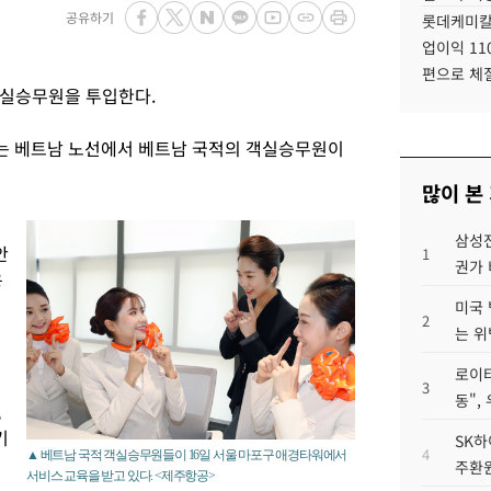
공유하기
롯데케미칼
업이익 11
편으로 체
객실승무원을 투입한다.
는 베트남 노선에서 베트남 국적의 객실승무원이
많이 본
삼성전
안
1
권가 
용
미국 
2
는 위
로이터
3
동",
,
기
SK하
4
▲ 베트남 국적 객실승무원들이 16일 서울 마포구 애경타워에서
주환원
서비스 교육을 받고 있다. <제주항공>