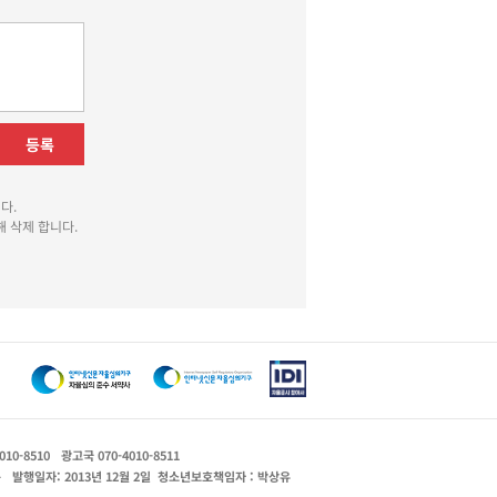
등록
다.
 삭제 합니다.
010-8510
광고국 070-4010-8511
운
발행일자: 2013년 12월 2일
청소년보호책임자 : 박상유