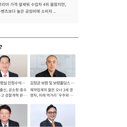
코리아 가격 앞세워 수입차 4위 올랐지만,
·벤츠보다 높은 공임비에 소비자 ..
?
통령실 민정수석비
김정균 보령 및 보령홀딩스 대
 출신, 공소청·중수
제약업계의 젊은 오너 3세 경
표이사 사장
두고 검찰개혁 완수
영자, 미래 먹거리 '우주와 헬
년]
스케어' 공들여 [2026년]