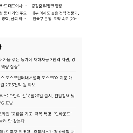
카드 대표이사 사
강정훈 iM뱅크 행장
성 등 대기업 주요
내부 이해도 높은 전략 전문가,
 경력, 신뢰 회복
'전국구 은행' 도약 속도 [2026
[2026년]
년]
사
 가뭄 겪는 농가에 재해자금 3천억 지원, 강
 역량 집중"
스 포스코인터내셔널과 포스코DX 지분 매
재원 2조5천억 원 확보
우스: 오만의 신' 8월26일 출시, 진입장벽 낮
PG 표방
좌진 '고환율 기조' 극복 특명, '인바운드'
늘려 답 찾는다
정말] 민주당 민병덕 "홈플러스가 정상화될 때