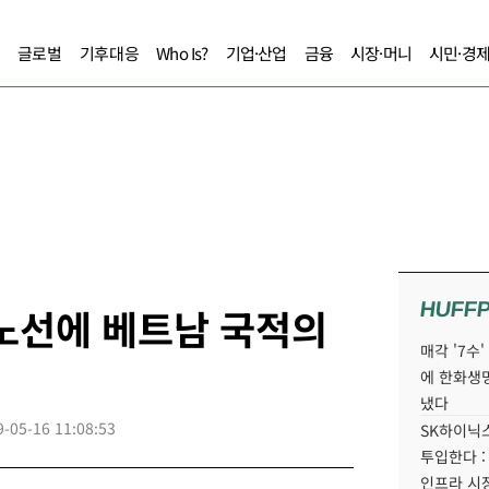
글로벌
기후대응
Who Is?
기업·산업
금융
시장·머니
시민·경
HUFF
노선에 베트남 국적의
매각 '7수
에 한화생
냈다
9-05-16 11:08:53
SK하이닉스
투입한다 :
인프라 시