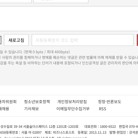
 수 있습니다. (현재 0 byte / 최대 400byte)
다른 사람의 권리를 침해하거나 명예를 훼손하는 댓글은 관련 법률에 의해 제재를 받을 수 있습니
쾌감을 주는 욕설 등 비하하는 단어가 내용에 포함되거나 인신공격성 글은 관리자의 판단에 의해
용자위원회
청소년보호정책
개인정보처리방침
정정·반론보도
인재채용
기사제보
이메일무단수집거부
RSS
수일로 39-34 서울숲더스페이스 12층 1201호-1203호
대표전화 : 1800-6522
편집국 070-4
8658
등록번호 : 서울 아 02897
제호: 비즈니스포스트
등록일: 2013.11.13
발행·편집인 : 강석
X
Copyright ? 2013 비즈니스포스트. All rights reserved.