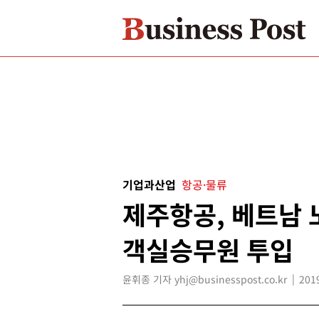
기업과산업
항공·물류
제주항공, 베트남 
객실승무원 투입
윤휘종 기자 yhj@businesspost.co.kr
201