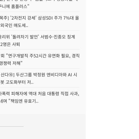
구니에 홈플러스"
목주] '2차전지 강세' 삼성SDI 주가 7%대 올
 외국인 매도세..
윤리위 '돌려차기 발언' 서범수·진종오 징계
 2명은 사퇴
회 "연구개발직 주52시간 유연화 필요, 경직
경쟁력 저해"
야 산다⑩] 두산그룹 박정원 엔비디아와 AI 시
로봇 고도화부터 저..
가폭력 피해자에 역대 처음 대통령 직접 사과,
네며 "책임엔 유효기..