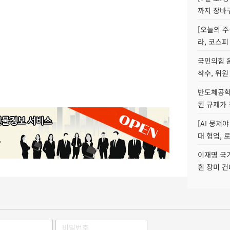
까지 장바
[오늘의 주
라, 코스피
국민의힘 
착수, 위원
반도체공학
된 규제가 
[AI 뭉쳐
대 협업, 
이재명 국
흰 장미 건