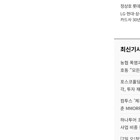
정상호 롯데
LG·현대·삼
장
카드사 30년
에 '초집중' 
최신기
농협 폭염과
호동 "모든
포스코홀딩
각, 투자 
컴투스 '제
춘 MMOR
하나투어 조
사업 비중 
[7일 오!