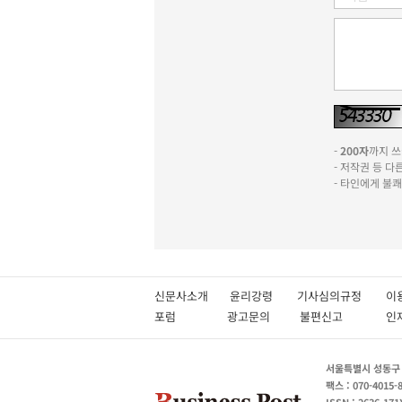
-
200자
까지 쓰실
- 저작권 등 
- 타인에게 불
신문사소개
윤리강령
기사심의규정
이
포럼
광고문의
불편신고
서울특별시 성동구 성
팩스 : 070-4015-
ISSN : 2636-171