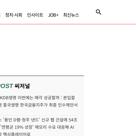
제
정치·사회
인사이트
JOB+
최신뉴스
씨저널
POST
' KDB생명 이번에는 매각 성공할까 : 본입찰
명 흥국생명 한국금융지주가 최종 인수제안서
 '용인 D램-청주 낸드' 신규 팹 건설에 54조
 '연평균 19% 성장' 메모리 수요 대응해 AI
장 핵심플레이어로