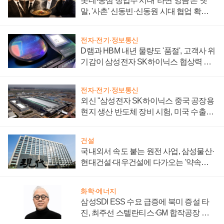
롯데·농심 창업주 시대 '라면 앙금'은 옛
말, '사촌' 신동빈·신동원 시대 협업 확대
일로
전자·전기·정보통신
D램과 HBM 내년 물량도 '품절', 고객사 위
기감이 삼성전자 SK하이닉스 협상력 더
키워
전자·전기·정보통신
외신 "삼성전자 SK하이닉스 중국 공장용
현지 생산 반도체 장비 시험, 미국 수출통
제 대비"
건설
국내외서 속도 붙는 원전 사업, 삼성물산·
현대건설·대우건설에 다가오는 '약속의
시간'
화학·에너지
삼성SDI ESS 수요 급증에 북미 증설 타
진, 최주선 스텔란티스·GM 합작공장 건
설 재추진하나