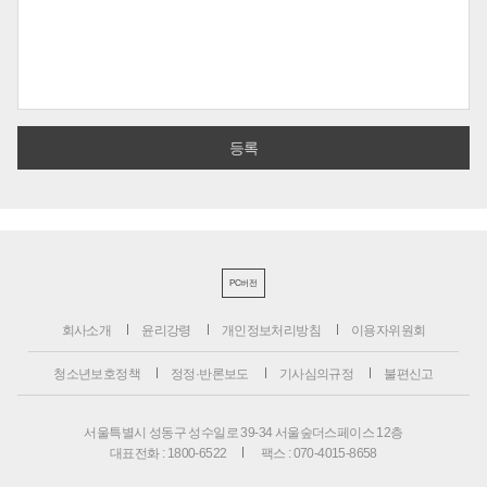
PC버전
회사소개
윤리강령
개인정보처리방침
이용자위원회
청소년보호정책
정정·반론보도
기사심의규정
불편신고
서울특별시 성동구 성수일로 39-34 서울숲더스페이스 12층
대표전화 : 1800-6522
팩스 : 070-4015-8658