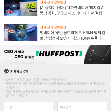
전자·전기·정보통신
[AI 뭉쳐야 산다⑧] LG·엔비디아 '피지컬 AI'
동맹 강화, 구광모 제조·데이터·기술 결집
해 종합 로보틱스 기업으로
전자·전기·정보통신
엔비디아 '루빈 울트라'에도 HBM4 탑재 검
토, 삼성전자·SK하이닉스 HBM4 수율에 주
도권 갈린다
기사댓글
0
개
200자까지 쓰실 수 있습니다. (현재 0 byte / 최대 400byte)
저작권 등 다른 사람의 권리를 침해하거나 명예를 훼손하는 댓글은 관련 법률에 의해 제재를 받을
수 있습니다.
타인에게 불쾌감을 주는 욕설 등 비하하는 단어가 내용에 포함되거나 인신공격성 글은 관리자의 판
단에 의해 삭제 합니다.