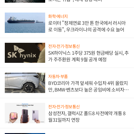
화학·에너지
로이터 "정제연료 3만 톤 한국에서 러시아
로 이동", 우크라이나의 공격에 수요 늘어
전자·전기·정보통신
SK하이닉스 1주당 375원 현금배당 실시, 추
가 주주환원 계획 9월 공개 예정
자동차·부품
BYD코리아 가격 앞세워 수입차 4위 올랐지
만, BMW·벤츠보다 높은 공임비에 소비자
불만 폭발
전자·전기·정보통신
삼성전자, 갤럭시Z 폴드8 사전예약 개통 8
월31일까지 연장