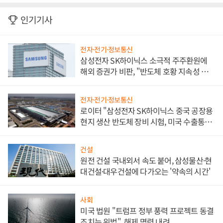
인기기사
전자·전기·정보통신
삼성전자 SK하이닉스 소극적 주주환원에
해외 증권가 비판, "반도체 호황 지속성 의
문"
전자·전기·정보통신
로이터 "삼성전자 SK하이닉스 중국 공장용
현지 생산 반도체 장비 시험, 미국 수출통제
대비"
건설
원전 건설 국내외서 속도 붙어, 삼성물산·현
대건설·대우건설에 다가오는 '약속의 시간'
사회
미국 법원 "트럼프 정부 풍력 프로젝트 동결
조치는 위법", 해제 명령 내려