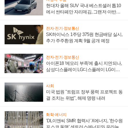
현대차 올해 SUV 국내 베스트셀러 톱10
에서 싼타페만 자리매김, 그랜저·아반떼
'세단 쌍끌이'로 내수 방어
전자·전기·정보통신
SK하이닉스 1주당 375원 현금배당 실시,
추가 주주환원 계획 9월 공개 예정
전자·전기·정보통신
아이폰18 '메모리 부족'에 출시 지연되나,
삼성디스플레이 LG디스플레이 LG이노
텍 '탈애플' 수익 다각화 속도
사회
미국 법원 "트럼프 정부 풍력 프로젝트 동
결 조치는 위법", 해제 명령 내려
화학·에너지
'DL이앤씨 SMR 협력사' X에너지, '한수원
포스코 동맹' 센트러스에너지와 우라늄