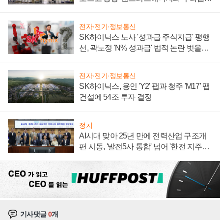
계약 체결
전자·전기·정보통신
SK하이닉스 노사 '성과급 주식지급' 평행
선, 곽노정 'N% 성과급' 법적 논란 벗을지
주목
전자·전기·정보통신
SK하이닉스, 용인 'Y2' 팹과 청주 'M17' 팹
건설에 54조 투자 결정
정치
AI시대 맞아 25년 만에 전력산업 구조개
편 시동, '발전5사 통합' 넘어 '한전 지주사'
재편론도
기사댓글
0
개