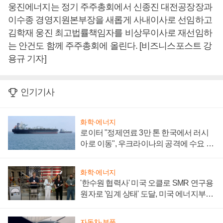
웅진에너지는 정기 주주총회에서 신종진 대전공장장과
이수종 경영지원본부장을 새롭게 사내이사로 선임하고
김학재 웅진 최고법률책임자를 비상무이사로 재선임하
는 안건도 함께 주주총회에 올린다. [비즈니스포스트 강
용규 기자]
인기기사
화학·에너지
로이터 "정제연료 3만 톤 한국에서 러시
아로 이동", 우크라이나의 공격에 수요 늘
어
화학·에너지
'한수원 협력사' 미국 오클로 SMR 연구용
원자로 '임계 상태' 도달, 미국 에너지부
"중요한 이정표"
자동차·부품