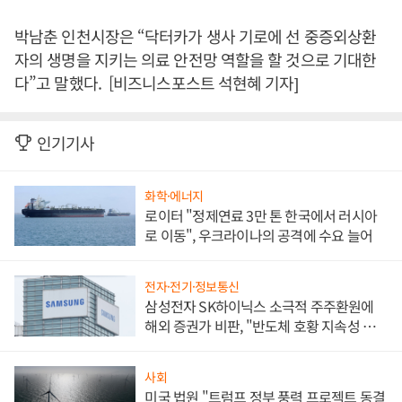
박남춘 인천시장은 “닥터카가 생사 기로에 선 중증외상환
자의 생명을 지키는 의료 안전망 역할을 할 것으로 기대한
다”고 말했다. [비즈니스포스트 석현혜 기자]
인기기사
화학·에너지
로이터 "정제연료 3만 톤 한국에서 러시아
로 이동", 우크라이나의 공격에 수요 늘어
전자·전기·정보통신
삼성전자 SK하이닉스 소극적 주주환원에
해외 증권가 비판, "반도체 호황 지속성 의
문"
사회
미국 법원 "트럼프 정부 풍력 프로젝트 동결