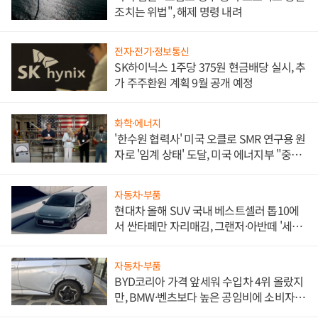
조치는 위법", 해제 명령 내려
전자·전기·정보통신
SK하이닉스 1주당 375원 현금배당 실시, 추
가 주주환원 계획 9월 공개 예정
화학·에너지
'한수원 협력사' 미국 오클로 SMR 연구용 원
자로 '임계 상태' 도달, 미국 에너지부 "중요
한 이정표"
자동차·부품
현대차 올해 SUV 국내 베스트셀러 톱10에
서 싼타페만 자리매김, 그랜저·아반떼 '세단
쌍끌이'로 내수 방어
자동차·부품
BYD코리아 가격 앞세워 수입차 4위 올랐지
만, BMW·벤츠보다 높은 공임비에 소비자
불만 폭발