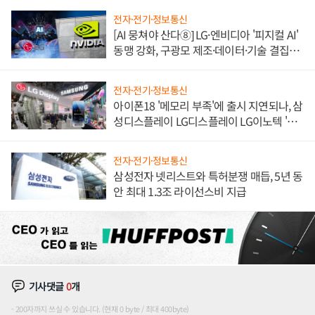
전자·전기·정보통신
[AI 뭉쳐야 산다⑧] LG·엔비디아 '피지컬 AI'
동맹 강화, 구광모 제조·데이터·기술 결집
해 종합 로보틱스 기업으로
전자·전기·정보통신
아이폰18 '메모리 부족'에 출시 지연되나, 삼
성디스플레이 LG디스플레이 LG이노텍 '탈
애플' 수익 다각화 속도
전자·전기·정보통신
삼성전자 넷리스트와 특허분쟁 매듭, 5년 동
안 최대 1.3조 라이선스비 지급
기사댓글
0
개
200자까지 쓰실 수 있습니다. (현재 0 byte / 최대 400byte)