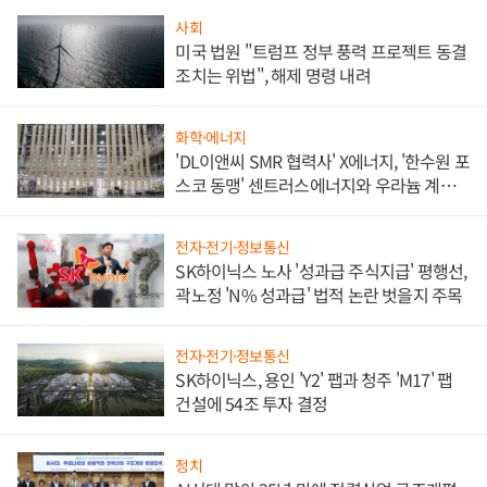
사회
미국 법원 "트럼프 정부 풍력 프로젝트 동결
조치는 위법", 해제 명령 내려
화학·에너지
'DL이앤씨 SMR 협력사' X에너지, '한수원 포
스코 동맹' 센트러스에너지와 우라늄 계약
체결
전자·전기·정보통신
SK하이닉스 노사 '성과급 주식지급' 평행선,
곽노정 'N% 성과급' 법적 논란 벗을지 주목
전자·전기·정보통신
SK하이닉스, 용인 'Y2' 팹과 청주 'M17' 팹
건설에 54조 투자 결정
정치