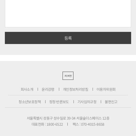
PC버전
회사소개
윤리강령
개인정보처리방침
이용자위원회
청소년보호정책
정정·반론보도
기사심의규정
불편신고
서울특별시 성동구 성수일로 39-34 서울숲더스페이스 12층
대표전화 : 1800-6522
팩스 : 070-4015-8658