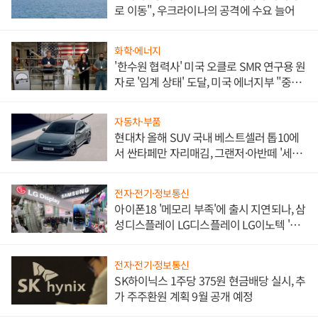
로 이동", 우크라이나의 공격에 수요 늘어
화학·에너지
'한수원 협력사' 미국 오클로 SMR 연구용 원
자로 '임계 상태' 도달, 미국 에너지부 "중요
한 이정표"
자동차·부품
현대차 올해 SUV 국내 베스트셀러 톱10에
서 싼타페만 자리매김, 그랜저·아반떼 '세단
쌍끌이'로 내수 방어
전자·전기·정보통신
아이폰18 '메모리 부족'에 출시 지연되나, 삼
성디스플레이 LG디스플레이 LG이노텍 '탈
애플' 수익 다각화 속도
전자·전기·정보통신
SK하이닉스 1주당 375원 현금배당 실시, 추
가 주주환원 계획 9월 공개 예정