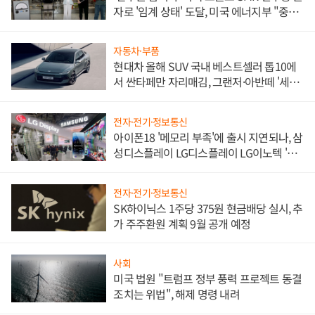
자로 '임계 상태' 도달, 미국 에너지부 "중요
한 이정표"
자동차·부품
현대차 올해 SUV 국내 베스트셀러 톱10에
서 싼타페만 자리매김, 그랜저·아반떼 '세단
쌍끌이'로 내수 방어
전자·전기·정보통신
아이폰18 '메모리 부족'에 출시 지연되나, 삼
성디스플레이 LG디스플레이 LG이노텍 '탈
애플' 수익 다각화 속도
전자·전기·정보통신
SK하이닉스 1주당 375원 현금배당 실시, 추
가 주주환원 계획 9월 공개 예정
사회
미국 법원 "트럼프 정부 풍력 프로젝트 동결
조치는 위법", 해제 명령 내려