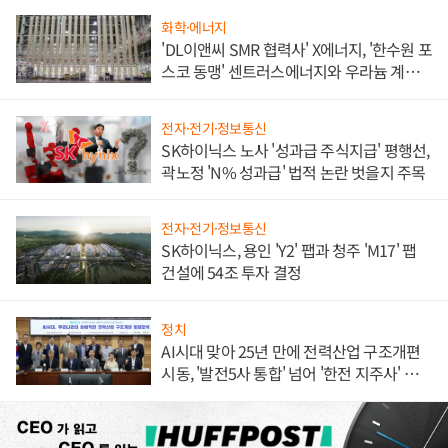
화학·에너지
'DL이앤씨 SMR 협력사' X에너지, '한수원 포
스코 동맹' 센트러스에너지와 우라늄 계약
체결
전자·전기·정보통신
SK하이닉스 노사 '성과급 주식지급' 평행선,
곽노정 'N% 성과급' 법적 논란 벗을지 주목
전자·전기·정보통신
SK하이닉스, 용인 'Y2' 팹과 청주 'M17' 팹
건설에 54조 투자 결정
정치
AI시대 맞아 25년 만에 전력산업 구조개편
시동, '발전5사 통합' 넘어 '한전 지주사' 재편
론도