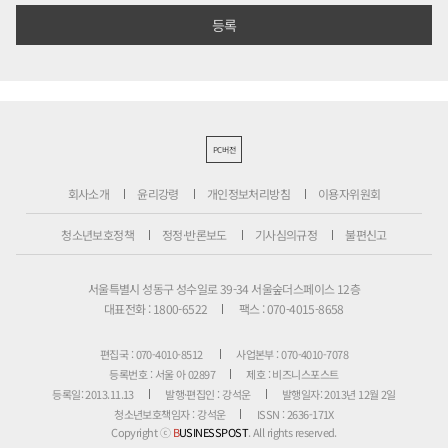
PC버전
회사소개
윤리강령
개인정보처리방침
이용자위원회
청소년보호정책
정정·반론보도
기사심의규정
불편신고
서울특별시 성동구 성수일로 39-34 서울숲더스페이스 12층
대표전화 : 1800-6522
팩스 : 070-4015-8658
편집국 : 070-4010-8512
사업본부 : 070-4010-7078
등록번호 : 서울 아 02897
제호 : 비즈니스포스트
등록일: 2013.11.13
발행·편집인 : 강석운
발행일자: 2013년 12월 2일
청소년보호책임자 : 강석운
ISSN : 2636-171X
Copyright ⓒ
B
USINESSPOST
. All rights reserved.