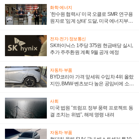
화학·에너지
'한수원 협력사' 미국 오클로 SMR 연구용
원자로 '임계 상태' 도달, 미국 에너지부
"중요한 이정표"
전자·전기·정보통신
SK하이닉스 1주당 375원 현금배당 실시,
추가 주주환원 계획 9월 공개 예정
자동차·부품
BYD코리아 가격 앞세워 수입차 4위 올랐
지만, BMW·벤츠보다 높은 공임비에 소비
자 불만 폭발
사회
미국 법원 "트럼프 정부 풍력 프로젝트 동
결 조치는 위법", 해제 명령 내려
자동차·부품