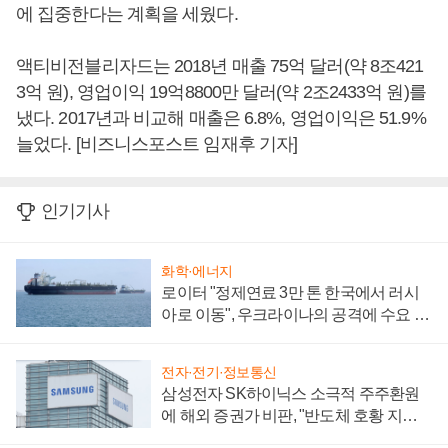
에 집중한다는 계획을 세웠다.
액티비전블리자드는 2018년 매출 75억 달러(약 8조421
3억 원), 영업이익 19억8800만 달러(약 2조2433억 원)를
냈다. 2017년과 비교해 매출은 6.8%, 영업이익은 51.9%
늘었다. [비즈니스포스트 임재후 기자]
인기기사
화학·에너지
로이터 "정제연료 3만 톤 한국에서 러시
아로 이동", 우크라이나의 공격에 수요 늘
어
전자·전기·정보통신
삼성전자 SK하이닉스 소극적 주주환원
에 해외 증권가 비판, "반도체 호황 지속
성 의문"