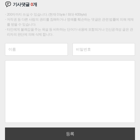
기사댓글
0
개
200자까지 쓰실 수 있습니다. (현재 0 byte / 최대 400byte)
저작권 등 다른 사람의 권리를 침해하거나 명예를 훼손하는 댓글은 관련 법률에 의해 제재
를 받을 수 있습니다.
타인에게 불쾌감을 주는 욕설 등 비하하는 단어가 내용에 포함되거나 인신공격성 글은 관
리자의 판단에 의해 삭제 합니다.