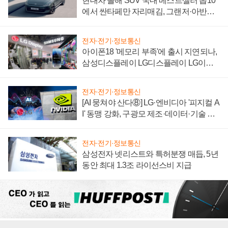
현대차 올해 SUV 국내 베스트셀러 톱10
에서 싼타페만 자리매김, 그랜저·아반떼
'세단 쌍끌이'로 내수 방어
전자·전기·정보통신
아이폰18 '메모리 부족'에 출시 지연되나,
삼성디스플레이 LG디스플레이 LG이노
텍 '탈애플' 수익 다각화 속도
전자·전기·정보통신
[AI 뭉쳐야 산다⑧] LG·엔비디아 '피지컬 A
I' 동맹 강화, 구광모 제조·데이터·기술 결
집해 종합 로보틱스 기업으로
전자·전기·정보통신
삼성전자 넷리스트와 특허분쟁 매듭, 5년
동안 최대 1.3조 라이선스비 지급