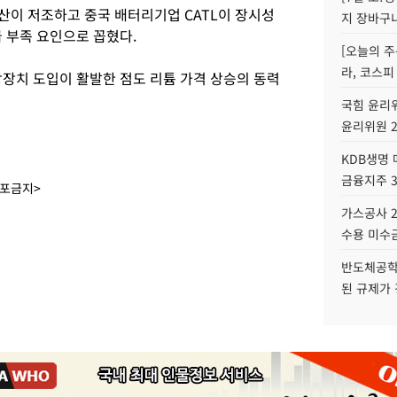
산이 저조하고 중국 배터리기업 CATL이 장시성
지 장바구
 부족 요인으로 꼽혔다.
[오늘의 주
라, 코스피
장치 도입이 활발한 점도 리튬 가격 상승의 동력
국힘 윤리위
윤리위원 
KDB생명
금융지주 
배포금지>
가스공사 2
수용 미수금
반도체공학
된 규제가 