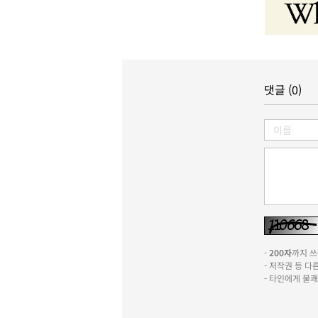
댓글 (0)
-
200자
까지 쓰실
- 저작권 등 
- 타인에게 불