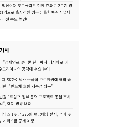
 첨단소재 포트폴리오 전환 효과로 2분기 영
01억으로 흑자전환 성공 : 대산·여수 사업재
질개선 속도 높인다
 기사
 "정제연료 3만 톤 한국에서 러시아로 이
 우크라이나의 공격에 수요 늘어
자 SK하이닉스 소극적 주주환원에 해외 증
비판, "반도체 호황 지속성 의문"
법원 "트럼프 정부 풍력 프로젝트 동결 조치
법", 해제 명령 내려
이닉스 1주당 375원 현금배당 실시, 추가 주
 계획 9월 공개 예정