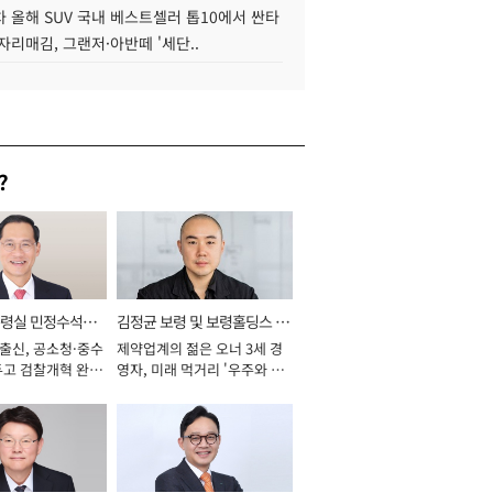
 올해 SUV 국내 베스트셀러 톱10에서 싼타
자리매김, 그랜저·아반떼 '세단..
?
통령실 민정수석비
김정균 보령 및 보령홀딩스 대
 출신, 공소청·중수
제약업계의 젊은 오너 3세 경
표이사 사장
두고 검찰개혁 완수
영자, 미래 먹거리 '우주와 헬
년]
스케어' 공들여 [2026년]