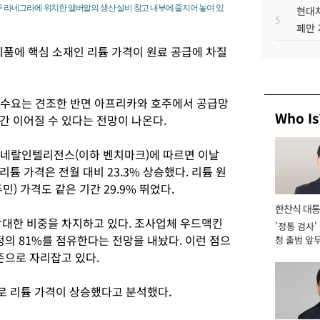
스주 라네그라에 위치한 앨버말의 생산 설비 창고 내부에 줄지어 놓여 있
현대차
5
페만 
제품에 핵심 소재인 리튬 가격이 원료 공급에 차질
 수요는 견조한 반면 아프리카와 호주에서 공급망
Who Is
간 이어질 수 있다는 전망이 나온다.
미네랄인텔리전스(이하 벤치마크)에 따르면 이날
튬 가격은 전월 대비 23.3% 상승했다. 리튬 원
) 가격도 같은 기간 29.9% 뛰었다.
한찬식 대
막대한 비중을 차지하고 있다. 조사업체 우드맥킨
'정통 검사'
서관
정의 81%를 점유한다는 전망을 내놨다. 이런 점으
청 출범 앞
맡아 [2026
준으로 자리잡고 있다.
로 리튬 가격이 상승했다고 분석했다.