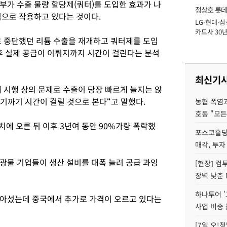
부가 수출 물량 할당제(쿼터)를 도입한 효과가 나
정상호 롯데
력으로 작용하고 있다는 것이다.
LG·현대·삼
장
카드사 30년
 중단했던 리튬 수출을 재개하고 쿼터제를 도입
에 '초집중' 
이후 실제 공급이 이뤄지까지 시간이 걸린다는 분석
최신기
 시행 상의 문제로 수출이 당장 빠르게 늘지는 않
하기까기 시간이 걸릴 것으로 본다“고 말했다.
농협 폭염과
호동 "모든
고치에 오른 뒤 이후 3년여 동안 90%가량 폭락했
포스코홀딩
매각, 투자
광물 기업들이 생산 설비를 대폭 늘려 공급 과잉
[현장] 컴
장벽 낮춘 
하나투어 '
돌아섰는데 중국에서 추가로 가격이 오르고 있다는
사업 비중 
[7일 오!