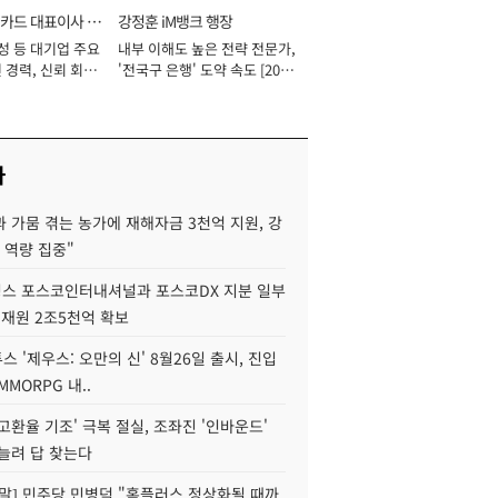
카드 대표이사 사
강정훈 iM뱅크 행장
성 등 대기업 주요
내부 이해도 높은 전략 전문가,
 경력, 신뢰 회복
'전국구 은행' 도약 속도 [2026
[2026년]
년]
사
 가뭄 겪는 농가에 재해자금 3천억 지원, 강
 역량 집중"
스 포스코인터내셔널과 포스코DX 지분 일부
 재원 2조5천억 확보
투스 '제우스: 오만의 신' 8월26일 출시, 진입
MMORPG 내..
고환율 기조' 극복 절실, 조좌진 '인바운드'
늘려 답 찾는다
정말] 민주당 민병덕 "홈플러스 정상화될 때까