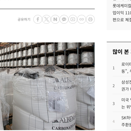
롯데케미칼
업이익 11
공유하기
편으로 체
많이 본
로이터
1
동",
삼성전
2
권가 
미국 
3
는 위
SK하
4
주환원