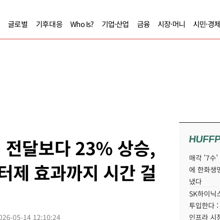
글로벌
기후대응
Who Is?
기업·산업
금융
시장·머니
시민·경
HUFF
 전달보다 23% 상승,
매각 '7수
터제 효과까지 시간 걸
에 한화생
냈다
SK하이닉스
투입한다 :
026-05-14 12:10:24
인프라 시