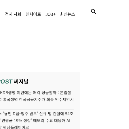
제
정치·사회
인사이트
JOB+
최신뉴스
씨저널
POST
' KDB생명 이번에는 매각 성공할까 : 본입찰
명 흥국생명 한국금융지주가 최종 인수제안서
 '용인 D램-청주 낸드' 신규 팹 건설에 54조
 '연평균 19% 성장' 메모리 수요 대응해 AI
장 핵심플레이어로