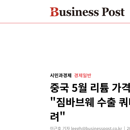
시민과경제
경제일반
중국 5월 리튬 가격
"짐바브웨 수출 쿼
려"
이근호 기자 leegh@businesspost.co.kr
2