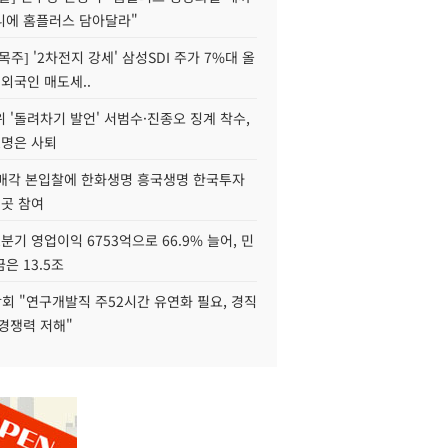
니에 홈플러스 담아달라"
목주] '2차전지 강세' 삼성SDI 주가 7%대 올
 외국인 매도세..
 '돌려차기 발언' 서범수·진종오 징계 착수,
2명은 사퇴
 매각 본입찰에 한화생명 흥국생명 한국투자
3곳 참여
분기 영업이익 6753억으로 66.9% 늘어, 민
은 13.5조
회 "연구개발직 주52시간 유연화 필요, 경직
경쟁력 저해"