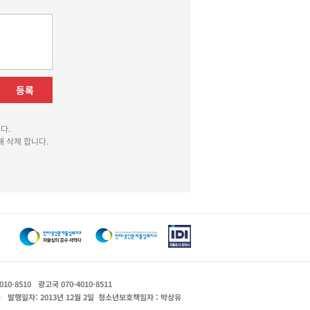
등록
다.
 삭제 합니다.
010-8510
광고국 070-4010-8511
운
발행일자: 2013년 12월 2일
청소년보호책임자 : 박상유