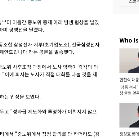
스플레
일부터 이틀간 중노위 중재 아래 밤샘 협상을 벌였
언하며 평행선을 달렸다.
Who Is
동조합 삼성전자 지부(초기업노조), 전국삼성전자
를 제안드립니다'라는 공문을 발송했다.
중노위 사후조정 과정에서 노사 양측이 각각의 의
 "이에 회사는 노사가 직접 대화를 나눌 것을 제
한찬식 대
'정통 검사'
서관
청 출범 앞
하는 입장을 보였다.
맡아 [2026
두고 "성과급 제도화와 투명화가 이뤄지지 않으
티에서 "중노위에서 잠정 합의를 안 하더라도 (검
정상호 롯데