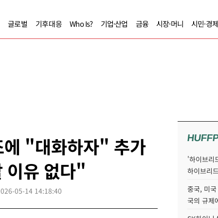
글로벌
기후대응
Who Is?
기업·산업
금융
시장·머니
시민·경
HUFF
에 "대화하자" 추가
'하이브리드
할 이유 없다"
하이브리드
중국, 미국
2026-05-14 14:18:40
국의 규제에