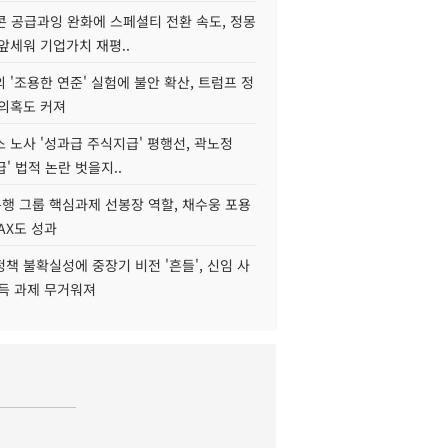
콘 공급과잉 완화에 스페셜티 전환 속도, 정몽
앞세워 기업가치 재평..
 '조용한 연준' 실험에 불안 확산, 트럼프 정
 의혹도 커져
 노사 '성과급 주식지급' 평행선, 곽노정
급' 법적 논란 벗을지..
행 그룹 핵심과제 선봉장 역할, 채수웅 포용
AX도 성과
책 불확실성에 중장기 비전 '흔들', 신임 사
설득 과제 무거워져