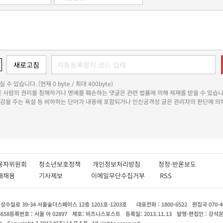
 수 있습니다. (현재 0 byte / 최대 400byte)
다른 사람의 권리를 침해하거나 명예를 훼손하는 댓글은 관련 법률에 의해 제재를 받을 수 있습니
쾌감을 주는 욕설 등 비하하는 단어가 내용에 포함되거나 인신공격성 글은 관리자의 판단에 의해
용자위원회
청소년보호정책
개인정보처리방침
정정·반론보도
인재채용
기사제보
이메일무단수집거부
RSS
수일로 39-34 서울숲더스페이스 12층 1201호-1203호
대표전화 : 1800-6522
편집국 070-4
8658
등록번호 : 서울 아 02897
제호: 비즈니스포스트
등록일: 2013.11.13
발행·편집인 : 강석
X
Copyright ? 2013 비즈니스포스트. All rights reserved.