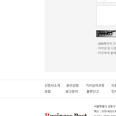
-
200자
까지 쓰실
- 저작권 등 
- 타인에게 불
신문사소개
윤리강령
기사심의규정
이
포럼
광고문의
불편신고
서울특별시 성동구 성
팩스 : 070-4015-
ISSN : 2636-171