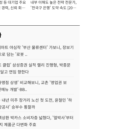
성 등 대기업 주요
내부 이해도 높은 전략 전문가,
 경력, 신뢰 회복
'전국구 은행' 도약 속도 [2026
[2026년]
년]
사
데마트 야심작 '부산 물류센터' 가보니, 장보기
로 담는 '로봇 ..
조 클럽' 삼성증권 실적 랠리 진행형, 박종문
 달고 연임 향한다
가맹점 상생' 비교해보니, 교촌 '영업권 보
신메뉴 개발'·BB..
내년 미주 장거리 노선 첫 도전, 윤철민 '하
항공사' 승부수 통할까
백상환 박카스 소비자층 넓혔다, '얼박사'부터
지 제품군 다변화 주효