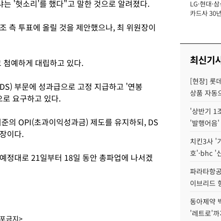
냐는 '헛소리'를 했다"고 말한 것으로 알려졌다.
LG·현대·삼
장
카드사 30년
에 '초집중' 
조 측 투표에 올릴 것을 제안했으나, 최 위원장이
최신기
고 첨예하게 대립하고 있다.
[현장] 롯
DS) 부문에 성과급으로 고정 지급하고 '연봉
상품 자동으
으로 요구하고 있다.
'상반기 1
준의 OPI(초과이익성과금) 제도를 유지하되, DS
'발행어음'
입장이다.
치킨3사 '
호'·bhc '
예정대로 21일부터 18일 동안 총파업에 나서겠
파라타항공 
이브리드 
동아제약 
'레트로'까
배포금지>