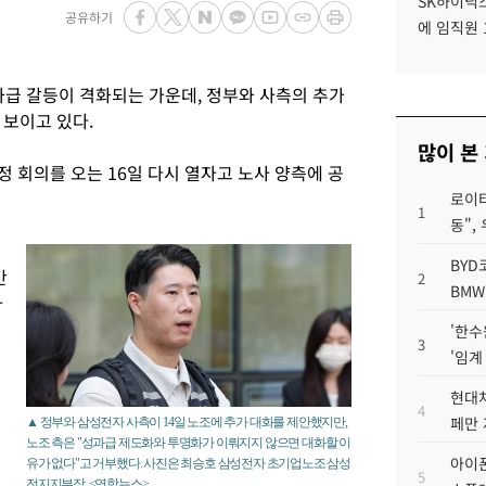
SK하이닉스
공유하기
에 임직원 
과급 갈등이 격화되는 가운데, 정부와 사측의 추가
 보이고 있다.
많이 본
 회의를 오는 16일 다시 열자고 노사 양측에 공
로이터
1
동",
BYD
간
2
BMW
자
'한수
3
'임계
현대차
4
페만 
▲ 정부와 삼성전자 사측이 14일 노조에 추가 대화를 제안했지만,
노조 측은 "성과급 제도화와 투명화가 이뤄지지 않으면 대화할 이
아이폰
유가 없다"고 거부했다. 사진은 최승호 삼성전자 초기업노조 삼성
5
전지지부장. <연합뉴스>