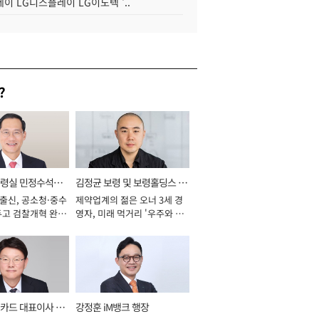
이 LG디스플레이 LG이노텍 '..
?
통령실 민정수석비
김정균 보령 및 보령홀딩스 대
 출신, 공소청·중수
제약업계의 젊은 오너 3세 경
표이사 사장
두고 검찰개혁 완수
영자, 미래 먹거리 '우주와 헬
년]
스케어' 공들여 [2026년]
카드 대표이사 사
강정훈 iM뱅크 행장