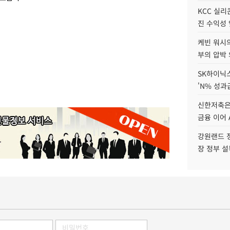
KCC 실리
진 수익성 
케빈 워시의
부의 압박
SK하이닉스
'N% 성과
신한저축은
금융 이어 
강원랜드 정
장 정부 