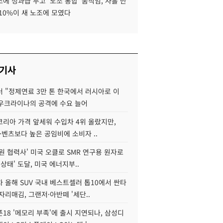
에 성과급 두고 '노조 통합' 움직임, 사흘 만
10%이 새 노조에 모였다
 기사
 "정제연료 3만 톤 한국에서 러시아로 이
 우크라이나의 공격에 수요 늘어
코리아 가격 앞세워 수입차 4위 올랐지만,
·벤츠보다 높은 공임비에 소비자 ..
원 협력사' 미국 오클로 SMR 연구용 원자로
 상태' 도달, 미국 에너지부..
 올해 SUV 국내 베스트셀러 톱10에서 싼타
자리매김, 그랜저·아반떼 '세단..
18 '메모리 부족'에 출시 지연되나, 삼성디