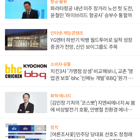
항공·물류
파라타항공 내년 미주 장거리 노선 첫 도전,
윤철민 '하이브리드 항공사' 승부수 통할까
인터넷·게임·콘텐츠
YG엔터 하반기 빅뱅 월드투어로 실적 성장
증권가 전망, 신인 보이그룹도 주목
소비자·유통
치킨3사 '가맹점 상생' 비교해보니, 교촌 '영
업권 보호'·bhc '신메뉴 개발'·BBQ '원가 부
담'
화학·에너지
[김민정 기자의 '코스뽀'] 지엔씨에너지 AI 붐
에 비상발전기 호황, 안병철 친환경 에너지
발전전문기업 향한다
정치
[여론조사꽃] 민주당 당대표 선호도 정청래