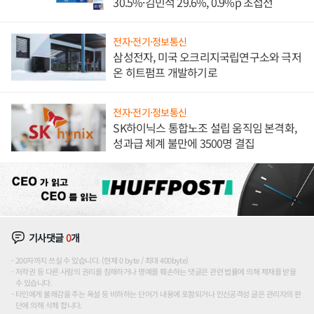
30.5%·김민석 29.6%, 0.9%p 초접전
전자·전기·정보통신
삼성전자, 미국 오크리지국립연구소와 극저
온 히트펌프 개발하기로
전자·전기·정보통신
SK하이닉스 통합노조 설립 움직임 본격화,
성과급 체계 불만에 3500명 결집
기사댓글
0
개
200자까지 쓰실 수 있습니다. (현재 0 byte / 최대 400byte)
저작권 등 다른 사람의 권리를 침해하거나 명예를 훼손하는 댓글은 관련 법률에 의해 제재를 받을
수 있습니다.
타인에게 불쾌감을 주는 욕설 등 비하하는 단어가 내용에 포함되거나 인신공격성 글은 관리자의 판
단에 의해 삭제 합니다.