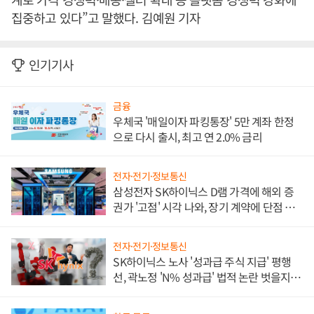
집중하고 있다”고 말했다. 김예원 기자
인기기사
금융
우체국 '매일이자 파킹통장' 5만 계좌 한정
으로 다시 출시, 최고 연 2.0% 금리
전자·전기·정보통신
삼성전자 SK하이닉스 D램 가격에 해외 증
권가 '고점' 시각 나와, 장기 계약에 단점 부
각
전자·전기·정보통신
SK하이닉스 노사 '성과급 주식 지급' 평행
선, 곽노정 'N% 성과급' 법적 논란 벗을지 주
목