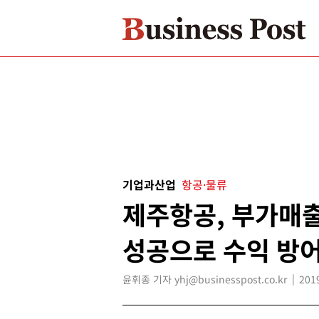
기업과산업
항공·물류
제주항공, 부가매
성공으로 수익 방
윤휘종 기자 yhj@businesspost.co.kr
201