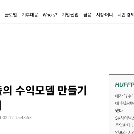
글로벌
기후대응
Who Is?
기업·산업
금융
시장·머니
시민·경
HUFF
출의 수익모델 만들기
매각 '7수
어
에 한화생
냈다
9-02-12 15:48:53
SK하이닉스
투입한다 :
인프라 시