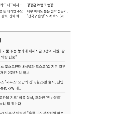
카드 대표이사 사
강정훈 iM뱅크 행장
성 등 대기업 주요
내부 이해도 높은 전략 전문가,
 경력, 신뢰 회복
'전국구 은행' 도약 속도 [2026
[2026년]
년]
사
 가뭄 겪는 농가에 재해자금 3천억 지원, 강
 역량 집중"
스 포스코인터내셔널과 포스코DX 지분 일부
 재원 2조5천억 확보
투스 '제우스: 오만의 신' 8월26일 출시, 진입
MMORPG 내..
고환율 기조' 극복 절실, 조좌진 '인바운드'
늘려 답 찾는다
정말] 민주당 민병덕 "홈플러스 정상화될 때까