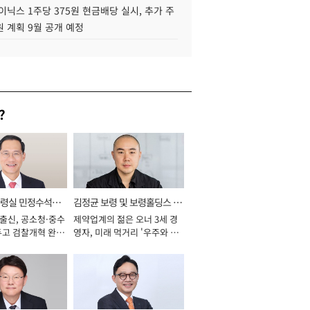
이닉스 1주당 375원 현금배당 실시, 추가 주
 계획 9월 공개 예정
?
통령실 민정수석비
김정균 보령 및 보령홀딩스 대
 출신, 공소청·중수
제약업계의 젊은 오너 3세 경
표이사 사장
두고 검찰개혁 완수
영자, 미래 먹거리 '우주와 헬
년]
스케어' 공들여 [2026년]