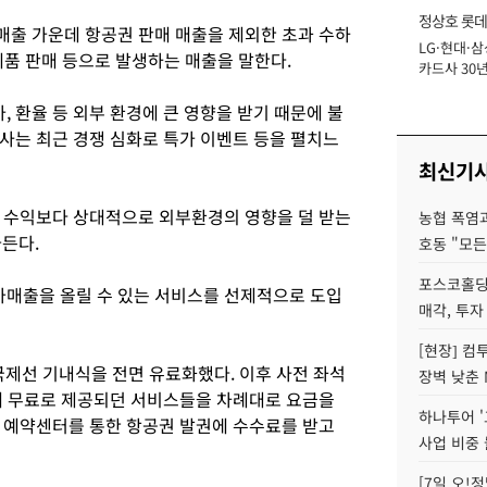
정상호 롯데
출 가운데 항공권 판매 매출을 제외한 초과 수하
LG·현대·삼
장
면세품 판매 등으로 발생하는 매출을 말한다.
카드사 30년
에 '초집중' 
 환율 등 외부 환경에 큰 영향을 받기 때문에 불
사는 최근 경쟁 심화로 특가 이벤트 등을 펼치느
최신기
 수익보다 상대적으로 외부환경의 영향을 덜 받는
농협 폭염과
든다.
호동 "모든
포스코홀딩
매출을 올릴 수 있는 서비스를 선제적으로 도입
매각, 투자
[현장] 컴
국제선 기내식을 전면 유료화했다. 이후 사전 좌석
장벽 낮춘 
에 무료로 제공되던 서비스들을 차례대로 요금을
하나투어 '
 예약센터를 통한 항공권 발권에 수수료를 받고
사업 비중 
[7일 오!