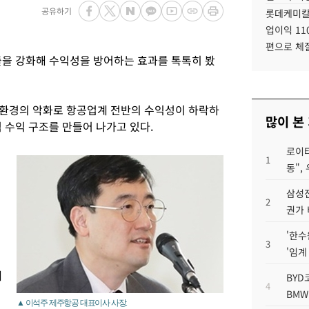
공유하기
롯데케미칼
업이익 11
편으로 체
출을 강화해 수익성을 방어하는 효과를 톡톡히 봤
업환경의 악화로 항공업계 전반의 수익성이 하락하
많이 본
 수익 구조를 만들어 나가고 있다.
로이터
로
1
동",
삼성전
2
권가 
'한수
3
'임계
제
BYD
4
BMW
▲ 이석주 제주항공 대표이사 사장.