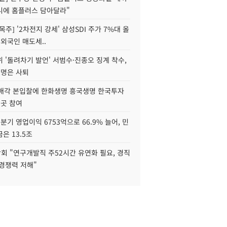
니에 홈플러스 담아달라"
목주] '2차전지 강세' 삼성SDI 주가 7%대 올
 외국인 매도세..
 '돌려차기 발언' 서범수·진종오 징계 착수,
2명은 사퇴
 매각 본입찰에 한화생명 흥국생명 한국투자
3곳 참여
분기 영업이익 6753억으로 66.9% 늘어, 민
은 13.5조
회 "연구개발직 주52시간 유연화 필요, 경직
경쟁력 저해"