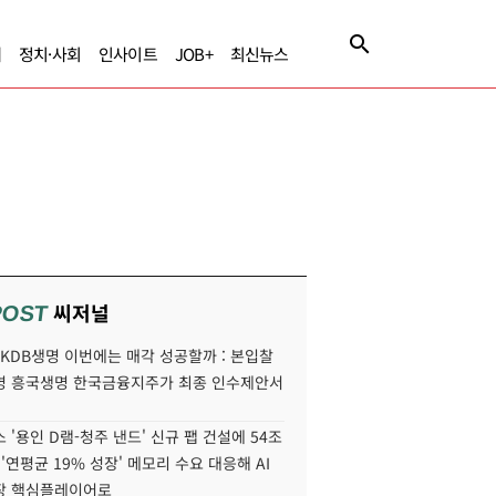
제
정치·사회
인사이트
JOB+
최신뉴스
씨저널
POST
' KDB생명 이번에는 매각 성공할까 : 본입찰
명 흥국생명 한국금융지주가 최종 인수제안서
 '용인 D램-청주 낸드' 신규 팹 건설에 54조
 '연평균 19% 성장' 메모리 수요 대응해 AI
장 핵심플레이어로