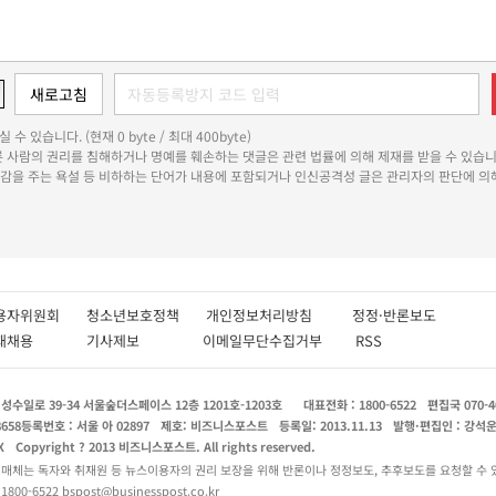
 수 있습니다. (현재 0 byte / 최대 400byte)
다른 사람의 권리를 침해하거나 명예를 훼손하는 댓글은 관련 법률에 의해 제재를 받을 수 있습니
쾌감을 주는 욕설 등 비하하는 단어가 내용에 포함되거나 인신공격성 글은 관리자의 판단에 의해
용자위원회
청소년보호정책
개인정보처리방침
정정·반론보도
인재채용
기사제보
이메일무단수집거부
RSS
수일로 39-34 서울숲더스페이스 12층 1201호-1203호
대표전화 : 1800-6522
편집국 070-4
8658
등록번호 : 서울 아 02897
제호: 비즈니스포스트
등록일: 2013.11.13
발행·편집인 : 강석
X
Copyright ? 2013 비즈니스포스트. All rights reserved.
 매체는 독자와 취재원 등 뉴스이용자의 권리 보장을 위해 반론이나 정정보도, 추후보도를 요청할 수 
0-6522 bspost@businesspost.co.kr