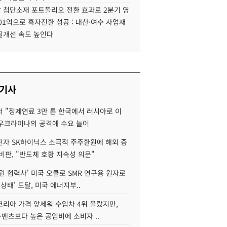
 첨단소재 포트폴리오 전환 효과로 2분기 영
01억으로 흑자전환 성공 : 대산·여수 사업재
질개선 속도 높인다
 기사
 "정제연료 3만 톤 한국에서 러시아로 이
 우크라이나의 공격에 수요 늘어
자 SK하이닉스 소극적 주주환원에 해외 증
비판, "반도체 호황 지속성 의문"
원 협력사' 미국 오클로 SMR 연구용 원자로
 상태' 도달, 미국 에너지부..
코리아 가격 앞세워 수입차 4위 올랐지만,
·벤츠보다 높은 공임비에 소비자 ..