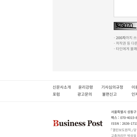
-
200자
까지 쓰실
- 저작권 등 
- 타인에게 불
신문사소개
윤리강령
기사심의규정
이
포럼
광고문의
불편신고
서울특별시 성동구 성
팩스 : 070-4015-
ISSN : 2636-171
열린보도원칙
당
고충처리인 박상유 180