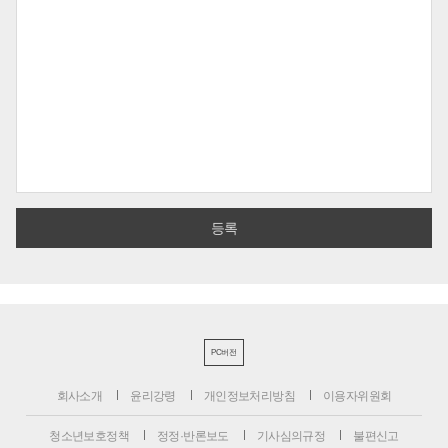
PC버전
회사소개
윤리강령
개인정보처리방침
이용자위원회
청소년보호정책
정정·반론보도
기사심의규정
불편신고