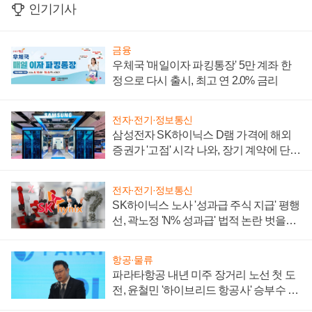
인기기사
금융
우체국 '매일이자 파킹통장' 5만 계좌 한
정으로 다시 출시, 최고 연 2.0% 금리
전자·전기·정보통신
삼성전자 SK하이닉스 D램 가격에 해외
증권가 '고점' 시각 나와, 장기 계약에 단점
부각
전자·전기·정보통신
SK하이닉스 노사 '성과급 주식 지급' 평행
선, 곽노정 'N% 성과급' 법적 논란 벗을지
주목
항공·물류
파라타항공 내년 미주 장거리 노선 첫 도
전, 윤철민 '하이브리드 항공사' 승부수 통
할까