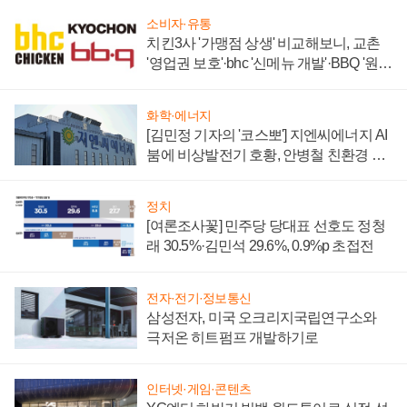
소비자·유통
치킨3사 '가맹점 상생' 비교해보니, 교촌
'영업권 보호'·bhc '신메뉴 개발'·BBQ '원가
부담'
화학·에너지
[김민정 기자의 '코스뽀'] 지엔씨에너지 AI
붐에 비상발전기 호황, 안병철 친환경 에
너지 발전전문기업 향한다
정치
[여론조사꽃] 민주당 당대표 선호도 정청
래 30.5%·김민석 29.6%, 0.9%p 초접전
전자·전기·정보통신
삼성전자, 미국 오크리지국립연구소와
극저온 히트펌프 개발하기로
인터넷·게임·콘텐츠