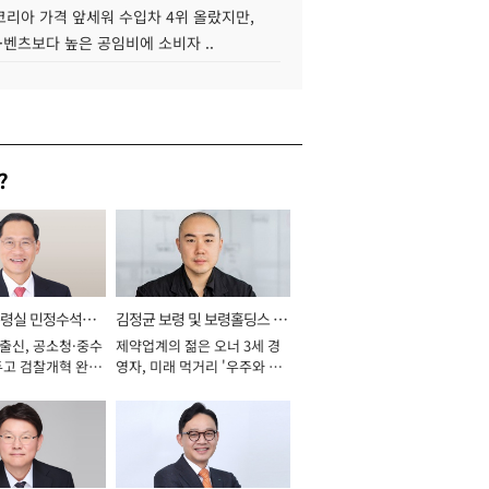
코리아 가격 앞세워 수입차 4위 올랐지만,
·벤츠보다 높은 공임비에 소비자 ..
?
통령실 민정수석비
김정균 보령 및 보령홀딩스 대
 출신, 공소청·중수
제약업계의 젊은 오너 3세 경
표이사 사장
두고 검찰개혁 완수
영자, 미래 먹거리 '우주와 헬
년]
스케어' 공들여 [2026년]