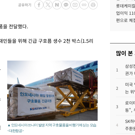
공유하기
롯데케미칼
업이익 11
편으로 체
품을 전달했다.
들을 위해 긴급 구호픔 생수 2천 박스(1.5리
많이 본
삼성전
카
1
권가 
미국 
2
는 위
쓰
로이터
3
동",
SK하
4
▲ 인도네시아 쓰나미 발생 지역 구호물품을 비행기에 싣는 모습.
협
주환원
<대한항공>