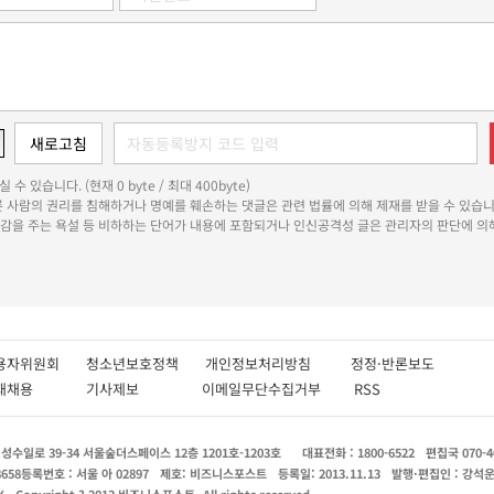
 수 있습니다. (현재 0 byte / 최대 400byte)
다른 사람의 권리를 침해하거나 명예를 훼손하는 댓글은 관련 법률에 의해 제재를 받을 수 있습니
쾌감을 주는 욕설 등 비하하는 단어가 내용에 포함되거나 인신공격성 글은 관리자의 판단에 의해
용자위원회
청소년보호정책
개인정보처리방침
정정·반론보도
인재채용
기사제보
이메일무단수집거부
RSS
수일로 39-34 서울숲더스페이스 12층 1201호-1203호
대표전화 : 1800-6522
편집국 070-4
8658
등록번호 : 서울 아 02897
제호: 비즈니스포스트
등록일: 2013.11.13
발행·편집인 : 강석
X
Copyright ? 2013 비즈니스포스트. All rights reserved.