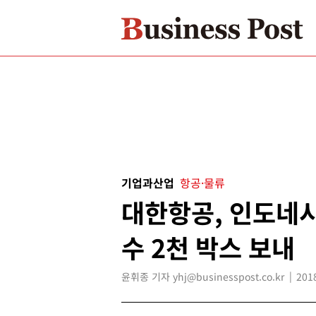
기업과산업
항공·물류
대한항공, 인도네시
수 2천 박스 보내
윤휘종 기자 yhj@businesspost.co.kr
201