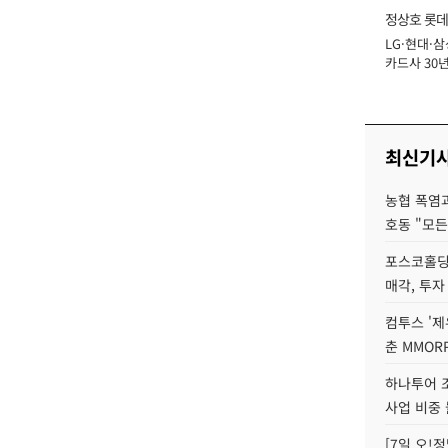
정상호 롯데
LG·현대·삼
장
카드사 30년
에 '초집중' 
최신기
농협 폭염과
호동 "모든
포스코홀딩
매각, 투자
컴투스 '제
춘 MMOR
하나투어 조
사업 비중 
[7일 오!