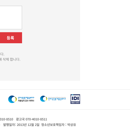
등록
다.
 삭제 합니다.
010-8510
광고국 070-4010-8511
운
발행일자: 2013년 12월 2일
청소년보호책임자 : 박상유