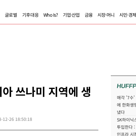
글로벌
기후대응
Who Is?
기업·산업
금융
시장·머니
시민·경
HUFF
아 쓰나미 지역에 생
매각 '7수
에 한화생
냈다
8-12-26 18:50:18
SK하이닉스
투입한다 :
인프라 시