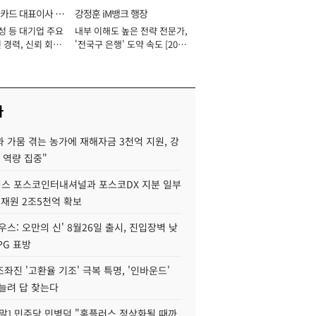
카드 대표이사 사
강정훈 iM뱅크 행장
성 등 대기업 주요
내부 이해도 높은 전략 전문가,
 경력, 신뢰 회복
'전국구 은행' 도약 속도 [2026
[2026년]
년]
사
 가뭄 겪는 농가에 재해자금 3천억 지원, 강
 역량 집중"
스 포스코인터내셔널과 포스코DX 지분 일부
 재원 2조5천억 확보
우스: 오만의 신' 8월26일 출시, 진입장벽 낮
PG 표방
좌진 '고환율 기조' 극복 특명, '인바운드'
늘려 답 찾는다
정말] 민주당 민병덕 "홈플러스 정상화될 때까