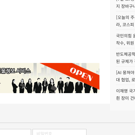
지 장바구
[오늘의 주
라, 코스피
국민의힘 
착수, 위원
반도체공학
된 규제가 
[AI 뭉쳐
대 협업, 
이재명 국
흰 장미 건