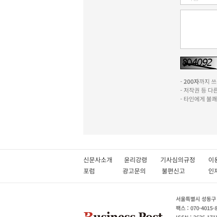
-
200자
까지 쓰실
- 저작권 등 
- 타인에게 불
신문사소개
윤리강령
기사심의규정
이
포럼
광고문의
불편신고
서울특별시 성동구 성
팩스 : 070-4015-
ISSN : 2636-171