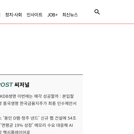
제
정치·사회
인사이트
JOB+
최신뉴스
씨저널
POST
' KDB생명 이번에는 매각 성공할까 : 본입찰
명 흥국생명 한국금융지주가 최종 인수제안서
 '용인 D램-청주 낸드' 신규 팹 건설에 54조
 '연평균 19% 성장' 메모리 수요 대응해 AI
장 핵심플레이어로