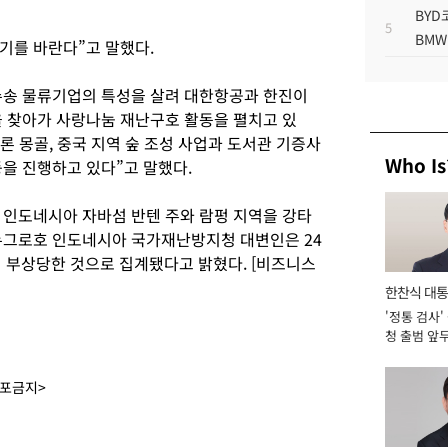
BYD
5
BMW
기를 바란다”고 말했다.
수송 물류기업의 특성을 살려 대한항공과 한진이
을 찾아가 사랑나눔 재난구호 활동을 펼치고 있
론 몽골, 중국 지역 숲 조성 사업과 도서관 기증사
Who Is
을 진행하고 있다”고 말했다.
분 인도네시아 자바섬 반텐 주와 람펑 지역을 강타
누그로호 인도네시아 국가재난방지청 대변인은 24
명이 부상당한 것으로 집계됐다고 밝혔다. [비즈니스
한찬식 대
'정통 검사'
서관
청 출범 앞
맡아 [2026
배포금지>