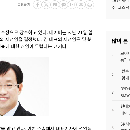
16만 개미
공유하기
주' 코스닥
수장으로 장수하고 있다. 네이버는 지난 21일 열
의 재선임을 결정했다. 김 대표의 재선임은 몇 분
많이 본
대표에 대한 신임이 두텁다는 얘기다.
로이터
1
동",
'한수
2
'임계
BYD
3
BMW
현대차
4
페만 
SK하
사장을 맡고 있다. 이번 주총에서 대표이사에 선임됨
5