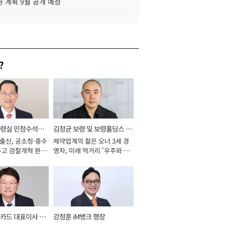
 계획 9월 공개 예정
?
통령실 민정수석비
김정균 보령 및 보령홀딩스 대
 출신, 공소청·중수
제약업계의 젊은 오너 3세 경
표이사 사장
두고 검찰개혁 완수
영자, 미래 먹거리 '우주와 헬
년]
스케어' 공들여 [2026년]
카드 대표이사 사
강정훈 iM뱅크 행장