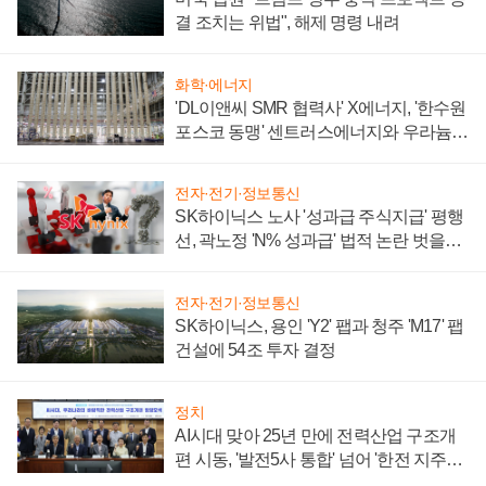
결 조치는 위법", 해제 명령 내려
화학·에너지
'DL이앤씨 SMR 협력사' X에너지, '한수원
포스코 동맹' 센트러스에너지와 우라늄
계약 체결
전자·전기·정보통신
SK하이닉스 노사 '성과급 주식지급' 평행
선, 곽노정 'N% 성과급' 법적 논란 벗을지
주목
전자·전기·정보통신
SK하이닉스, 용인 'Y2' 팹과 청주 'M17' 팹
건설에 54조 투자 결정
정치
AI시대 맞아 25년 만에 전력산업 구조개
편 시동, '발전5사 통합' 넘어 '한전 지주사'
재편론도