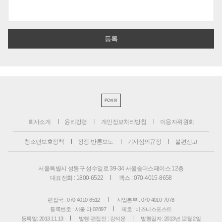
PC버전
회사소개
윤리강령
개인정보처리방침
이용자위원회
청소년보호정책
정정·반론보도
기사심의규정
불편신고
서울특별시 성동구 성수일로 39-34 서울숲더스페이스 12층
대표전화 : 1800-6522
팩스 : 070-4015-8658
편집국 : 070-4010-8512
사업본부 : 070-4010-7078
등록번호 : 서울 아 02897
제호 : 비즈니스포스트
등록일: 2013.11.13
발행·편집인 : 강석운
발행일자: 2013년 12월 2일