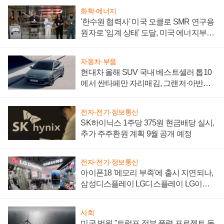
화학·에너지
'한수원 협력사' 미국 오클로 SMR 연구용
원자로 '임계 상태' 도달, 미국 에너지부
"중요한 이정표"
자동차·부품
현대차 올해 SUV 국내 베스트셀러 톱10
에서 싼타페만 자리매김, 그랜저·아반떼
'세단 쌍끌이'로 내수 방어
전자·전기·정보통신
SK하이닉스 1주당 375원 현금배당 실시,
추가 주주환원 계획 9월 공개 예정
전자·전기·정보통신
아이폰18 '메모리 부족'에 출시 지연되나,
삼성디스플레이 LG디스플레이 LG이노
텍 '탈애플' 수익 다각화 속도
사회
미국 법원 "트럼프 정부 풍력 프로젝트 동