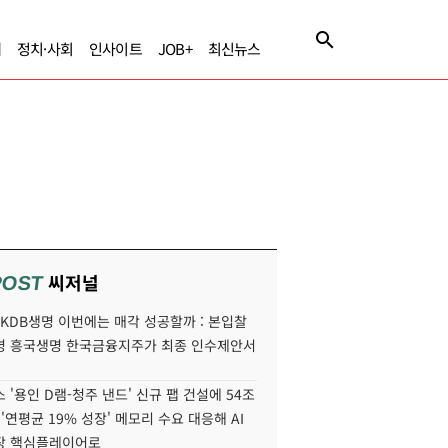
제
정치·사회
인사이트
JOB+
최신뉴스
씨저널
POST
' KDB생명 이번에는 매각 성공할까 : 본입찰
명 흥국생명 한국금융지주가 최종 인수제안서
 '용인 D램-청주 낸드' 신규 팹 건설에 54조
 '연평균 19% 성장' 메모리 수요 대응해 AI
장 핵심플레이어로