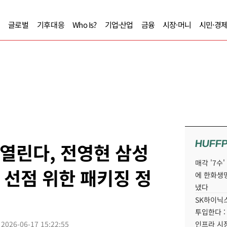
글로벌
기후대응
Who Is?
기업·산업
금융
시장·머니
시민·경
HUFF
 열린다, 전영현 삼성
매각 '7수
 선점 위한 패키징 정
에 한화생
냈다
SK하이닉스
투입한다 :
2026-06-17 15:22:55
인프라 시