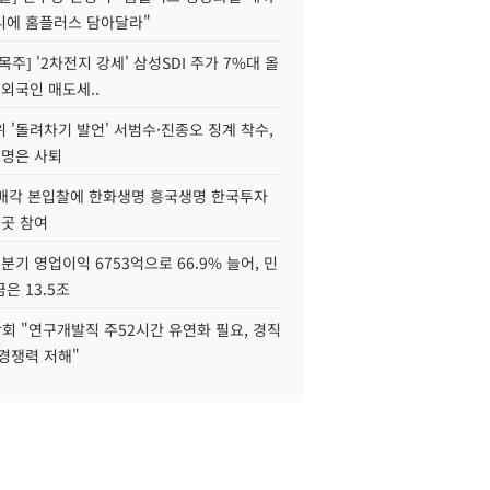
니에 홈플러스 담아달라"
목주] '2차전지 강세' 삼성SDI 주가 7%대 올
 외국인 매도세..
 '돌려차기 발언' 서범수·진종오 징계 착수,
2명은 사퇴
 매각 본입찰에 한화생명 흥국생명 한국투자
3곳 참여
분기 영업이익 6753억으로 66.9% 늘어, 민
은 13.5조
회 "연구개발직 주52시간 유연화 필요, 경직
경쟁력 저해"