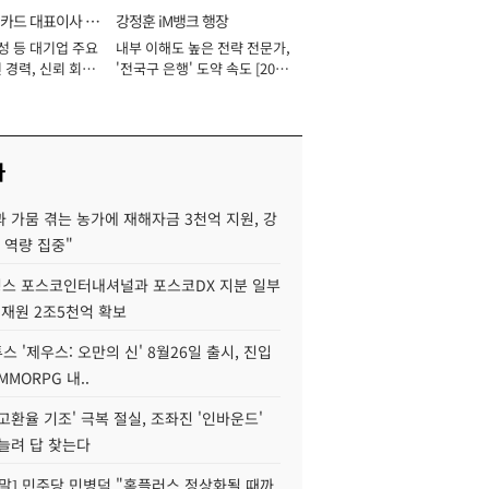
카드 대표이사 사
강정훈 iM뱅크 행장
성 등 대기업 주요
내부 이해도 높은 전략 전문가,
 경력, 신뢰 회복
'전국구 은행' 도약 속도 [2026
[2026년]
년]
사
 가뭄 겪는 농가에 재해자금 3천억 지원, 강
 역량 집중"
스 포스코인터내셔널과 포스코DX 지분 일부
 재원 2조5천억 확보
투스 '제우스: 오만의 신' 8월26일 출시, 진입
MMORPG 내..
고환율 기조' 극복 절실, 조좌진 '인바운드'
늘려 답 찾는다
정말] 민주당 민병덕 "홈플러스 정상화될 때까