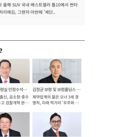
 올해 SUV 국내 베스트셀러 톱10에서 싼타
자리매김, 그랜저·아반떼 '세단..
?
통령실 민정수석비
김정균 보령 및 보령홀딩스 대
 출신, 공소청·중수
제약업계의 젊은 오너 3세 경
표이사 사장
두고 검찰개혁 완수
영자, 미래 먹거리 '우주와 헬
년]
스케어' 공들여 [2026년]