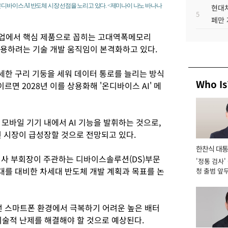
온디바이스 AI 반도체 시장 선점을 노리고 있다. <제미나이 나노 바나나
현대차
5
페만 
 산업에서 핵심 제품으로 꼽히는 고대역폭메모리
적용하려는 기술 개발 움직임이 본격화하고 있다.
세한 구리 기둥을 세워 데이터 통로를 늘리는 방식
Who Is
르면 2028년 이를 상용화해 '온디바이스 AI' 메
 모바일 기기 내에서 AI 기능을 발휘하는 것으로,
련 시장이 급성장할 것으로 전망되고 있다.
한찬식 대
사 부회장이 주관하는 디바이스솔루션(DS)부문
'정통 검사'
서관
대를 대비한 차세대 반도체 개발 계획과 목표를 논
청 출범 앞
맡아 [2026
선 스마트폰 환경에서 극복하기 어려운 높은 배터
 기술적 난제를 해결해야 할 것으로 예상된다.