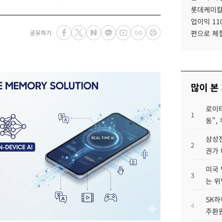
롯데케미칼
업이익 11
공유하기
편으로 체
많이 본
로이터
1
동",
삼성전
2
권가 
미국 
3
는 위
SK하
4
주환원