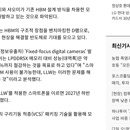
정상호 롯데
이와 샤오미가 기존 HBM 설계 방식을 차용한 모
LG·현대·삼
장
을 개발하고 있는 것으로 파악된다.
카드사 30년
에 '초집중' 
는 HBM의 구조적 장점을 벤치마킹한 D램으로,
목 현상을 해결할 반도체로 기대를 모으고 있다.
최신기
유출자) 'Fixed-focus digital cameras' 발
는 LPDDR5X 메모리 대비 성능(대역폭)은 약
농협 폭염과
50%까지 절감하는 것을 목표로 하고 있다"며 "스마
호동 "모든
BM 사용이 불가능한데, LLW는 이러한 문제를 해
포스코홀딩
을 것"이라고 분석했다.
매각, 투자
LW'를 적용한 스마트폰을 이르면 2027년 하반
[현장] 컴
졌다.
장벽 낮춘 
하나투어 '
 구리기둥 적층(VCS)' 패키징 기술을 활용해 모
사업 비중 
[7일 오!