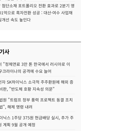
 첨단소재 포트폴리오 전환 효과로 2분기 영
01억으로 흑자전환 성공 : 대산·여수 사업재
질개선 속도 높인다
 기사
 "정제연료 3만 톤 한국에서 러시아로 이
 우크라이나의 공격에 수요 늘어
자 SK하이닉스 소극적 주주환원에 해외 증
비판, "반도체 호황 지속성 의문"
법원 "트럼프 정부 풍력 프로젝트 동결 조치
법", 해제 명령 내려
이닉스 1주당 375원 현금배당 실시, 추가 주
 계획 9월 공개 예정