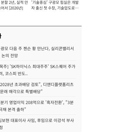
분할 2년, 실적 안
'기술중심' 구광모 힘실은 개발
이사 사장
어서 [2026년]
자 출신 첫 수장, 기술압도로
경쟁력 확보 사활 [2026년]
사
구광모 다음 주 젠슨 황 만난다, 실리콘밸리서
' 논의 전망
목주] 'SK하이닉스 최대주주' SK스퀘어 주가
려, 코스피 반도..
2028년 초과배당 검토", 디앤디플랫폼리츠
 문래 매각으로 특별배당"
분기 영업이익 208억으로 '흑자전환', "3분
양극재 본격 출하"
김보현 대표이사 사임, 후임으로 이강석 부사
정