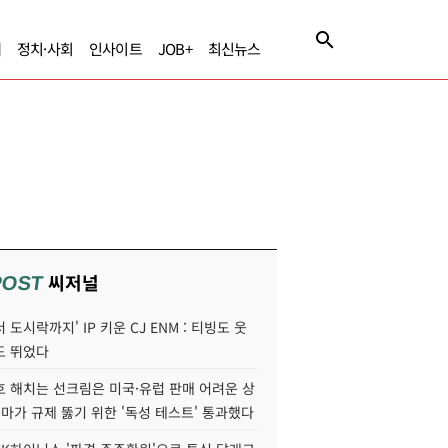
제
정치·사회
인사이트
JOB+
최신뉴스
씨저널
POST
 도시락까지' IP 키운 CJ ENM : 티빙도 웃
도 뛰었다
호 해치는 선크림은 미국·유럽 판매 어려운 상
콜마가 규제 뚫기 위한 '독성 테스트' 통과했다