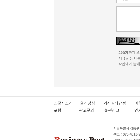
-
200자
까지 쓰실
- 저작권 등 
- 타인에게 불
신문사소개
윤리강령
기사심의규정
이
포럼
광고문의
불편신고
서울특별시 성동구 성
팩스 : 070-4015-
ISSN : 2636-171