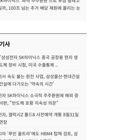
SK하이닉스 '파격 주주환원'으로 투심 달래고
까, 100조 넘는 추가 배당 재원에 쏠리는 눈
 기사
"삼성전자 SK하이닉스 중국 공장용 현지 생
도체 장비 시험, 미국 수출통제 ..
서 속도 붙는 원전 사업, 삼성물산·현대건설
건설에 다가오는 '약속의 시간'
자 SK하이닉스 소극적 주주환원에 해외 증
비판, "반도체 호황 지속성 의문"
자, 갤럭시Z 폴드8 사전예약 개통 8월31일
 연장
아 '루빈 울트라'에도 HBM4 탑재 검토, 삼