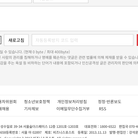
 수 있습니다. (현재 0 byte / 최대 400byte)
다른 사람의 권리를 침해하거나 명예를 훼손하는 댓글은 관련 법률에 의해 제재를 받을 수 있습니
쾌감을 주는 욕설 등 비하하는 단어가 내용에 포함되거나 인신공격성 글은 관리자의 판단에 의해
용자위원회
청소년보호정책
개인정보처리방침
정정·반론보도
인재채용
기사제보
이메일무단수집거부
RSS
수일로 39-34 서울숲더스페이스 12층 1201호-1203호
대표전화 : 1800-6522
편집국 070-4
8658
등록번호 : 서울 아 02897
제호: 비즈니스포스트
등록일: 2013.11.13
발행·편집인 : 강석
X
Copyright ? 2013 비즈니스포스트. All rights reserved.