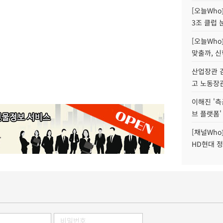
[오늘Who
3조 클럽 
[오늘Who
맞출까, 
산업장관 김
고 노동장
이해진 '측
브 플랫폼'
[채널Who
HD현대 정