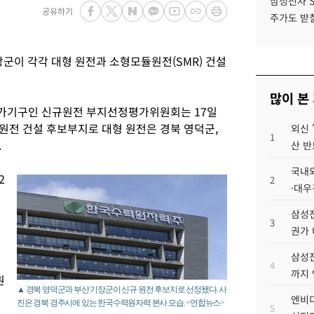
삼성전자 
공유하기
주가도 받칠
군이 각각 대형 원전과 소형모듈원전(SMR) 건설
많이 본
가기구인 신규원전 부지선정평가위원회는 17일
원전 건설 후보부지로 대형 원전은 경북 영덕군,
외신 
1
.
산 반
국내외
2
2
·대우
삼성전
3
권가 
삼성전
4
까지
원
▲ 경북 영덕군과 부산 기장군이 신규 원전 후보지로 선정됐다. 사
엔비디
진은 경북 경주시에 있는 한국수력원자력 본사 모습. <연합뉴스>
5