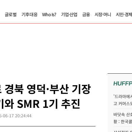
글로벌
기후대응
Who Is?
기업·산업
금융
시장·머니
시민·경
HUFF
 경북 영덕·부산 기장
'드라마에서
기와 SMR 1기 추진
고 커머스
바닷속 산
6-06-17 20:24:44
황 : 한국