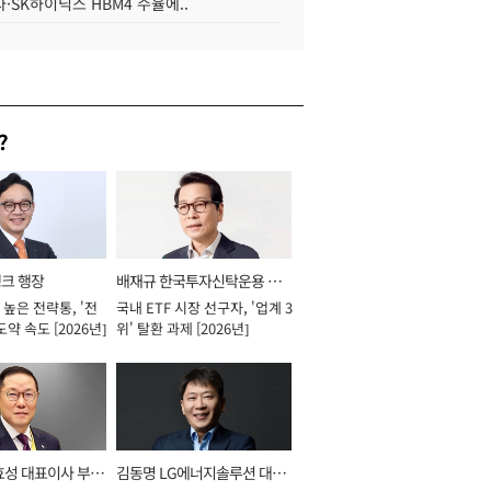
·SK하이닉스 HBM4 수율에..
?
뱅크 행장
배재규 한국투자신탁운용 대
높은 전략통, '전
국내 ETF 시장 선구자, '업계 3
표이사 사장
도약 속도 [2026년]
위' 탈환 과제 [2026년]
효성 대표이사 부회
김동명 LG에너지솔루션 대표