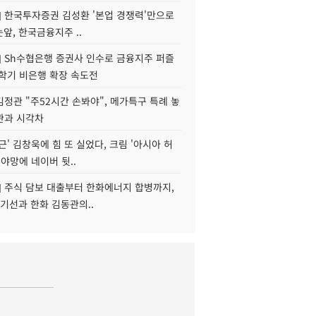
] 한국투자증권 김성환 '본업 경쟁력'만으로
눈앞, 한국금융지주 ..
] Sh수협은행 증권사 인수로 금융지주 퍼즐
신학기 비은행 확장 속도전
정관 "주52시간 손봐야", 메가특구 특례 놓
관과 시각차
근' 김창욱에 힘 또 실었다, 크림 '아시아 허
 야망에 네이버 뒷..
] 주식 담보 대출부터 한화에너지 합병까지,
기선과 한화 김동관의..