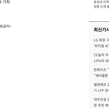
파 기자
효성과 인적 
장
정화 단계 들
배포금지>
최신기
LG 회장 
'피지컬 AI
[오늘의 주
13%대 내
한화리츠 "
"세미콜론
엘앤에프 2
기 LFP 
대우건설 
장 추천 예