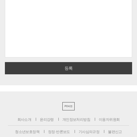
PC버전
회사소개
윤리강령
개인정보처리방침
이용자위원회
청소년보호정책
정정·반론보도
기사심의규정
불편신고