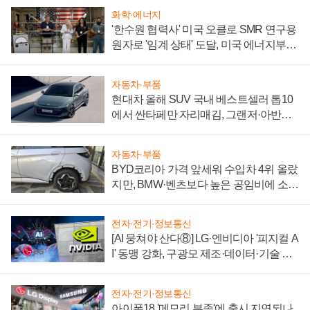
화학·에너지
'한수원 협력사' 미국 오클로 SMR 연구용
원자로 '임계 상태' 도달, 미국 에너지부
"중요한 이정표"
자동차·부품
현대차 올해 SUV 국내 베스트셀러 톱10
에서 싼타페만 자리매김, 그랜저·아반떼
'세단 쌍끌이'로 내수 방어
자동차·부품
BYD코리아 가격 앞세워 수입차 4위 올랐
지만, BMW·벤츠보다 높은 공임비에 소비
자 불만 폭발
전자·전기·정보통신
[AI 뭉쳐야 산다⑧] LG·엔비디아 '피지컬 A
I' 동맹 강화, 구광모 제조·데이터·기술 결
집해 종합 로보틱스 기업으로
전자·전기·정보통신
아이폰18 '메모리 부족'에 출시 지연되나,