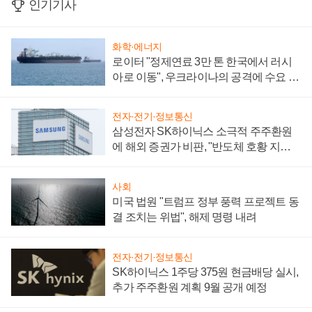
인기기사
화학·에너지
로이터 "정제연료 3만 톤 한국에서 러시
아로 이동", 우크라이나의 공격에 수요 늘
어
전자·전기·정보통신
삼성전자 SK하이닉스 소극적 주주환원
에 해외 증권가 비판, "반도체 호황 지속
성 의문"
사회
미국 법원 "트럼프 정부 풍력 프로젝트 동
결 조치는 위법", 해제 명령 내려
전자·전기·정보통신
SK하이닉스 1주당 375원 현금배당 실시,
추가 주주환원 계획 9월 공개 예정