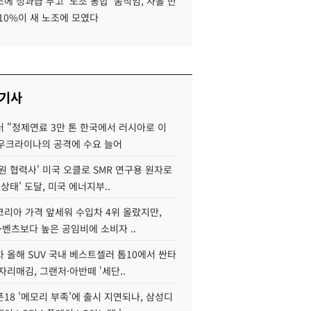
에 성과급 두고 '노조 통합' 움직임, 사흘 만
10%이 새 노조에 모였다
 기사
 "정제연료 3만 톤 한국에서 러시아로 이
 우크라이나의 공격에 수요 늘어
원 협력사' 미국 오클로 SMR 연구용 원자로
 상태' 도달, 미국 에너지부..
코리아 가격 앞세워 수입차 4위 올랐지만,
·벤츠보다 높은 공임비에 소비자 ..
 올해 SUV 국내 베스트셀러 톱10에서 싼타
자리매김, 그랜저·아반떼 '세단..
18 '메모리 부족'에 출시 지연되나, 삼성디