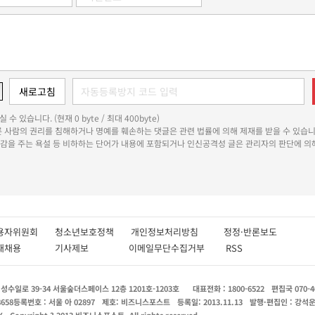
 수 있습니다. (현재 0 byte / 최대 400byte)
다른 사람의 권리를 침해하거나 명예를 훼손하는 댓글은 관련 법률에 의해 제재를 받을 수 있습니
쾌감을 주는 욕설 등 비하하는 단어가 내용에 포함되거나 인신공격성 글은 관리자의 판단에 의해
용자위원회
청소년보호정책
개인정보처리방침
정정·반론보도
인재채용
기사제보
이메일무단수집거부
RSS
수일로 39-34 서울숲더스페이스 12층 1201호-1203호
대표전화 : 1800-6522
편집국 070-4
8658
등록번호 : 서울 아 02897
제호: 비즈니스포스트
등록일: 2013.11.13
발행·편집인 : 강석
X
Copyright ? 2013 비즈니스포스트. All rights reserved.