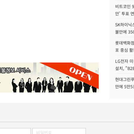
비트코인 9
안' 투표 
SK하이닉
불만에 35
롯데백화점 
포 중심 활
LG전자 미
설치, "B
현대그린푸
만에 5만5