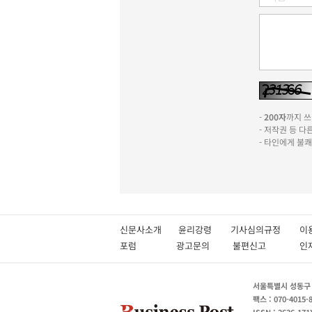
-
200자
까지 쓰실
- 저작권 등 
- 타인에게 불
신문사소개
윤리강령
기사심의규정
이
포럼
광고문의
불편신고
서울특별시 성동구 성
팩스 : 070-4015-
ISSN : 2636-171