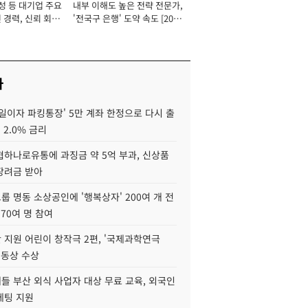
성 등 대기업 주요
내부 이해도 높은 전략 전문가,
 경력, 신뢰 회복
'전국구 은행' 도약 속도 [2026
[2026년]
년]
사
일이자 파킹통장' 5만 계좌 한정으로 다시 출
 2.0% 금리
협하나로유통에 과징금 약 5억 부과, 신상품
장려금 받아
 명동 소상공인에 '행복상자' 200여 개 전
 70여 명 참여
 지원 어린이 창작극 2편, '국제과학연극
·동상 수상
들 부산 외식 사업자 대상 무료 교육, 외국인
케팅 지원