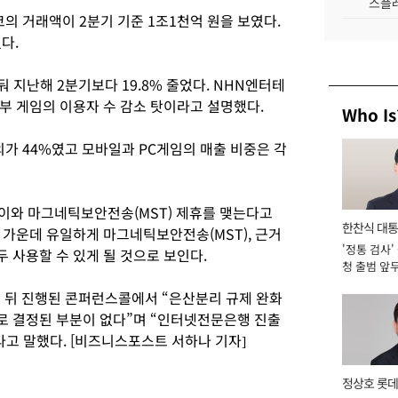
스플레
 거래액이 2분기 기준 1조1천억 원을 보였다.
다.
 지난해 2분기보다 19.8% 줄었다. NHN엔터테
부 게임의 이용자 수 감소 탓이라고 설명했다.
Who Is
외가 44%였고 모바일과 PC게임의 매출 비중은 각
이와 마그네틱보안전송(MST) 제휴를 맺는다고
한찬식 대
 가운데 유일하게 마그네틱보안전송(MST), 근거
'정통 검사'
서관
두 사용할 수 있게 될 것으로 보인다.
청 출범 앞
맡아 [2026
 뒤 진행된 콘퍼런스콜에서 “은산분리 규제 완화
로 결정된 부분이 없다”며 “인터넷전문은행 진출
라고 말했다. [비즈니스포스트 서하나 기자]
정상호 롯데