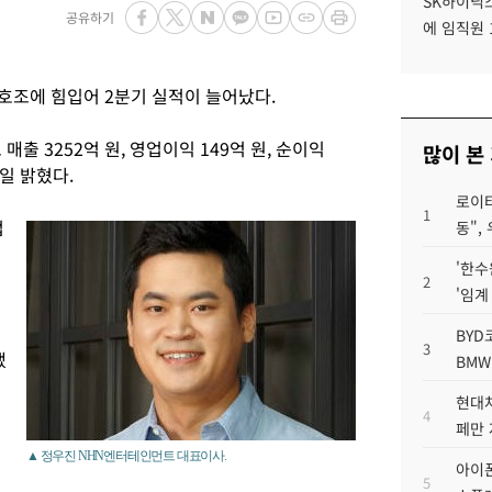
SK하이닉스
공유하기
에 임직원 
호조에 힘입어 2분기 실적이 늘어났다.
 3252억 원, 영업이익 149억 원, 순이익
많이 본
일 밝혔다.
로이터
1
업
동",
'한수
2
'임계
BYD
3
냈
BMW
현대차
4
페만 
▲ 정우진 NHN엔터테인먼트 대표이사.
아이폰
5