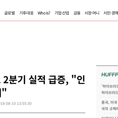
글로벌
기후대응
Who Is?
기업·산업
금융
시장·머니
시민·경
HUFF
2분기 실적 급증, "인
'하이브리드
"
하이브리드
중국, 미국
018-08-10 13:55:30
국의 규제에