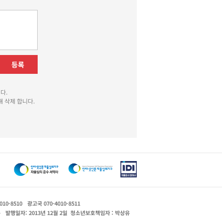
등록
다.
 삭제 합니다.
010-8510
광고국 070-4010-8511
운
발행일자: 2013년 12월 2일
청소년보호책임자 : 박상유