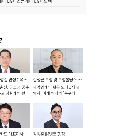
이 LG디스플레이 LG이노텍 '..
?
통령실 민정수석비
김정균 보령 및 보령홀딩스 대
 출신, 공소청·중수
제약업계의 젊은 오너 3세 경
표이사 사장
두고 검찰개혁 완수
영자, 미래 먹거리 '우주와 헬
년]
스케어' 공들여 [2026년]
카드 대표이사 사
강정훈 iM뱅크 행장