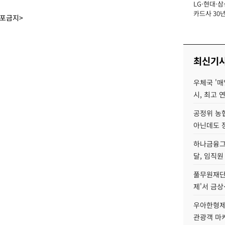
LG·현대·삼
장
카드사 30년
배포금지>
에 '초집중' 
최신기
우체국 '매
시, 최고 연
공정위 농
아닌데도 
하나금융그룹
달, 임직원
풀무원재단
제'서 금상
우아한형제
관광객 마