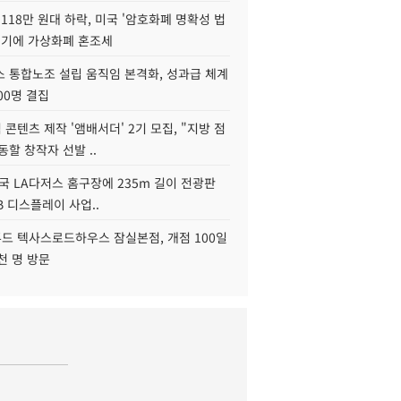
118만 원대 하락, 미국 '암호화폐 명확성 법
연기에 가상화폐 혼조세
스 통합노조 설립 움직임 본격화, 성과급 체계
00명 결집
콘텐츠 제작 '앰배서더' 2기 모집, "지방 점
동할 창작자 선발 ..
국 LA다저스 홈구장에 235m 길이 전광판
2B 디스플레이 사업..
드 텍사스로드하우스 잠실본점, 개점 100일
천 명 방문