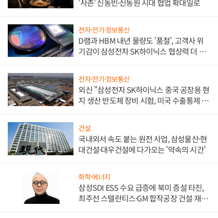
'사촌' 신동빈·신동원 시대 협업 확대일로
전자·전기·정보통신
D램과 HBM 내년 물량도 '품절', 고객사 위
기감이 삼성전자 SK하이닉스 협상력 더 키
워
전자·전기·정보통신
외신 "삼성전자 SK하이닉스 중국 공장용 현
지 생산 반도체 장비 시험, 미국 수출통제 대
비"
건설
국내외서 속도 붙는 원전 사업, 삼성물산·현
대건설·대우건설에 다가오는 '약속의 시간'
화학·에너지
삼성SDI ESS 수요 급증에 북미 증설 타진,
최주선 스텔란티스·GM 합작공장 건설 재추
진하나