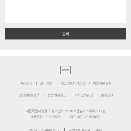
PC버전
회사소개
윤리강령
개인정보처리방침
이용자위원회
청소년보호정책
정정·반론보도
기사심의규정
불편신고
서울특별시 성동구 성수일로 39-34 서울숲더스페이스 12층
대표전화 : 1800-6522
팩스 : 070-4015-8658
편집국 : 070-4010-8512
사업본부 : 070-4010-7078