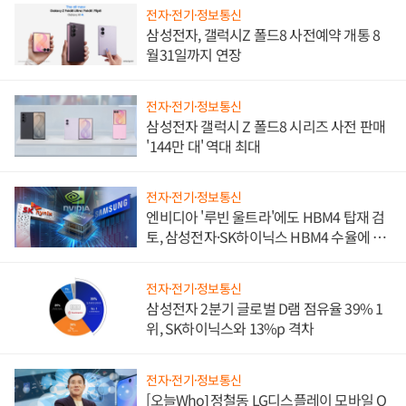
전자·전기·정보통신
삼성전자, 갤럭시Z 폴드8 사전예약 개통 8
월31일까지 연장
전자·전기·정보통신
삼성전자 갤럭시 Z 폴드8 시리즈 사전 판매
'144만 대' 역대 최대
전자·전기·정보통신
엔비디아 '루빈 울트라'에도 HBM4 탑재 검
토, 삼성전자·SK하이닉스 HBM4 수율에 주
도권 갈린다
전자·전기·정보통신
삼성전자 2분기 글로벌 D램 점유율 39% 1
위, SK하이닉스와 13%p 격차
전자·전기·정보통신
[오늘Who] 정철동 LG디스플레이 모바일 O