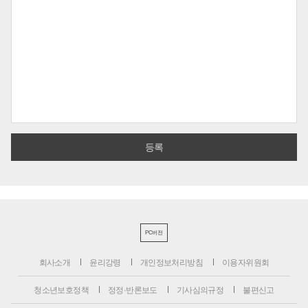
PC버전
회사소개
윤리강령
개인정보처리방침
이용자위원회
청소년보호정책
정정·반론보도
기사심의규정
불편신고