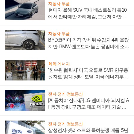
자동차·부품
현대차 올해 SUV 국내 베스트셀러 톱10
에서 싼타페만 자리매김, 그랜저·아반떼
'세단 쌍끌이'로 내수 방어
자동차·부품
BYD코리아 가격 앞세워 수입차 4위 올랐
지만, BMW·벤츠보다 높은 공임비에 소비
자 불만 폭발
화학·에너지
'한수원 협력사' 미국 오클로 SMR 연구용
원자로 '임계 상태' 도달, 미국 에너지부
"중요한 이정표"
전자·전기·정보통신
[AI 뭉쳐야 산다⑧] LG·엔비디아 '피지컬 A
I' 동맹 강화, 구광모 제조·데이터·기술 결
집해 종합 로보틱스 기업으로
전자·전기·정보통신
삼성전자 넷리스트와 특허분쟁 매듭, 5년