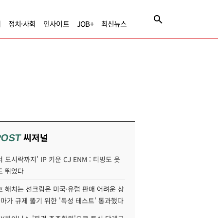
제
정치·사회
인사이트
JOB+
최신뉴스
씨저널
POST
 도시락까지' IP 키운 CJ ENM : 티빙도 웃
도 뛰었다
호 해치는 선크림은 미국·유럽 판매 어려운 상
콜마가 규제 뚫기 위한 '독성 테스트' 통과했다