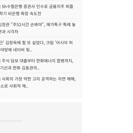
] Sh수협은행 증권사 인수로 금융지주 퍼즐
신학기 비은행 확장 속도전
정관 "주52시간 손봐야", 메가특구 특례 놓
관과 시각차
근' 김창욱에 힘 또 실었다, 크림 '아시아 허
 야망에 네이버 뒷..
] 주식 담보 대출부터 한화에너지 합병까지,
기선과 한화 김동관의..
] 사회의 가장 약한 고리 공격하는 자연 재해,
해소로 사회적 재..