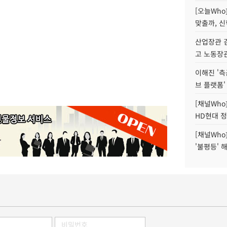
[오늘Who
맞출까, 
산업장관 김
고 노동장
이해진 '측
브 플랫폼'
[채널Who
HD현대 정
[채널Who
'불평등' 