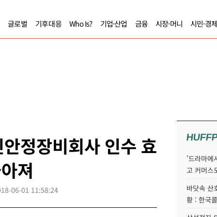
글로벌
기후대응
Who Is?
기업·산업
금융
시장·머니
시민·경
HUFF
인안정장비회사 인수 효
'드라마에서
좋아져
고 커머스
바닷속 산
018-06-01 11:58:24
황 : 한국