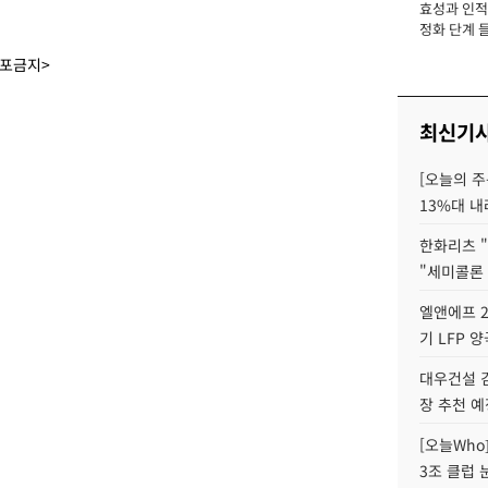
효성과 인적 
장
정화 단계 들
배포금지>
최신기
[오늘의 주
13%대 내
한화리츠 "
"세미콜론
엘앤에프 2
기 LFP 
대우건설 
장 추천 예
[오늘Who
3조 클럽 