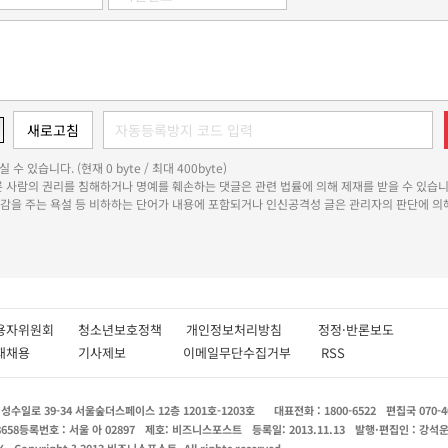
 수 있습니다. (현재 0 byte / 최대 400byte)
다른 사람의 권리를 침해하거나 명예를 훼손하는 댓글은 관련 법률에 의해 제재를 받을 수 있습니
쾌감을 주는 욕설 등 비하하는 단어가 내용에 포함되거나 인신공격성 글은 관리자의 판단에 의해
용자위원회
청소년보호정책
개인정보처리방침
정정·반론보도
인재채용
기사제보
이메일무단수집거부
RSS
수일로 39-34 서울숲더스페이스 12층 1201호-1203호
대표전화 : 1800-6522
편집국 070-4
8658
등록번호 : 서울 아 02897
제호: 비즈니스포스트
등록일: 2013.11.13
발행·편집인 : 강석
X
Copyright ? 2013 비즈니스포스트. All rights reserved.