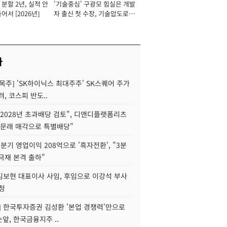
분할 2년, 실적 안
'기술중심' 구광모 힘실은 개발
이사 사장
어서 [2026년]
자 출신 첫 수장, 기술압도로
경쟁력 확보 사활 [2026년]
사
목주] 'SK하이닉스 최대주주' SK스퀘어 주가
려, 코스피 반도..
2028년 초과배당 검토", 디앤디플랫폼리츠
 문래 매각으로 특별배당"
분기 영업이익 208억으로 '흑자전환', "3분
양극재 본격 출하"
김보현 대표이사 사임, 후임으로 이강석 부사
정
] 한국투자증권 김성환 '본업 경쟁력'만으로
눈앞, 한국금융지주 ..