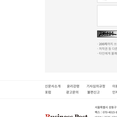
-
200자
까지 쓰실
- 저작권 등 
- 타인에게 불
신문사소개
윤리강령
기사심의규정
이
포럼
광고문의
불편신고
서울특별시 성동구 성
팩스 : 070-4015-
ISSN : 2636-171