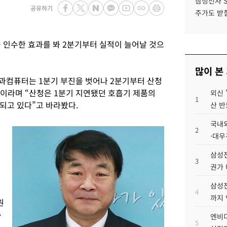
삼성전자 
공유하기
주가도 받칠
인수한 효과를 봐 2분기부터 실적이 늘어날 것으
많이 본
과컴퓨터는 1분기 부진을 벗어나 2분기부터 산청
”이라며 “산청은 1분기 지연됐던 호흡기 제품의
외신 
1
되고 있다”고 바라봤다.
산 반
국내외
2
·대우
로
삼성전
3
이
권가 
삼성전
4
까지
원
수
엔비디
5