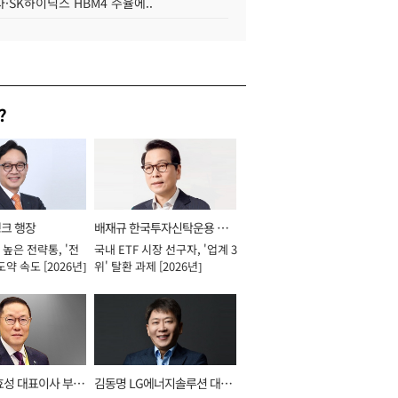
·SK하이닉스 HBM4 수율에..
?
뱅크 행장
배재규 한국투자신탁운용 대
높은 전략통, '전
국내 ETF 시장 선구자, '업계 3
표이사 사장
도약 속도 [2026년]
위' 탈환 과제 [2026년]
효성 대표이사 부회
김동명 LG에너지솔루션 대표