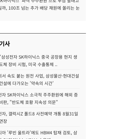
SK하이닉스 '파격 주주환원'으로 투심 달래고
까, 100조 넘는 추가 배당 재원에 쏠리는 눈
 기사
"삼성전자 SK하이닉스 중국 공장용 현지 생
도체 장비 시험, 미국 수출통제 ..
서 속도 붙는 원전 사업, 삼성물산·현대건설
건설에 다가오는 '약속의 시간'
자 SK하이닉스 소극적 주주환원에 해외 증
비판, "반도체 호황 지속성 의문"
자, 갤럭시Z 폴드8 사전예약 개통 8월31일
 연장
아 '루빈 울트라'에도 HBM4 탑재 검토, 삼