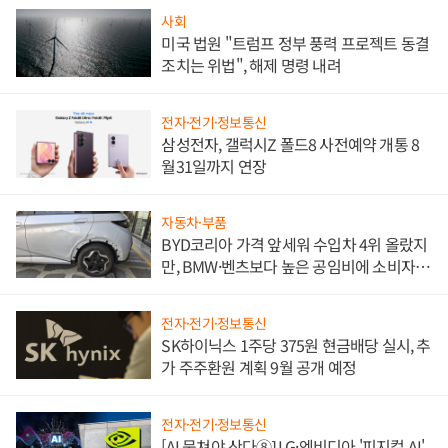
사회
미국 법원 "트럼프 정부 풍력 프로젝트 동결
조치는 위법", 해제 명령 내려
전자·전기·정보통신
삼성전자, 갤럭시Z 폴드8 사전예약 개통 8
월31일까지 연장
자동차·부품
BYD코리아 가격 앞세워 수입차 4위 올랐지
만, BMW·벤츠보다 높은 공임비에 소비자
불만 폭발
전자·전기·정보통신
SK하이닉스 1주당 375원 현금배당 실시, 추
가 주주환원 계획 9월 공개 예정
전자·전기·정보통신
[AI 뭉쳐야 산다⑧] LG·엔비디아 '피지컬 AI'