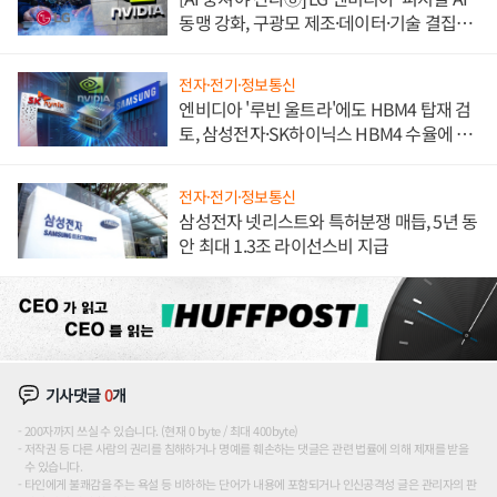
동맹 강화, 구광모 제조·데이터·기술 결집
해 종합 로보틱스 기업으로
전자·전기·정보통신
엔비디아 '루빈 울트라'에도 HBM4 탑재 검
토, 삼성전자·SK하이닉스 HBM4 수율에 주
도권 갈린다
전자·전기·정보통신
삼성전자 넷리스트와 특허분쟁 매듭, 5년 동
안 최대 1.3조 라이선스비 지급
기사댓글
0
개
200자까지 쓰실 수 있습니다. (현재 0 byte / 최대 400byte)
저작권 등 다른 사람의 권리를 침해하거나 명예를 훼손하는 댓글은 관련 법률에 의해 제재를 받을
수 있습니다.
타인에게 불쾌감을 주는 욕설 등 비하하는 단어가 내용에 포함되거나 인신공격성 글은 관리자의 판