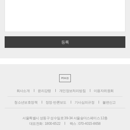
PC버전
회사소개
윤리강령
개인정보처리방침
이용자위원회
청소년보호정책
정정·반론보도
기사심의규정
불편신고
서울특별시 성동구 성수일로 39-34 서울숲더스페이스 12층
대표전화 : 1800-6522
팩스 : 070-4015-8658