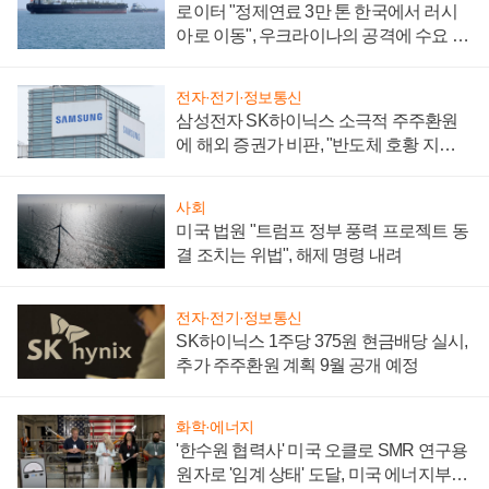
로이터 "정제연료 3만 톤 한국에서 러시
아로 이동", 우크라이나의 공격에 수요 늘
어
전자·전기·정보통신
삼성전자 SK하이닉스 소극적 주주환원
에 해외 증권가 비판, "반도체 호황 지속
성 의문"
사회
미국 법원 "트럼프 정부 풍력 프로젝트 동
결 조치는 위법", 해제 명령 내려
전자·전기·정보통신
SK하이닉스 1주당 375원 현금배당 실시,
추가 주주환원 계획 9월 공개 예정
화학·에너지
'한수원 협력사' 미국 오클로 SMR 연구용
원자로 '임계 상태' 도달, 미국 에너지부