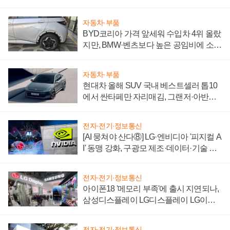
"중요한 이정표"
자동차·부품
BYD코리아 가격 앞세워 수입차 4위 올랐
지만, BMW·벤츠보다 높은 공임비에 소비
자 불만 폭발
자동차·부품
현대차 올해 SUV 국내 베스트셀러 톱10
에서 싼타페만 자리매김, 그랜저·아반떼
'세단 쌍끌이'로 내수 방어
전자·전기·정보통신
[AI 뭉쳐야 산다⑧] LG·엔비디아 '피지컬 A
I' 동맹 강화, 구광모 제조·데이터·기술 결
집해 종합 로보틱스 기업으로
전자·전기·정보통신
아이폰18 '메모리 부족'에 출시 지연되나,
삼성디스플레이 LG디스플레이 LG이노
텍 '탈애플' 수익 다각화 속도
전자·전기·정보통신