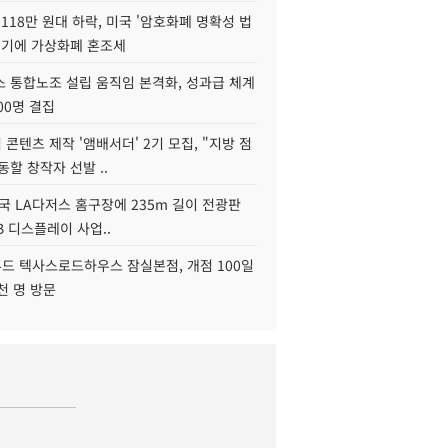
118만 원대 하락, 미국 '암호화폐 명확성 법
연기에 가상화폐 혼조세
스 통합노조 설립 움직임 본격화, 성과급 체계
00명 결집
콘텐츠 제작 '앰배서더' 2기 모집, "지방 점
동할 창작자 선발 ..
국 LA다저스 홈구장에 235m 길이 전광판
2B 디스플레이 사업..
드 텍사스로드하우스 잠실본점, 개점 100일
천 명 방문