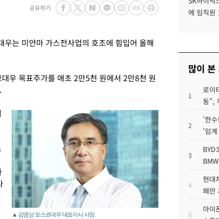
SK하이닉스
공유하기
에 임직원 
대우는 미얀마 가스전사업의 호조에 힘입어 올해
많이 본
대우 목표주가를 애초 2만5천 원에서 2만8천 원
.
로이터
1
동",
에
'한수
2
'임계
스
BYD
3
BMW
라
현대차
다
4
페만 
아이폰
5
▲ 김영상 포스코대우 대표이사 사장.