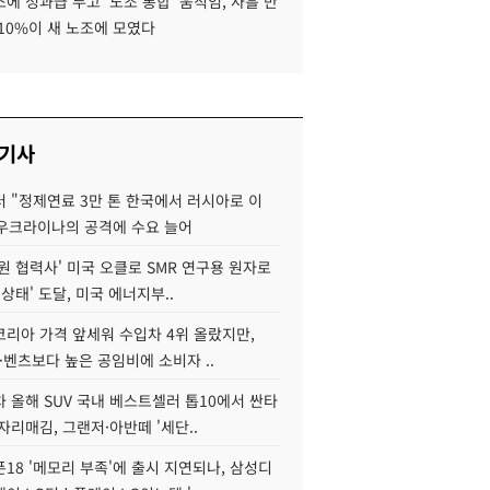
에 성과급 두고 '노조 통합' 움직임, 사흘 만
10%이 새 노조에 모였다
 기사
 "정제연료 3만 톤 한국에서 러시아로 이
 우크라이나의 공격에 수요 늘어
원 협력사' 미국 오클로 SMR 연구용 원자로
 상태' 도달, 미국 에너지부..
코리아 가격 앞세워 수입차 4위 올랐지만,
·벤츠보다 높은 공임비에 소비자 ..
 올해 SUV 국내 베스트셀러 톱10에서 싼타
자리매김, 그랜저·아반떼 '세단..
18 '메모리 부족'에 출시 지연되나, 삼성디