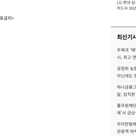
LG·현대·삼
장
카드사 30년
에 '초집중' 
배포금지>
최신기
우체국 '매
시, 최고 연
공정위 농
아닌데도 
하나금융그룹
달, 임직원
풀무원재단
제'서 금상
우아한형제
관광객 마