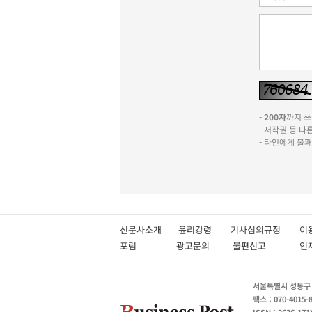
-
200자
까지 쓰실
- 저작권 등 
- 타인에게 불
신문사소개
윤리강령
기사심의규정
이
포럼
광고문의
불편신고
서울특별시 성동구 성
팩스 : 070-4015-
ISSN : 2636-171