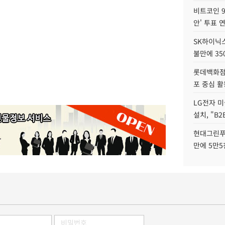
비트코인 9
안' 투표 
SK하이닉
불만에 35
롯데백화점 
포 중심 활
LG전자 미
설치, "B
현대그린푸
만에 5만5