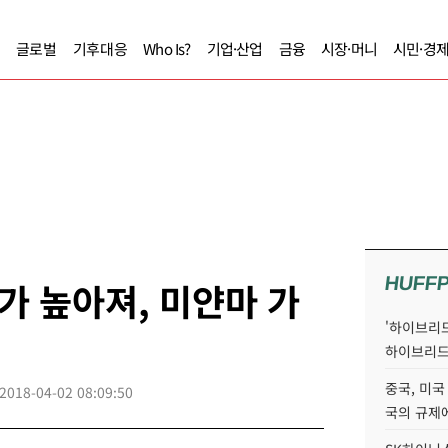
글로벌
기후대응
Who Is?
기업·산업
금융
시장·머니
시민·경
HUFF
 높아져, 미얀마 가
'하이브리드
하이브리드
중국, 미국
2018-04-02 08:09:50
국의 규제에