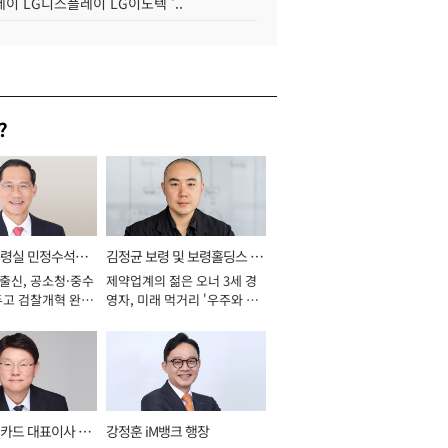
이 LG디스플레이 LG이노텍 '..
?
통령실 민정수석비
김정균 보령 및 보령홀딩스 대
 출신, 공소청·중수
제약업계의 젊은 오너 3세 경
표이사 사장
두고 검찰개혁 완수
영자, 미래 먹거리 '우주와 헬
년]
스케어' 공들여 [2026년]
카드 대표이사 사
강정훈 iM뱅크 행장