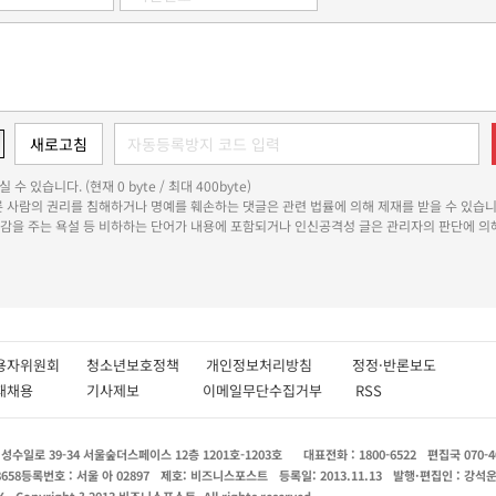
 수 있습니다. (현재 0 byte / 최대 400byte)
다른 사람의 권리를 침해하거나 명예를 훼손하는 댓글은 관련 법률에 의해 제재를 받을 수 있습니
쾌감을 주는 욕설 등 비하하는 단어가 내용에 포함되거나 인신공격성 글은 관리자의 판단에 의해
용자위원회
청소년보호정책
개인정보처리방침
정정·반론보도
인재채용
기사제보
이메일무단수집거부
RSS
수일로 39-34 서울숲더스페이스 12층 1201호-1203호
대표전화 : 1800-6522
편집국 070-4
8658
등록번호 : 서울 아 02897
제호: 비즈니스포스트
등록일: 2013.11.13
발행·편집인 : 강석
X
Copyright ? 2013 비즈니스포스트. All rights reserved.