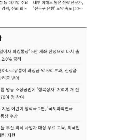
성 등 대기업 주요
내부 이해도 높은 전략 전문가,
 경력, 신뢰 회복
'전국구 은행' 도약 속도 [2026
[2026년]
년]
사
일이자 파킹통장' 5만 계좌 한정으로 다시 출
 2.0% 금리
협하나로유통에 과징금 약 5억 부과, 신상품
장려금 받아
 명동 소상공인에 '행복상자' 200여 개 전
 70여 명 참여
 지원 어린이 창작극 2편, '국제과학연극
·동상 수상
들 부산 외식 사업자 대상 무료 교육, 외국인
케팅 지원