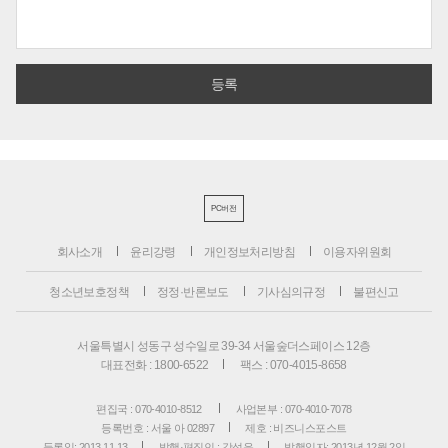
PC버전
회사소개
윤리강령
개인정보처리방침
이용자위원회
청소년보호정책
정정·반론보도
기사심의규정
불편신고
서울특별시 성동구 성수일로 39-34 서울숲더스페이스 12층
대표전화 : 1800-6522
팩스 : 070-4015-8658
편집국 : 070-4010-8512
사업본부 : 070-4010-7078
등록번호 : 서울 아 02897
제호 : 비즈니스포스트
등록일: 2013.11.13
발행·편집인 : 강석운
발행일자: 2013년 12월 2일