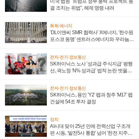
미국 법원 "트럼프 정부 풍력 프로젝트 동
결 조치는 위법", 해제 명령 내려
화학·에너지
'DL이앤씨 SMR 협력사' X에너지, '한수원
포스코 동맹' 센트러스에너지와 우라늄
계약 체결
전자·전기·정보통신
SK하이닉스 노사 '성과급 주식지급' 평행
선, 곽노정 'N% 성과급' 법적 논란 벗을지
주목
전자·전기·정보통신
SK하이닉스, 용인 'Y2' 팹과 청주 'M17' 팹
건설에 54조 투자 결정
정치
AI시대 맞아 25년 만에 전력산업 구조개
편 시동, '발전5사 통합' 넘어 '한전 지주사'