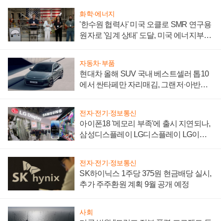
화학·에너지
'한수원 협력사' 미국 오클로 SMR 연구용
원자로 '임계 상태' 도달, 미국 에너지부
"중요한 이정표"
자동차·부품
현대차 올해 SUV 국내 베스트셀러 톱10
에서 싼타페만 자리매김, 그랜저·아반떼
'세단 쌍끌이'로 내수 방어
전자·전기·정보통신
아이폰18 '메모리 부족'에 출시 지연되나,
삼성디스플레이 LG디스플레이 LG이노
텍 '탈애플' 수익 다각화 속도
전자·전기·정보통신
SK하이닉스 1주당 375원 현금배당 실시,
추가 주주환원 계획 9월 공개 예정
사회