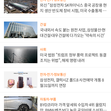
외신 "삼성전자 SK하이닉스 중국 공장용 현
지 생산 반도체 장비 시험, 미국 수출통제 대
비"
건설
국내외서 속도 붙는 원전 사업, 삼성물산·현
대건설·대우건설에 다가오는 '약속의 시간'
사회
미국 법원 "트럼프 정부 풍력 프로젝트 동결
조치는 위법", 해제 명령 내려
전자·전기·정보통신
삼성전자, 갤럭시Z 폴드8 사전예약 개통 8
월31일까지 연장
자동차·부품
BYD코리아 가격 앞세워 수입차 4위 올랐지
만, BMW·벤츠보다 높은 공임비에 소비자