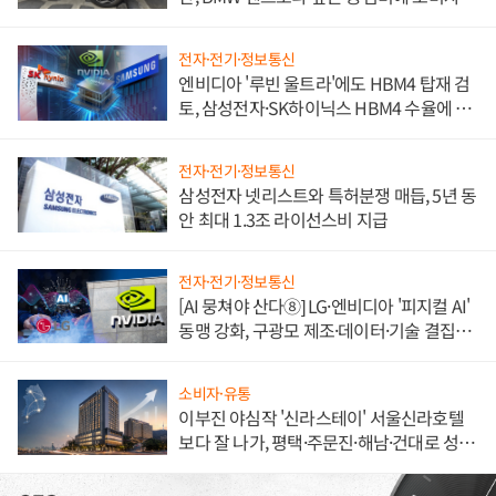
불만 폭발
전자·전기·정보통신
엔비디아 '루빈 울트라'에도 HBM4 탑재 검
토, 삼성전자·SK하이닉스 HBM4 수율에 주
도권 갈린다
전자·전기·정보통신
삼성전자 넷리스트와 특허분쟁 매듭, 5년 동
안 최대 1.3조 라이선스비 지급
전자·전기·정보통신
[AI 뭉쳐야 산다⑧] LG·엔비디아 '피지컬 AI'
동맹 강화, 구광모 제조·데이터·기술 결집
해 종합 로보틱스 기업으로
소비자·유통
이부진 야심작 '신라스테이' 서울신라호텔
보다 잘 나가, 평택·주문진·해남·건대로 성
장판 더 넓힌다