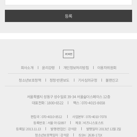
PC버전
회사소개
윤리강령
개인정보처리방침
이용자위원회
청소년보호정책
정정·반론보도
기사심의규정
불편신고
서울특별시 성동구 성수일로 39-34 서울숲더스페이스 12층
대표전화 : 1800-6522
팩스 : 070-4015-8658
편집국 : 070-4010-8512
사업본부 : 070-4010-7078
등록번호 : 서울 아 02897
제호 : 비즈니스포스트
등록일: 2013.11.13
발행·편집인 : 강석운
발행일자: 2013년 12월 2일
청소년보호책임자 : 강석운
ISSN : 2636-171X