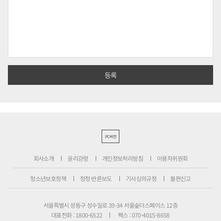
PC버전
회사소개
윤리강령
개인정보처리방침
이용자위원회
청소년보호정책
정정·반론보도
기사심의규정
불편신고
서울특별시 성동구 성수일로 39-34 서울숲더스페이스 12층
대표전화 : 1800-6522
팩스 : 070-4015-8658