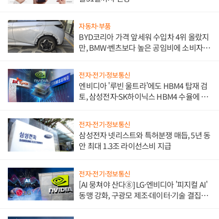
자동차·부품
BYD코리아 가격 앞세워 수입차 4위 올랐지
만, BMW·벤츠보다 높은 공임비에 소비자
불만 폭발
전자·전기·정보통신
엔비디아 '루빈 울트라'에도 HBM4 탑재 검
토, 삼성전자·SK하이닉스 HBM4 수율에 주
도권 갈린다
전자·전기·정보통신
삼성전자 넷리스트와 특허분쟁 매듭, 5년 동
안 최대 1.3조 라이선스비 지급
전자·전기·정보통신
[AI 뭉쳐야 산다⑧] LG·엔비디아 '피지컬 AI'
동맹 강화, 구광모 제조·데이터·기술 결집
해 종합 로보틱스 기업으로