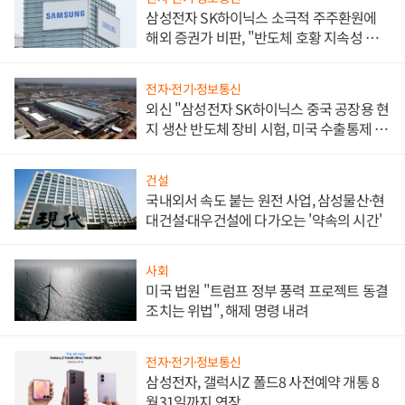
삼성전자 SK하이닉스 소극적 주주환원에
해외 증권가 비판, "반도체 호황 지속성 의
문"
전자·전기·정보통신
외신 "삼성전자 SK하이닉스 중국 공장용 현
지 생산 반도체 장비 시험, 미국 수출통제 대
비"
건설
국내외서 속도 붙는 원전 사업, 삼성물산·현
대건설·대우건설에 다가오는 '약속의 시간'
사회
미국 법원 "트럼프 정부 풍력 프로젝트 동결
조치는 위법", 해제 명령 내려
전자·전기·정보통신
삼성전자, 갤럭시Z 폴드8 사전예약 개통 8
월31일까지 연장