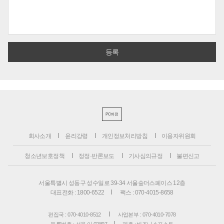
PC버전
회사소개
윤리강령
개인정보처리방침
이용자위원회
청소년보호정책
정정·반론보도
기사심의규정
불편신고
서울특별시 성동구 성수일로 39-34 서울숲더스페이스 12층
대표전화 : 1800-6522
팩스 : 070-4015-8658
편집국 : 070-4010-8512
사업본부 : 070-4010-7078