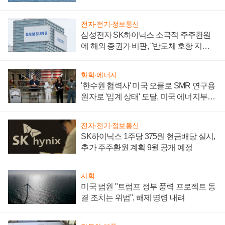
어
전자·전기·정보통신
삼성전자 SK하이닉스 소극적 주주환원
에 해외 증권가 비판, "반도체 호황 지속
성 의문"
화학·에너지
'한수원 협력사' 미국 오클로 SMR 연구용
원자로 '임계 상태' 도달, 미국 에너지부
"중요한 이정표"
전자·전기·정보통신
SK하이닉스 1주당 375원 현금배당 실시,
추가 주주환원 계획 9월 공개 예정
사회
미국 법원 "트럼프 정부 풍력 프로젝트 동
결 조치는 위법", 해제 명령 내려