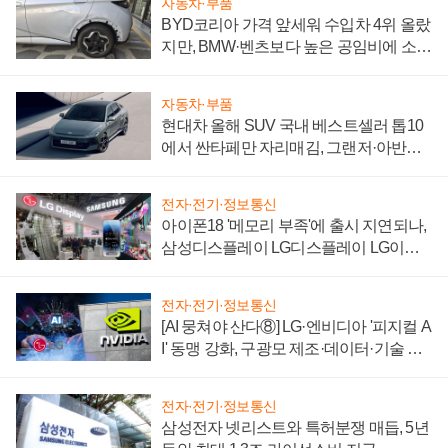
자동차·부품
BYD코리아 가격 앞세워 수입차 4위 올랐
지만, BMW·벤츠보다 높은 공임비에 소비
자 불만 폭발
자동차·부품
현대차 올해 SUV 국내 베스트셀러 톱10
에서 싼타페만 자리매김, 그랜저·아반떼
'세단 쌍끌이'로 내수 방어
전자·전기·정보통신
아이폰18 '메모리 부족'에 출시 지연되나,
삼성디스플레이 LG디스플레이 LG이노
텍 '탈애플' 수익 다각화 속도
전자·전기·정보통신
[AI 뭉쳐야 산다⑧] LG·엔비디아 '피지컬 A
I' 동맹 강화, 구광모 제조·데이터·기술 결
집해 종합 로보틱스 기업으로
전자·전기·정보통신
삼성전자 넷리스트와 특허분쟁 매듭, 5년