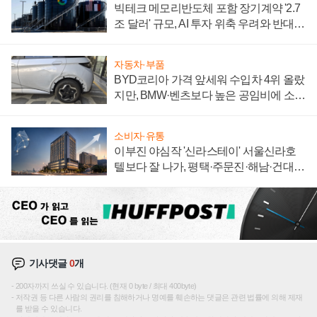
빅테크 메모리반도체 포함 장기계약 '2.7
조 달러' 규모, AI 투자 위축 우려와 반대
신호
자동차·부품
BYD코리아 가격 앞세워 수입차 4위 올랐
지만, BMW·벤츠보다 높은 공임비에 소비
자 불만 폭발
소비자·유통
이부진 야심작 '신라스테이' 서울신라호
텔보다 잘 나가, 평택·주문진·해남·건대로
성장판 더 넓힌다
기사댓글
0
개
200자까지 쓰실 수 있습니다. (현재 0 byte / 최대 400byte)
저작권 등 다른 사람의 권리를 침해하거나 명예를 훼손하는 댓글은 관련 법률에 의해 제재
를 받을 수 있습니다.