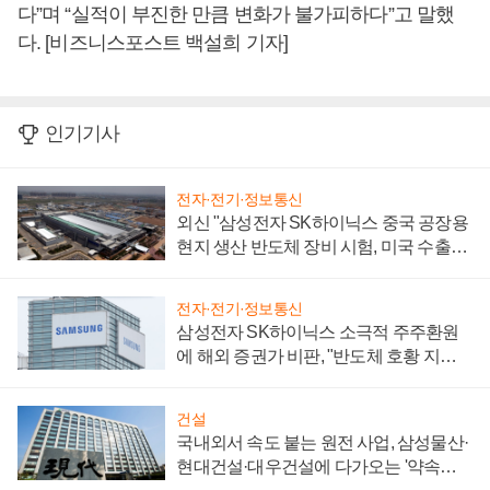
다”며 “실적이 부진한 만큼 변화가 불가피하다”고 말했
다. [비즈니스포스트 백설희 기자]
인기기사
전자·전기·정보통신
외신 "삼성전자 SK하이닉스 중국 공장용
현지 생산 반도체 장비 시험, 미국 수출통
제 대비"
전자·전기·정보통신
삼성전자 SK하이닉스 소극적 주주환원
에 해외 증권가 비판, "반도체 호황 지속
성 의문"
건설
국내외서 속도 붙는 원전 사업, 삼성물산·
현대건설·대우건설에 다가오는 '약속의