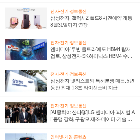
시간'
전자·전기·정보통신
삼성전자, 갤럭시Z 폴드8 사전예약 개통
8월31일까지 연장
전자·전기·정보통신
엔비디아 '루빈 울트라'에도 HBM4 탑재
검토, 삼성전자·SK하이닉스 HBM4 수율
에 주도권 갈린다
전자·전기·정보통신
삼성전자 넷리스트와 특허분쟁 매듭, 5년
동안 최대 1.3조 라이선스비 지급
전자·전기·정보통신
[AI 뭉쳐야 산다⑧] LG·엔비디아 '피지컬 A
I' 동맹 강화, 구광모 제조·데이터·기술 결
집해 종합 로보틱스 기업으로
인터넷·게임·콘텐츠