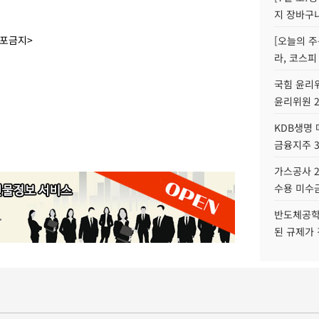
지 장바구
배포금지>
[오늘의 주
라, 코스피
국힘 윤리위
윤리위원 
KDB생명
금융지주 
가스공사 2
수용 미수금
반도체공학
된 규제가 