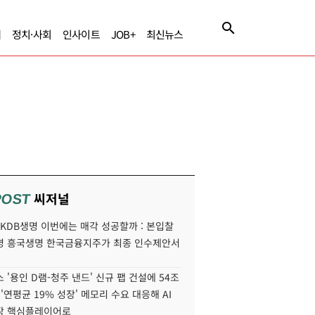
제
정치·사회
인사이트
JOB+
최신뉴스
씨저널
POST
' KDB생명 이번에는 매각 성공할까 : 본입찰
명 흥국생명 한국금융지주가 최종 인수제안서
 '용인 D램-청주 낸드' 신규 팹 건설에 54조
 '연평균 19% 성장' 메모리 수요 대응해 AI
장 핵심플레이어로