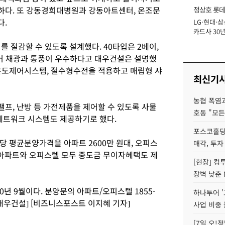
하다. 또 강동경희대병원과 강동아트센터, 온조문
정상호 롯데
다.
LG·현대·삼
장
카드사 30년
에 '초집중' 
절감할 수 있도록 설계했다. 40타입은 2베이,
어 채광과 통풍이 우수하다고 대우건설은 설명했
온도제어시스템, 절수형수전을 적용하고 매립형 샤
최신기
농협 폭염과
프, 난방 등 가전제품을 제어할 수 있도록 사물
호동 "모든
네트워크 시스템도 제공하기로 했다.
포스코홀딩
당 평균분양가격을 아파트 2600만 원대, 오피스
매각, 투자
. 아파트와 오피스텔 모두 중도금 무이자혜택도 제
[현장] 컴
장벽 낮춘 
 9월이다. 분양문의 아파트/오피스텔 1855-
하나투어 '
제공=대우건설] [비즈니스포스트 이지혜 기자]
사업 비중 
[7일 오!