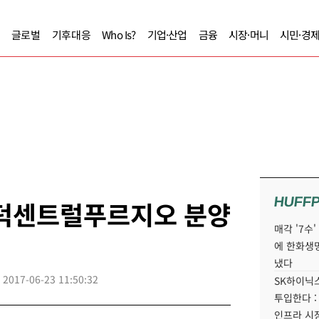
글로벌
기후대응
Who Is?
기업·산업
금융
시장·머니
시민·경
HUFF
고덕센트럴푸르지오 분양
매각 '7수
에 한화생
냈다
2017-06-23 11:50:32
SK하이닉스
투입한다 :
인프라 시