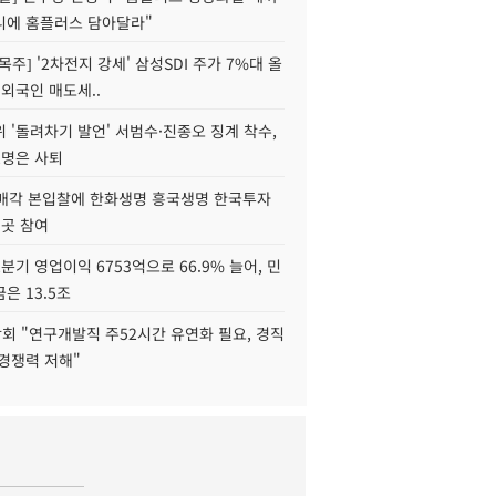
니에 홈플러스 담아달라"
목주] '2차전지 강세' 삼성SDI 주가 7%대 올
 외국인 매도세..
 '돌려차기 발언' 서범수·진종오 징계 착수,
2명은 사퇴
 매각 본입찰에 한화생명 흥국생명 한국투자
3곳 참여
분기 영업이익 6753억으로 66.9% 늘어, 민
은 13.5조
회 "연구개발직 주52시간 유연화 필요, 경직
경쟁력 저해"