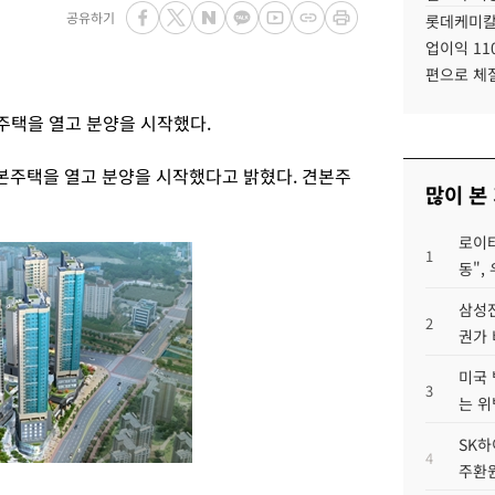
공유하기
롯데케미칼
업이익 11
편으로 체
주택을 열고 분양을 시작했다.
본주택을 열고 분양을 시작했다고 밝혔다. 견본주
많이 본
로이터
1
동",
삼성전
2
권가 
미국 
3
는 위
SK하
4
주환원