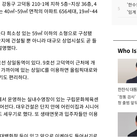
구 고덕동 210-1에 지하 5층~지상 36층, 4
'한수
5
0㎡~59㎡ 면적의 아파트 656세대, 19㎡~44
'임계
다 희소성 있는 59㎡ 이하의 소형으로 구성됐
지에 건설될 뿐 아니라 대규모 상업시설도 곧 들
설명했다.
Who Is
선 상일동역이 있다. 9호선 고덕역이 근처에 개
 가까이에 있는 상일IC를 이용하면 올림픽대로와
기도 편리하다.
한찬식 대
'정통 검사'
서관
에서 운영하는 실내수영장이 있는 구립문화체육센
청 출범 앞
어선다. 대우건설은 단지 안에 어린이집과 시니어
맡아 [2026
도 세우기로 했다. 또 생태연못과 입주자들만 이용
현대백화점 등이 있고 앞으로 이케아도 들어서기로