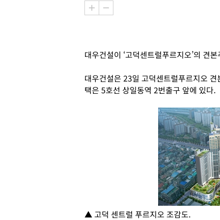
대우건설이 ‘고덕센트럴푸르지오’의 견본
대우건설은 23일 고덕센트럴푸르지오 견
택은 5호선 상일동역 2번출구 앞에 있다.
▲ 고덕 센트럴 푸르지오 조감도.