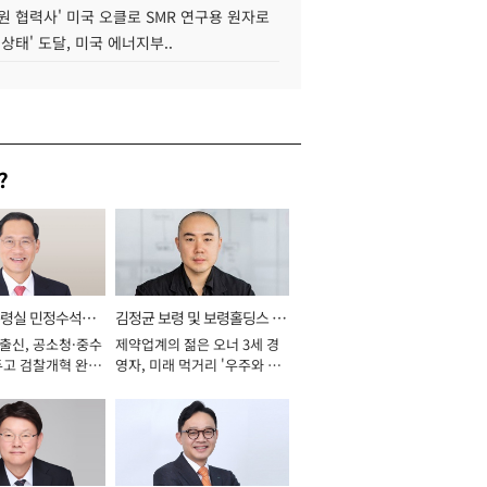
원 협력사' 미국 오클로 SMR 연구용 원자로
 상태' 도달, 미국 에너지부..
?
통령실 민정수석비
김정균 보령 및 보령홀딩스 대
 출신, 공소청·중수
제약업계의 젊은 오너 3세 경
표이사 사장
두고 검찰개혁 완수
영자, 미래 먹거리 '우주와 헬
년]
스케어' 공들여 [2026년]