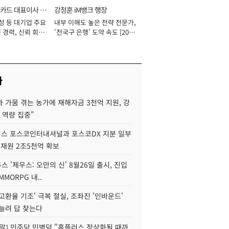
카드 대표이사 사
강정훈 iM뱅크 행장
성 등 대기업 주요
내부 이해도 높은 전략 전문가,
 경력, 신뢰 회복
'전국구 은행' 도약 속도 [2026
[2026년]
년]
사
 가뭄 겪는 농가에 재해자금 3천억 지원, 강
 역량 집중"
스 포스코인터내셔널과 포스코DX 지분 일부
 재원 2조5천억 확보
투스 '제우스: 오만의 신' 8월26일 출시, 진입
MMORPG 내..
고환율 기조' 극복 절실, 조좌진 '인바운드'
늘려 답 찾는다
정말] 민주당 민병덕 "홈플러스 정상화될 때까