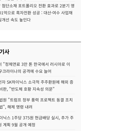
 첨단소재 포트폴리오 전환 효과로 2분기 영
01억으로 흑자전환 성공 : 대산·여수 사업재
질개선 속도 높인다
 기사
 "정제연료 3만 톤 한국에서 러시아로 이
 우크라이나의 공격에 수요 늘어
자 SK하이닉스 소극적 주주환원에 해외 증
비판, "반도체 호황 지속성 의문"
법원 "트럼프 정부 풍력 프로젝트 동결 조치
법", 해제 명령 내려
이닉스 1주당 375원 현금배당 실시, 추가 주
 계획 9월 공개 예정