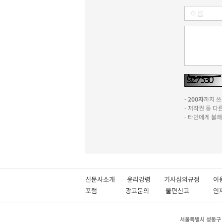
-
200자
까지 쓰실
- 저작권 등 
- 타인에게 불
신문사소개
윤리강령
기사심의규정
이
포럼
광고문의
불편신고
서울특별시 성동구 성