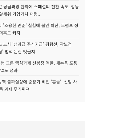
콘 공급과잉 완화에 스페셜티 전환 속도, 정몽
앞세워 기업가치 재평..
 '조용한 연준' 실험에 불안 확산, 트럼프 정
 의혹도 커져
 노사 '성과급 주식지급' 평행선, 곽노정
급' 법적 논란 벗을지..
행 그룹 핵심과제 선봉장 역할, 채수웅 포용
AX도 성과
책 불확실성에 중장기 비전 '흔들', 신임 사
설득 과제 무거워져