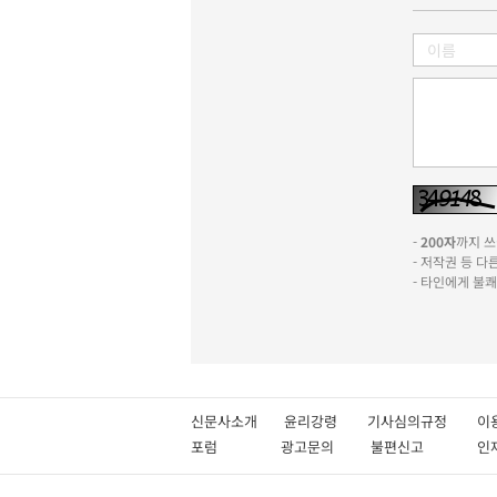
-
200자
까지 쓰실
- 저작권 등 
- 타인에게 불
신문사소개
윤리강령
기사심의규정
이
포럼
광고문의
불편신고