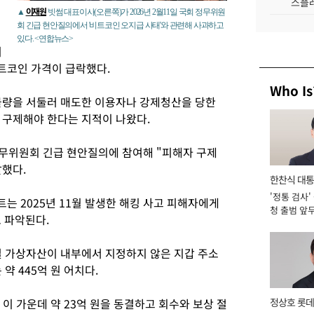
스플레
이재원
▲
빗썸 대표이사(오른쪽)가 2026년 2월11일 국회 정무위원
회 긴급 현안질의에서 '비트코인 오지급 사태'와 관련해 사과하고
있다. <연합뉴스>
지
트코인 가격이 급락했다.
Who Is
물량을 서둘러 매도한 이용자나 강제청산을 당한
 구제해야 한다는 지적이 나왔다.
정무위원회 긴급 현안질의에 참여해 "피해자 구제
말했다.
한찬식 대
'정통 검사'
서관
는 2025년 11월 발생한 해킹 사고 피해자에게
청 출범 앞
로 파악된다.
맡아 [2026
열 가상자산이 내부에서 지정하지 않은 지갑 주소
약 445억 원 어치다.
 이 가운데 약 23억 원을 동결하고 회수와 보상 절
정상호 롯데