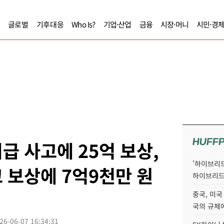
글로벌
기후대응
Who Is?
기업·산업
금융
시장·머니
시민·경
HUFF
급 사고에 25억 보상,
'하이브리드
 보상에 7억9천만 원
하이브리드
중국, 미국
국의 규제에
26-06-07 16:34:31