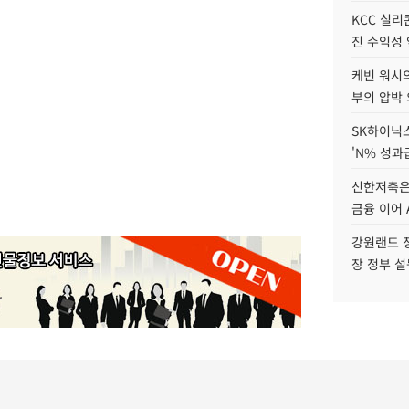
KCC 실리
진 수익성 
케빈 워시의
부의 압박
SK하이닉스
'N% 성과
신한저축은
금융 이어 
강원랜드 정
장 정부 