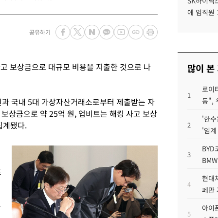
SK하이닉스
에 임직원 
공유하기
고 보상금으로 대규모 비용을 지출한 것으로 나
많이 본
로이터
1
원과 국내 5대 가상자산거래소로부터 제출받는 자
동",
보상금으로 약 25억 원, 업비트는 해킹 사고 보상
'한수
집계됐다.
2
'임계
정
BYD
3
BMW
트
현대차
4
페만 
만
아이폰
5