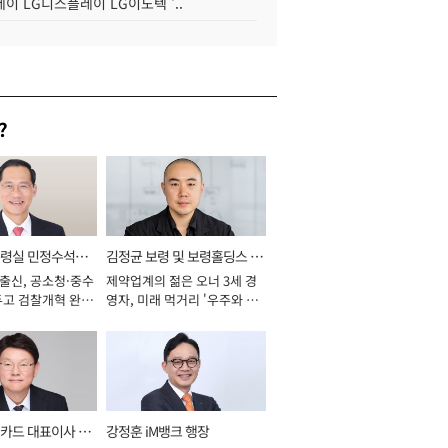
이 LG디스플레이 LG이노텍 '..
?
통령실 민정수석비
김정균 보령 및 보령홀딩스 대
 출신, 공소청·중수
제약업계의 젊은 오너 3세 경
표이사 사장
두고 검찰개혁 완수
영자, 미래 먹거리 '우주와 헬
년]
스케어' 공들여 [2026년]
카드 대표이사 사
강정훈 iM뱅크 행장