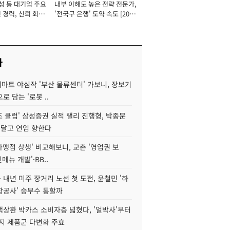
성 등 대기업 주요
내부 이해도 높은 전략 전문가,
 경력, 신뢰 회복
'전국구 은행' 도약 속도 [2026
[2026년]
년]
사
데마트 야심작 '부산 물류센터' 가보니, 장보기
로 담는 '로봇 ..
조 클럽' 삼성증권 실적 랠리 진행형, 박종문
 달고 연임 향한다
가맹점 상생' 비교해보니, 교촌 '영업권 보
신메뉴 개발'·BB..
내년 미주 장거리 노선 첫 도전, 윤철민 '하
항공사' 승부수 통할까
백상환 박카스 소비자층 넓혔다, '얼박사'부터
지 제품군 다변화 주효