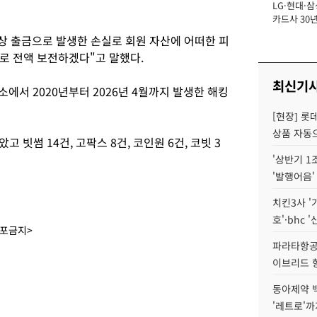
LG·현대·삼
장
카드사 30년
에 '초집중' 
상 출금으로 발생한 손실로 회원 자산에 어떠한 피
로 전액 보전하겠다"고 말했다.
최신기
소에서 2020년부터 2026년 4월까지 발생한 해킹
[현장] 롯
상품 자동으
 빗썸 14건, 고팍스 8건, 코인원 6건, 코빗 3
'상반기 1
'발행어음'
치킨3사 '
호'·bhc '
배포금지>
파라타항공 
이브리드 
동아제약 
'레트로'까