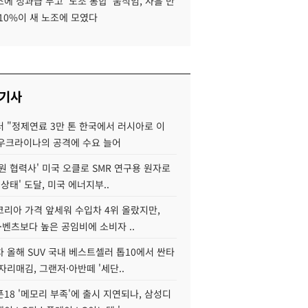
에 성과급 두고 '노조 통합' 움직임, 사흘 만
10%이 새 노조에 모였다
 기사
 "정제연료 3만 톤 한국에서 러시아로 이
 우크라이나의 공격에 수요 늘어
원 협력사' 미국 오클로 SMR 연구용 원자로
 상태' 도달, 미국 에너지부..
코리아 가격 앞세워 수입차 4위 올랐지만,
·벤츠보다 높은 공임비에 소비자 ..
 올해 SUV 국내 베스트셀러 톱10에서 싼타
자리매김, 그랜저·아반떼 '세단..
18 '메모리 부족'에 출시 지연되나, 삼성디