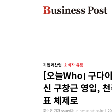
기업과산업
소비자·유통
[오늘Who] 구다
신 구창근 영입, 
표 체제로
조수연 기자 ssue@businesspost.co.kr
20