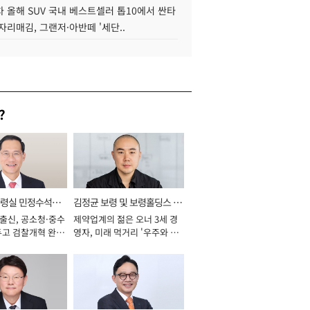
 올해 SUV 국내 베스트셀러 톱10에서 싼타
자리매김, 그랜저·아반떼 '세단..
?
통령실 민정수석비
김정균 보령 및 보령홀딩스 대
 출신, 공소청·중수
제약업계의 젊은 오너 3세 경
표이사 사장
두고 검찰개혁 완수
영자, 미래 먹거리 '우주와 헬
년]
스케어' 공들여 [2026년]