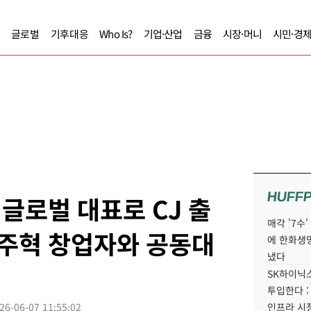
글로벌
기후대응
Who Is?
기업·산업
금융
시장·머니
시민·경
HUFF
이글로벌 대표로 CJ 출
매각 '7수
천주혁 창업자와 공동대
에 한화생
냈다
SK하이닉스
투입한다 :
26-06-07 11:55:02
인프라 시