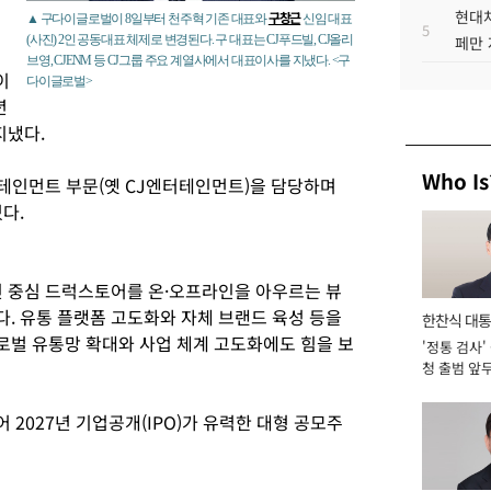
현대차
구창근
▲ 구다이글로벌이 8일부터 천주혁 기존 대표와
신임 대표
5
(사진) 2인 공동대표 체제로 변경된다. 구 대표는 CJ푸드빌, CJ올리
페만 
브영, CJENM 등 CJ그룹 주요 계열사에서 대표이사를 지냈다. <구
이
다이글로벌>
년
지냈다.
Who Is
터테인먼트 부문(옛 CJ엔터테인먼트)을 담당하며
다.
인 중심 드럭스토어를 온·오프라인을 아우르는 뷰
. 유통 플랫폼 고도화와 자체 브랜드 육성 등을
한찬식 대
벌 유통망 확대와 사업 체계 고도화에도 힘을 보
'정통 검사'
서관
청 출범 앞
맡아 [2026
2027년 기업공개(IPO)가 유력한 대형 공모주