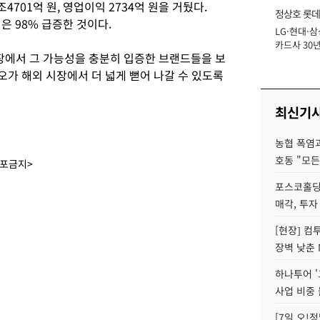
4701억 원, 영업이익 2734억 원을 거뒀다.
정상호 롯데
익은 98% 급증한 것이다.
LG·현대·삼
장
카드사 30년
장에서 그 가능성을 충분히 입증한 브랜드들을 보
에 '초집중' 
오가 해외 시장에서 더 넓게 뻗어 나갈 수 있도록
최신기
농협 폭염과
호동 "모든
배포금지>
포스코홀딩
매각, 투자
[현장] 컴
장벽 낮춘 
하나투어 '
사업 비중 
[7일 오!