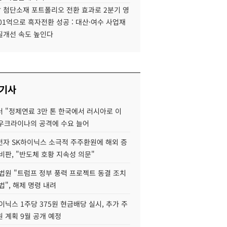
 첨단소재 포트폴리오 전환 효과로 2분기 영
01억으로 흑자전환 성공 : 대산·여수 사업재
질개선 속도 높인다
 기사
 "정제연료 3만 톤 한국에서 러시아로 이
 우크라이나의 공격에 수요 늘어
자 SK하이닉스 소극적 주주환원에 해외 증
비판, "반도체 호황 지속성 의문"
법원 "트럼프 정부 풍력 프로젝트 동결 조치
법", 해제 명령 내려
이닉스 1주당 375원 현금배당 실시, 추가 주
 계획 9월 공개 예정