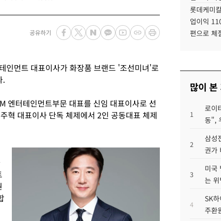
롯데케미칼
업이익 11
공유하기
편으로 체
터테인먼트 대표이사가 화장품 브랜드 '조선미녀'로
.
많이 본
NM 엔터테인먼트부문 대표를 신임 대표이사로 선
로이터
천주혁 대표이사 단독 체제에서 2인 공동대표 체제
1
동",
삼성전
2
권가 
과
미국 
트
3
는 위
권
합
SK하
4
주환원