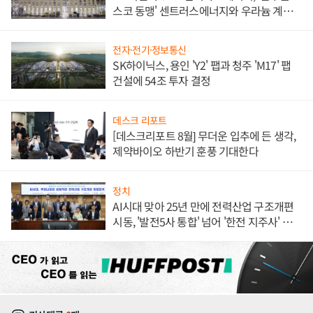
스코 동맹' 센트러스에너지와 우라늄 계약
체결
전자·전기·정보통신
SK하이닉스, 용인 'Y2' 팹과 청주 'M17' 팹
건설에 54조 투자 결정
데스크 리포트
[데스크리포트 8월] 무더운 입추에 든 생각,
제약바이오 하반기 훈풍 기대한다
정치
AI시대 맞아 25년 만에 전력산업 구조개편
시동, '발전5사 통합' 넘어 '한전 지주사' 재편
론도