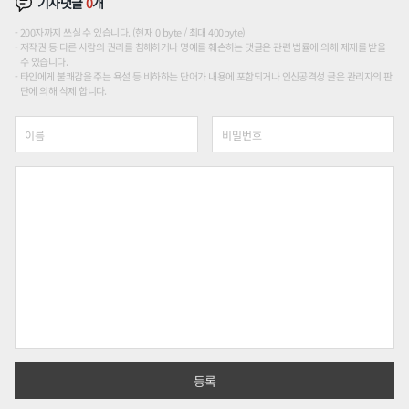
기사댓글
0
개
200자까지 쓰실 수 있습니다. (현재 0 byte / 최대 400byte)
저작권 등 다른 사람의 권리를 침해하거나 명예를 훼손하는 댓글은 관련 법률에 의해 제재를 받을
수 있습니다.
타인에게 불쾌감을 주는 욕설 등 비하하는 단어가 내용에 포함되거나 인신공격성 글은 관리자의 판
단에 의해 삭제 합니다.