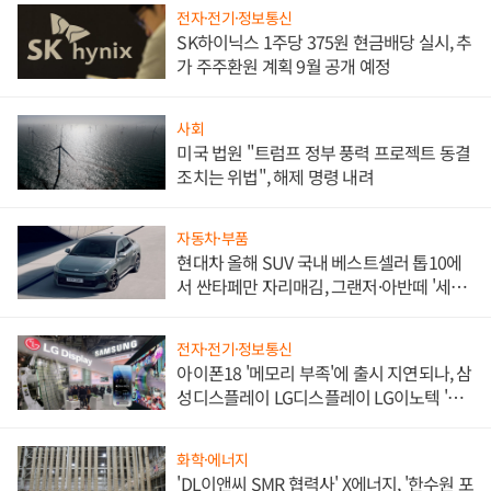
전자·전기·정보통신
SK하이닉스 1주당 375원 현금배당 실시, 추
가 주주환원 계획 9월 공개 예정
사회
미국 법원 "트럼프 정부 풍력 프로젝트 동결
조치는 위법", 해제 명령 내려
자동차·부품
현대차 올해 SUV 국내 베스트셀러 톱10에
서 싼타페만 자리매김, 그랜저·아반떼 '세단
쌍끌이'로 내수 방어
전자·전기·정보통신
아이폰18 '메모리 부족'에 출시 지연되나, 삼
성디스플레이 LG디스플레이 LG이노텍 '탈
애플' 수익 다각화 속도
화학·에너지
'DL이앤씨 SMR 협력사' X에너지, '한수원 포