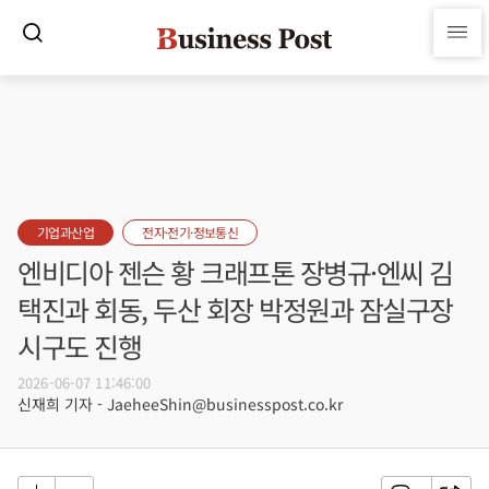
기업과산업
전자·전기·정보통신
엔비디아 젠슨 황 크래프톤 장병규·엔씨 김
택진과 회동, 두산 회장 박정원과 잠실구장
시구도 진행
2026-06-07 11:46:00
신재희 기자 - JaeheeShin@businesspost.co.kr