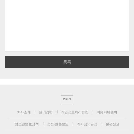
PC버전
회사소개
윤리강령
개인정보처리방침
이용자위원회
청소년보호정책
정정·반론보도
기사심의규정
불편신고