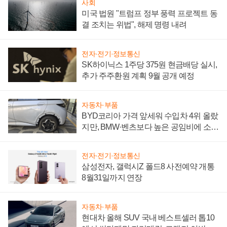
사회
미국 법원 "트럼프 정부 풍력 프로젝트 동
결 조치는 위법", 해제 명령 내려
전자·전기·정보통신
SK하이닉스 1주당 375원 현금배당 실시,
추가 주주환원 계획 9월 공개 예정
자동차·부품
BYD코리아 가격 앞세워 수입차 4위 올랐
지만, BMW·벤츠보다 높은 공임비에 소비
자 불만 폭발
전자·전기·정보통신
삼성전자, 갤럭시Z 폴드8 사전예약 개통
8월31일까지 연장
자동차·부품
현대차 올해 SUV 국내 베스트셀러 톱10