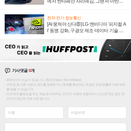
에서 싼타페만 자리매김, 그랜저·아반떼
'세단 쌍끌이'로 내수 방어
전자·전기·정보통신
[AI 뭉쳐야 산다⑧] LG·엔비디아 '피지컬 A
I' 동맹 강화, 구광모 제조·데이터·기술 결
집해 종합 로보틱스 기업으로
기사댓글
0
개
200자까지 쓰실 수 있습니다. (현재 0 byte / 최대 400byte)
저작권 등 다른 사람의 권리를 침해하거나 명예를 훼손하는 댓글은 관련 법률에 의해 제재
를 받을 수 있습니다.
타인에게 불쾌감을 주는 욕설 등 비하하는 단어가 내용에 포함되거나 인신공격성 글은 관
리자의 판단에 의해 삭제 합니다.