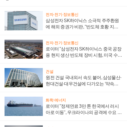
전자·전기·정보통신
삼성전자 SK하이닉스 소극적 주주환원
에 해외 증권가 비판, "반도체 호황 지속
성 의문"
전자·전기·정보통신
로이터 "삼성전자 SK하이닉스 중국 공장
용 현지 생산 반도체 장비 시험, 미국 수출
통제 대비"
건설
원전 건설 국내외서 속도 붙어, 삼성물산·
현대건설·대우건설에 다가오는 '약속의
시간'
화학·에너지
로이터 "정제연료 3만 톤 한국에서 러시
아로 이동", 우크라이나의 공격에 수요 늘
어