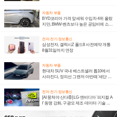
자동차·부품
BYD코리아 가격 앞세워 수입차 4위 올랐
지만, BMW·벤츠보다 높은 공임비에 소비
자 불만 폭발
전자·전기·정보통신
삼성전자, 갤럭시Z 폴드8 사전예약 개통
8월31일까지 연장
자동차·부품
현대차 SUV 국내 베스트셀러 톱10에서
사라진다, 정의선 그랜저·아반떼 '세단 쌍
끌이'로 내수 방어
전자·전기·정보통신
[AI 뭉쳐야 산다⑧] LG·엔비디아 '피지컬 A
I' 동맹 강화, 구광모 제조·데이터·기술 결
집해 종합 로보틱스 기업으로