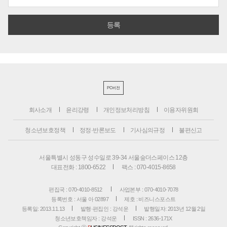
PC버전
회사소개
윤리강령
개인정보처리방침
이용자위원회
청소년보호정책
정정·반론보도
기사심의규정
불편신고
서울특별시 성동구 성수일로 39-34 서울숲더스페이스 12층
대표전화 : 1800-6522
팩스 : 070-4015-8658
편집국 : 070-4010-8512
사업본부 : 070-4010-7078
등록번호 : 서울 아 02897
제호 : 비즈니스포스트
등록일: 2013.11.13
발행·편집인 : 강석운
발행일자: 2013년 12월 2일
청소년보호책임자 : 강석운
ISSN : 2636-171X