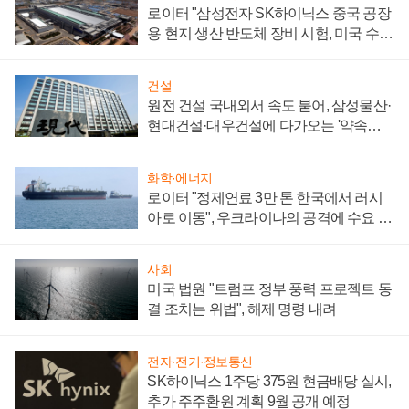
로이터 "삼성전자 SK하이닉스 중국 공장
용 현지 생산 반도체 장비 시험, 미국 수출
통제 대비"
건설
원전 건설 국내외서 속도 붙어, 삼성물산·
현대건설·대우건설에 다가오는 '약속의
시간'
화학·에너지
로이터 "정제연료 3만 톤 한국에서 러시
아로 이동", 우크라이나의 공격에 수요 늘
어
사회
미국 법원 "트럼프 정부 풍력 프로젝트 동
결 조치는 위법", 해제 명령 내려
전자·전기·정보통신
SK하이닉스 1주당 375원 현금배당 실시,
추가 주주환원 계획 9월 공개 예정