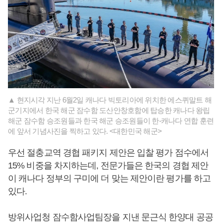
▲ 현지시각 지난 6월2일 캐나다 빅토리아에 위치한 에스퀴말트 해
군기지에서 한국 해군 잠수함 도산안창호함에 탑승한 캐나다 왕립
해군 잠수함 승조원들과 한국 해군 승조원들이 한-캐나다 연합 훈련
에 앞서 기념사진을 찍하고 있다. <대한민국 해군>
우선 절충교역 경협 패키지 제안은 입찰 평가 점수에서
15% 비중을 차지하는데, 전문가들은 한국의 경협 제안
이 캐나다 정부의 구미에 더 맞는 제안이란 평가를 하고
있다.
방위사업청 잠수함사업팀장을 지낸 문근식 한양대 공공