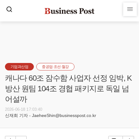
기업과산업
중공업·조선·철강
캐나다 60조 잠수함 사업자 선정 임박, K
방산 원팀 104조 경협 패키지로 독일 넘
어설까
2026-06-18 17:03:40
신재희 기자 - JaeheeShin@businesspost.co.kr