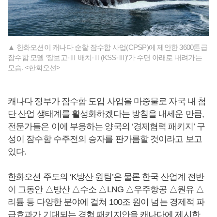
▲ 한화오션이 캐나다 순찰 잠수함 사업(CPSP)에 제안한 3600톤급
잠수함 모델 ‘장보고-Ⅲ 배치-Ⅱ(KSS-Ⅲ)’가 수면 아래로 내려가는
모습. <한화오션>
캐나다 정부가 잠수함 도입 사업을 마중물로 자국 내 첨
단 산업 생태계를 활성화하겠다는 방침을 내세운 만큼,
전문가들은 이에 부응하는 양국의 ‘경제협력 패키지’ 구
성이 잠수함 수주전의 승자를 판가름할 것이라고 보고
있다.
한화오션 주도의 ‘K방산 원팀’은 물론 한국 산업계 전반
이 그동안 △방산 △수소 △LNG △우주항공 △원유 △
리튬 등 다양한 분야에 걸쳐 100조 원이 넘는 경제적 파
급효과가 기대되는 경협 패키지안을 캐나다에 제시한