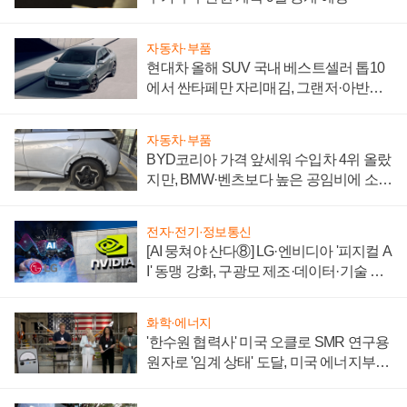
자동차·부품
현대차 올해 SUV 국내 베스트셀러 톱10
에서 싼타페만 자리매김, 그랜저·아반떼
'세단 쌍끌이'로 내수 방어
자동차·부품
BYD코리아 가격 앞세워 수입차 4위 올랐
지만, BMW·벤츠보다 높은 공임비에 소비
자 불만 폭발
전자·전기·정보통신
[AI 뭉쳐야 산다⑧] LG·엔비디아 '피지컬 A
I' 동맹 강화, 구광모 제조·데이터·기술 결
집해 종합 로보틱스 기업으로
화학·에너지
'한수원 협력사' 미국 오클로 SMR 연구용
원자로 '임계 상태' 도달, 미국 에너지부
"중요한 이정표"