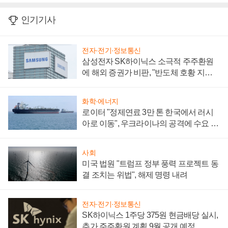
인기기사
전자·전기·정보통신
삼성전자 SK하이닉스 소극적 주주환원
에 해외 증권가 비판, "반도체 호황 지속
성 의문"
화학·에너지
로이터 "정제연료 3만 톤 한국에서 러시
아로 이동", 우크라이나의 공격에 수요 늘
어
사회
미국 법원 "트럼프 정부 풍력 프로젝트 동
결 조치는 위법", 해제 명령 내려
전자·전기·정보통신
SK하이닉스 1주당 375원 현금배당 실시,
추가 주주환원 계획 9월 공개 예정