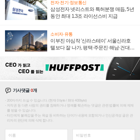
전자·전기·정보통신
삼성전자 넷리스트와 특허분쟁 매듭, 5년
동안 최대 1.3조 라이선스비 지급
소비자·유통
이부진 야심작 '신라스테이' 서울신라호
텔보다 잘 나가, 평택·주문진·해남·건대로
성장판 더 넓힌다
기사댓글
0
개
200자까지 쓰실 수 있습니다. (현재 0 byte / 최대 400byte)
저작권 등 다른 사람의 권리를 침해하거나 명예를 훼손하는 댓글은 관련 법률에 의해 제재
를 받을 수 있습니다.
타인에게 불쾌감을 주는 욕설 등 비하하는 단어가 내용에 포함되거나 인신공격성 글은 관
리자의 판단에 의해 삭제 합니다.