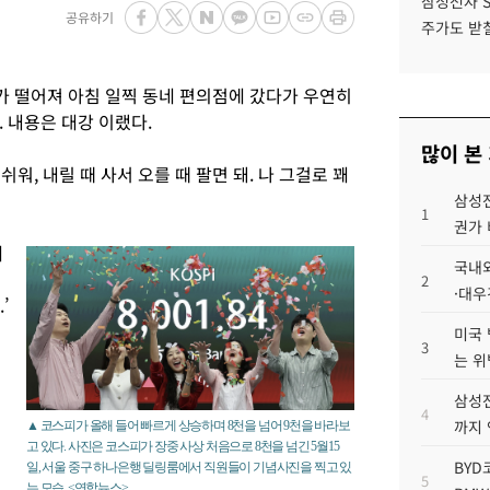
삼성전자 
공유하기
주가도 받칠
가 떨어져 아침 일찍 동네 편의점에 갔다가 우연히
 내용은 대강 이랬다.
많이 본
 쉬워, 내릴 때 사서 오를 때 팔면 돼. 나 그걸로 꽤
삼성전
1
권가 
게
국내외
2
·대우
’
미국 
3
는 위
투
삼성전
4
까지
▲ 코스피가 올해 들어 빠르게 상승하며 8천을 넘어 9천을 바라보
고 있다. 사진은 코스피가 장중 사상 처음으로 8천을 넘긴 5월15
BYD
일, 서울 중구 하나은행 딜링룸에서 직원들이 기념사진을 찍고 있
5
는 모습. <연합뉴스>