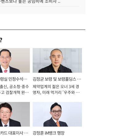
·벤츠보다 높은 공임비에 소비자 ..
?
통령실 민정수석비
김정균 보령 및 보령홀딩스 대
 출신, 공소청·중수
제약업계의 젊은 오너 3세 경
표이사 사장
두고 검찰개혁 완수
영자, 미래 먹거리 '우주와 헬
년]
스케어' 공들여 [2026년]
카드 대표이사 사
강정훈 iM뱅크 행장