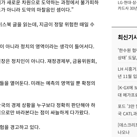
제가 새로운 차원으로 도약하는 과정에서 불가피하
LG·현대·삼
장
카드사 30년
조가 아니라 도약의 마찰음인 셈이다.”
에 '초집중' 
이스북 글을 읽는데, 지금이 정말 위험한 때일 수
최신기
이 아니라 정치의 영역이라는 생각이 들어서다.
'한수원 협
상태' 도달,
실장은 정치인이 아니다. 재정경제부, 금융위원회,
LH 시흥거
년 11월 
들을 열어둔다. 미래는 예측의 영역일 뿐 확정의
[K-GX에
대 메가프
한국의 경제 상황을 누구보다 정확히 판단해야 하
포드 '3만
적으로만 바라본다는 점이 싸늘하게 다가왔다.
국 CATL과
[데스크리포
험을 경고하고 있다.
나오나