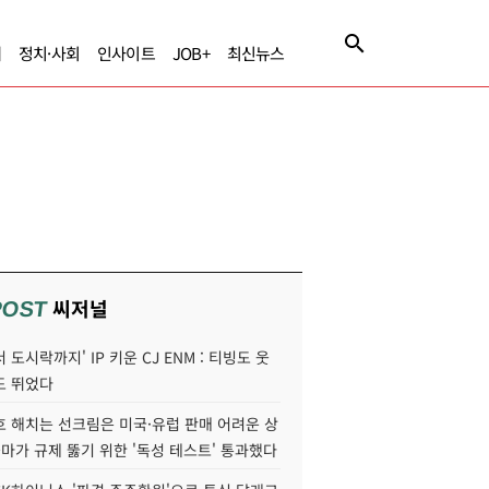
제
정치·사회
인사이트
JOB+
최신뉴스
씨저널
POST
 도시락까지' IP 키운 CJ ENM : 티빙도 웃
도 뛰었다
호 해치는 선크림은 미국·유럽 판매 어려운 상
콜마가 규제 뚫기 위한 '독성 테스트' 통과했다