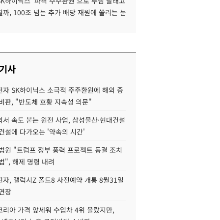
SK하이닉스 '파격 주주환원'으로 투심 달래고
까, 100조 넘는 추가 배당 재원에 쏠리는 눈
 기사
자 SK하이닉스 소극적 주주환원에 해외 증
비판, "반도체 호황 지속성 의문"
서 속도 붙는 원전 사업, 삼성물산·현대건설
건설에 다가오는 '약속의 시간'
법원 "트럼프 정부 풍력 프로젝트 동결 조치
법", 해제 명령 내려
자, 갤럭시Z 폴드8 사전예약 개통 8월31일
 연장
코리아 가격 앞세워 수입차 4위 올랐지만,