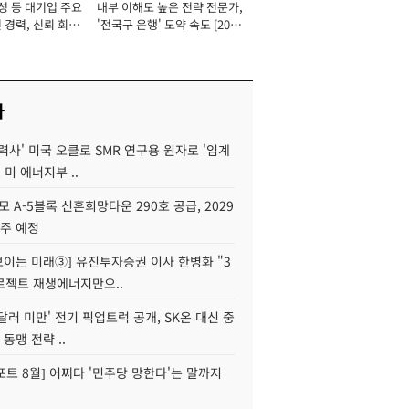
성 등 대기업 주요
내부 이해도 높은 전략 전문가,
 경력, 신뢰 회복
'전국구 은행' 도약 속도 [2026
[2026년]
년]
사
력사' 미국 오클로 SMR 연구용 원자로 '임계
 미 에너지부 ..
모 A-5블록 신혼희망타운 290호 공급, 2029
입주 예정
 보이는 미래③] 유진투자증권 이사 한병화 "3
로젝트 재생에너지만으..
 달러 미만' 전기 픽업트럭 공개, SK온 대신 중
 동맹 전략 ..
트 8월] 어쩌다 '민주당 망한다'는 말까지