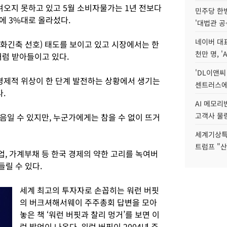
려오지 못하고 있고 5월 소비자물가는 1년 전보다
민주당 한
 만에 3%대로 올라섰다.
'대법관 공
네이버 대표
화긴축 선호) 태도를 보이고 있고 시장에서는 한
천만 명, 'A
럼 받아들이고 있다.
'DL이앤씨
 경제적 위상이 한 단계 발전하는 상황에서 생기는
센트러스에
.
AI 메모
고객사 물량
음일 수 있지만, 누군가에게는 참을 수 없이 뜨거
세계기상특
트럼프 "산
, 가계부채 등 한국 경제의 약한 고리를 녹여버
들릴 수 있다.
세계 최고의 투자자로 손꼽히는 워런 버핏
의 버크셔해서웨이 주주총회 답변을 모아
놓은 책 ‘워런 버핏과 찰리 멍거’를 보면 이
런 발언이 나온다. 워런 버핏이 2004년 주