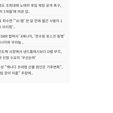
병도 조희대에 노태악 후임 제청 공개 촉구,
석 5개월'에 여권 압..
 최수연 "'AI 탭' 한 달 만에 월간 사용자 1
I 브리핑'..
 SMR 협력사' X에너지, '한수원 포스코 동맹'
너지와 우라늄 ..
리반도체 시장에서 낸드플래시보다 D램 부각,
 선점 수요의 '우선순위'
성 "캐나다 초대형 산불 원인은 기후변화",
림 관리 미흡" 주장에..