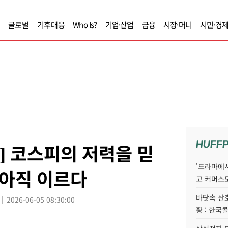
글로벌
기후대응
Who Is?
기업·산업
금융
시장·머니
시민·경
HUFF
] 코스피의 저력을 믿
'드라마에서
 아직 이르다
고 커머스
바닷속 산
2026-06-05 08:30:00
황 : 한국