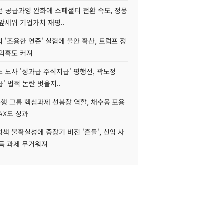
콘 공급과잉 완화에 스페셜티 전환 속도, 정몽
앞세워 기업가치 재평..
 '조용한 연준' 실험에 불안 확산, 트럼프 정
 의혹도 커져
 노사 '성과급 주식지급' 평행선, 곽노정
급' 법적 논란 벗을지..
행 그룹 핵심과제 선봉장 역할, 채수웅 포용
AX도 성과
책 불확실성에 중장기 비전 '흔들', 신임 사
설득 과제 무거워져