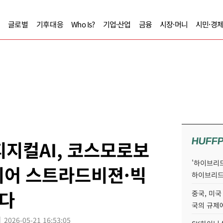
글로벌
기후대응
Who Is?
기업·산업
금융
시장·머니
시민·경
HUFF
피지컬AI, 코스모로보
'하이브리드
이어 스트라드비젼·빅
하이브리드
다
중국, 미국
국의 규제에
2026-05-21 16:53:05