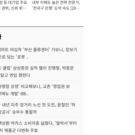
성 등 대기업 주요
내부 이해도 높은 전략 전문가,
 경력, 신뢰 회복
'전국구 은행' 도약 속도 [2026
[2026년]
년]
사
데마트 야심작 '부산 물류센터' 가보니, 장보기
로 담는 '로봇 ..
조 클럽' 삼성증권 실적 랠리 진행형, 박종문
 달고 연임 향한다
가맹점 상생' 비교해보니, 교촌 '영업권 보
신메뉴 개발'·BB..
내년 미주 장거리 노선 첫 도전, 윤철민 '하
항공사' 승부수 통할까
백상환 박카스 소비자층 넓혔다, '얼박사'부터
지 제품군 다변화 주효