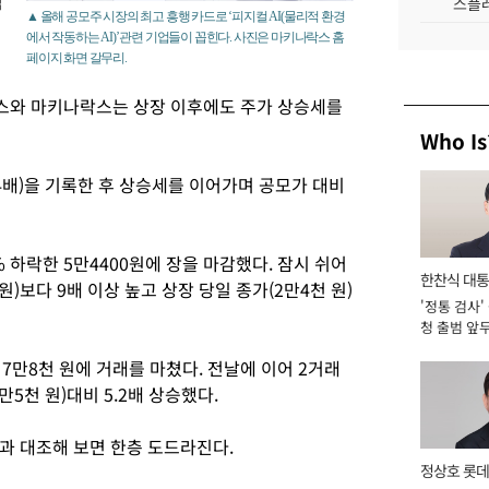
빅
스플레
▲ 올해 공모주 시장의 최고 흥행 카드로 ‘피지컬 AI(물리적 환경
에서 작동하는 AI)’ 관련 기업들이 꼽힌다. 사진은 마키나락스 홈
페이지 화면 갈무리.
스와 마키나락스는 상장 이후에도 주가 상승세를
Who Is
4배)을 기록한 후 상승세를 이어가며 공모가 대비
 하락한 5만4400원에 장을 마감했다. 잠시 쉬어
한찬식 대
)보다 9배 이상 높고 상장 당일 종가(2만4천 원)
'정통 검사'
서관
청 출범 앞
맡아 [2026
7만8천 원에 거래를 마쳤다. 전날에 이어 2거래
5천 원)대비 5.2배 상승했다.
과 대조해 보면 한층 도드라진다.
정상호 롯데