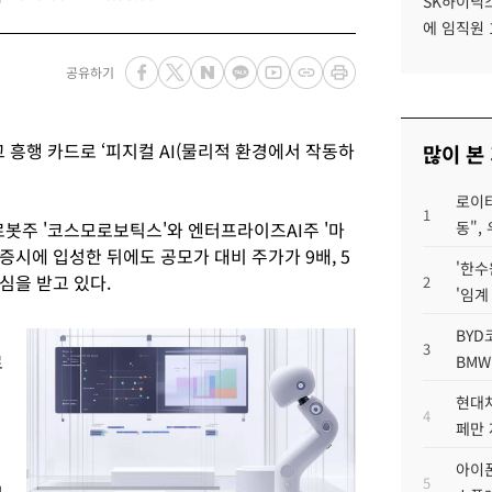
SK하이닉스
에 임직원 
공유하기
 흥행 카드로 ‘피지컬 AI(물리적 환경에서 작동하
많이 본
로이터
1
로봇주 '코스모로보틱스'와 엔터프라이즈AI주 '마
동",
시에 입성한 뒤에도 공모가 대비 주가가 9배, 5
'한수
심을 받고 있다.
2
'임계
BYD
3
로
BMW
현대차
4
페만 
아이폰
5