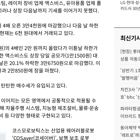
팀, 레이저 장비 업체 액스비스, 유아용품 업체 폴
LG·현대·삼
장
카드사 30년
 그러나 상장 다음날까지 기세를 이어가지 못했다.
에 '초집중' 
비 4배 오른 3만4천원에 마감했으나 다음 날 하한
 현재는 6천 원대에서 거래되고 있다.
최신기
 원)의 4배인 2만 원까지 올랐다가 이튿날 하한가
[현장] 롯
장한 액스비스도 상장 당일 공모가(1만1500원) 대
상품 자동으
은 20.1% 하락한 3만6750원으로 마감했다. 이
과 2만850원에 장을 마쳤다.
'상반기 1
'발행어음'
 탄탄한 매수세가 유입되고 있다.
치킨3사 '
호'·bhc '
로 이어지는 모든 영역에서 공통적으로 적용될 수
해 자율주행 시스템, 지능형 제조설비, 물류·운송
파라타항공 
비 등 다양한 형태로 구현되고 있다.
이브리드 
동아제약 
코스모로보틱스는 산업용 웨어러블로봇
'레트로'까
‘COSaver(코세이버)’, 보행 보조 로봇