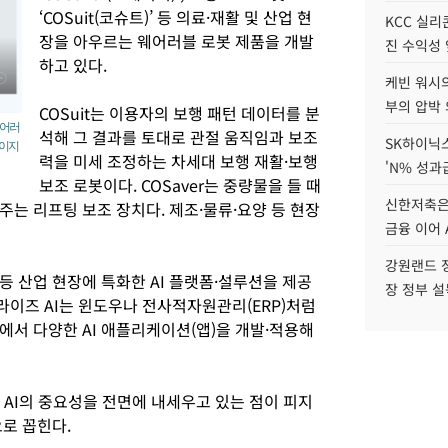
‘COSuit(코슈트)’ 등 의료·재활 및 산업 현
KCC 실리
장을 아우르는 웨어러블 로봇 제품을 개발
진 수익성 
하고 있다.
케빈 워시의
부의 압박
COSuit는 이용자의 보행 패턴 데이터를 분
웨어러
석해 그 결과를 토대로 관절 움직임과 보조
SK하이닉스
페이지
력을 미세 조정하는 차세대 보행 재활·보행
'N% 성과
보조 로봇이다. COSaver는 중량물을 들 때
신한저축은
는 리프팅 보조 장치다. 제조·물류·요양 등 현장
금융 이어 
강원랜드 정
 산업 현장에 특화한 AI 플랫폼·설루션을 제공
장 정부 
라이즈 AI는 윈도우나 전사적자원관리(ERP)처럼
에서 다양한 AI 애플리케이션(앱)을 개발·적용해
컬 AI의 중요성을 전면에 내세우고 있는 점이 피지
으로 꼽힌다.