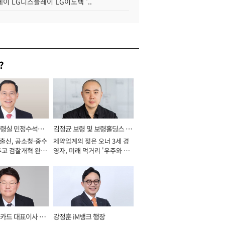
이 LG디스플레이 LG이노텍 '..
?
통령실 민정수석비
김정균 보령 및 보령홀딩스 대
 출신, 공소청·중수
제약업계의 젊은 오너 3세 경
표이사 사장
두고 검찰개혁 완수
영자, 미래 먹거리 '우주와 헬
년]
스케어' 공들여 [2026년]
카드 대표이사 사
강정훈 iM뱅크 행장