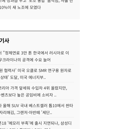
에 성과급 두고 '노조 통합' 움직임, 사흘 만
10%이 새 노조에 모였다
 기사
 "정제연료 3만 톤 한국에서 러시아로 이
 우크라이나의 공격에 수요 늘어
원 협력사' 미국 오클로 SMR 연구용 원자로
 상태' 도달, 미국 에너지부..
코리아 가격 앞세워 수입차 4위 올랐지만,
·벤츠보다 높은 공임비에 소비자 ..
 올해 SUV 국내 베스트셀러 톱10에서 싼타
자리매김, 그랜저·아반떼 '세단..
18 '메모리 부족'에 출시 지연되나, 삼성디