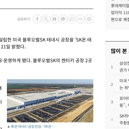
롯데케미칼
업이익 11
공유하기
편으로 체
설립한 미국 블루오벌SK 테네시 공장을 ‘SK온 테
21일 밝혔다.
많이 본
유·운영하게 됐다. 블루오벌SK의 켄터키 공장 2곳
삼성전
1
권가 
미국 
2
재
는 위
로이터
이
3
동",
SK하
4
주환원
▲ SK온 테네시 공장 전경. < SK온 >