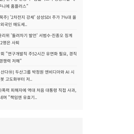
구니에 홈플러스"
목주] '2차전지 강세' 삼성SDI 주가 7%대 올
 외국인 매도세..
윤리위 '돌려차기 발언' 서범수·진종오 징계
 2명은 사퇴
회 "연구개발직 주52시간 유연화 필요, 경직
경쟁력 저해"
야 산다⑩] 두산그룹 박정원 엔비디아와 AI 시
로봇 고도화부터 저..
가폭력 피해자에 역대 처음 대통령 직접 사과,
네며 "책임엔 유효기..