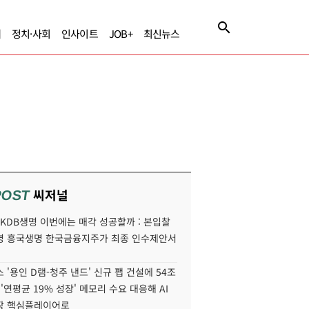
제
정치·사회
인사이트
JOB+
최신뉴스
씨저널
POST
' KDB생명 이번에는 매각 성공할까 : 본입찰
명 흥국생명 한국금융지주가 최종 인수제안서
 '용인 D램-청주 낸드' 신규 팹 건설에 54조
 '연평균 19% 성장' 메모리 수요 대응해 AI
장 핵심플레이어로