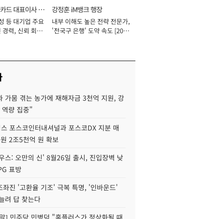
카드 대표이사 사
강정훈 iM뱅크 행장
성 등 대기업 주요
내부 이해도 높은 전략 전문가,
 경력, 신뢰 회복
'전국구 은행' 도약 속도 [2026
[2026년]
년]
사
 가뭄 겪는 농가에 재해자금 3천억 지원, 강
 역량 집중"
스 포스코인터내셔널과 포스코DX 지분 매
재원 2조5천억 원 확보
우스: 오만의 신' 8월26일 출시, 진입장벽 낮
PG 표방
좌진 '고환율 기조' 극복 특명, '인바운드'
늘려 답 찾는다
정말] 민주당 민병덕 "홈플러스가 정상화될 때