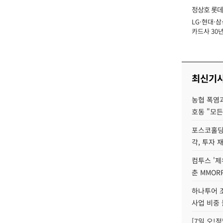
정상호 롯데
LG·현대·삼
장
카드사 30년
에 '초집중' 
최신기
농협 폭염과
호동 "모든
포스코홀딩
각, 투자 
컴투스 '제
춘 MMOR
하나투어 조
사업 비중 
[7일 오!