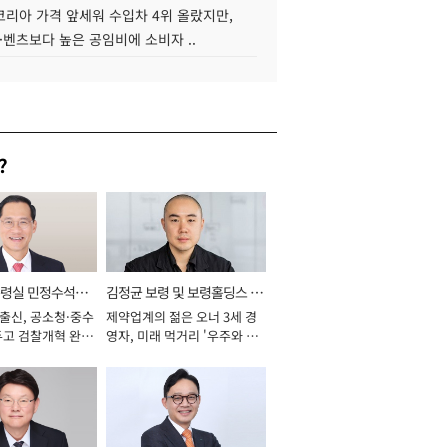
코리아 가격 앞세워 수입차 4위 올랐지만,
·벤츠보다 높은 공임비에 소비자 ..
?
통령실 민정수석비
김정균 보령 및 보령홀딩스 대
 출신, 공소청·중수
제약업계의 젊은 오너 3세 경
표이사 사장
두고 검찰개혁 완수
영자, 미래 먹거리 '우주와 헬
년]
스케어' 공들여 [2026년]