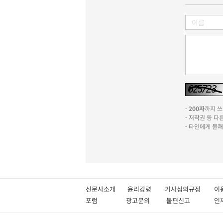
-
200자
까지 쓰실
- 저작권 등 
- 타인에게 불
신문사소개
윤리강령
기사심의규정
이
포럼
광고문의
불편신고