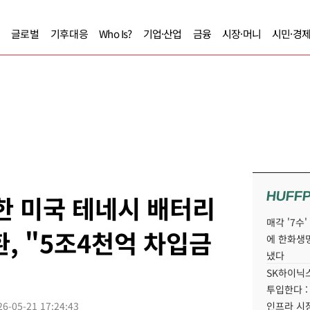
글로벌
기후대응
Who Is?
기업·산업
금융
시장·머니
시민·경
HUFF
한 미국 테네시 배터리
매각 '7수
환, "5조4천억 차입금
에 한화생
냈다
SK하이닉스
투입한다 :
26-05-21 17:24:43
인프라 시