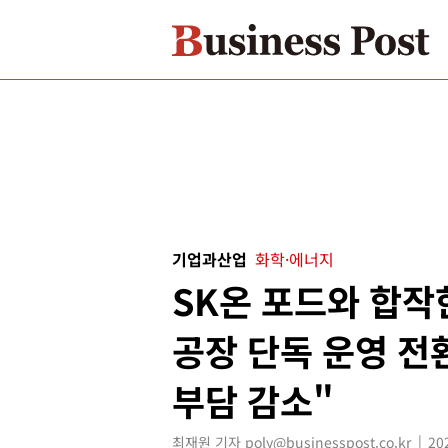
기업과산업
화학·에너지
SK온 포드와 합작
공장 단독 운영 전
부담 감소"
최재원 기자 poly@businesspost.co.kr
20