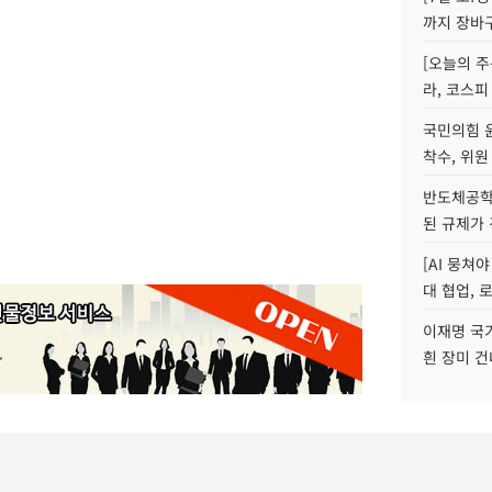
까지 장바
[오늘의 주
라, 코스피
국민의힘 
착수, 위원
반도체공학
된 규제가 
[AI 뭉쳐
대 협업, 
이재명 국
흰 장미 건