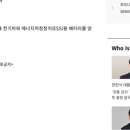
규
BYD
5
BMW
해 전기차와 에너지저장장치(ESS)용 배터리를 양
Who Is
배포금지>
한찬식 대
'정통 검사'
서관
청 출범 앞
맡아 [2026