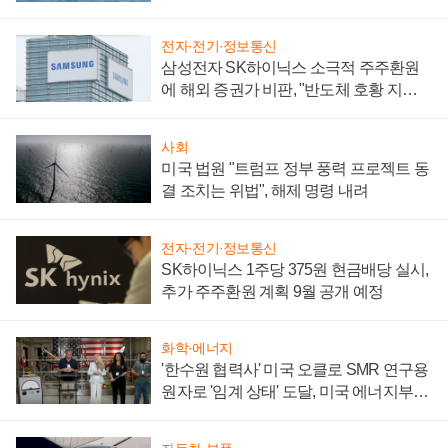
어
전자·전기·정보통신
삼성전자 SK하이닉스 소극적 주주환원
에 해외 증권가 비판, "반도체 호황 지속
성 의문"
사회
미국 법원 "트럼프 정부 풍력 프로젝트 동
결 조치는 위법", 해제 명령 내려
전자·전기·정보통신
SK하이닉스 1주당 375원 현금배당 실시,
추가 주주환원 계획 9월 공개 예정
화학·에너지
'한수원 협력사' 미국 오클로 SMR 연구용
원자로 '임계 상태' 도달, 미국 에너지부
"중요한 이정표"