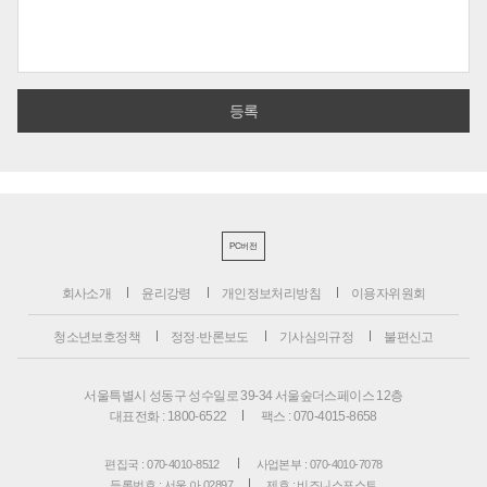
PC버전
회사소개
윤리강령
개인정보처리방침
이용자위원회
청소년보호정책
정정·반론보도
기사심의규정
불편신고
서울특별시 성동구 성수일로 39-34 서울숲더스페이스 12층
대표전화 : 1800-6522
팩스 : 070-4015-8658
편집국 : 070-4010-8512
사업본부 : 070-4010-7078
등록번호 : 서울 아 02897
제호 : 비즈니스포스트