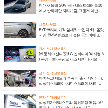
자동차·부품
현대차 올해 SUV 국내 베스트셀러 톱10
에서 싼타페만 자리매김, 그랜저·아반떼
'세단 쌍끌이'로 내수 방어
자동차·부품
BYD코리아 가격 앞세워 수입차 4위 올랐
지만, BMW·벤츠보다 높은 공임비에 소비
자 불만 폭발
전자·전기·정보통신
[AI 뭉쳐야 산다⑧] LG·엔비디아 '피지컬 A
I' 동맹 강화, 구광모 제조·데이터·기술 결
집해 종합 로보틱스 기업으로
전자·전기·정보통신
아이폰18 '메모리 부족'에 출시 지연되나,
삼성디스플레이 LG디스플레이 LG이노
텍 '탈애플' 수익 다각화 속도
전자·전기·정보통신
삼성전자 넷리스트와 특허분쟁 매듭, 5년
동안 최대 1.3조 라이선스비 지급