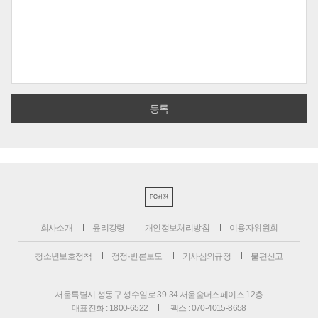
PC버전
회사소개
윤리강령
개인정보처리방침
이용자위원회
청소년보호정책
정정·반론보도
기사심의규정
불편신고
서울특별시 성동구 성수일로 39-34 서울숲더스페이스 12층
대표전화 : 1800-6522
팩스 : 070-4015-8658