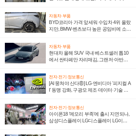
"중요한 이정표"
자동차·부품
BYD코리아 가격 앞세워 수입차 4위 올랐
지만, BMW·벤츠보다 높은 공임비에 소비
자 불만 폭발
자동차·부품
현대차 올해 SUV 국내 베스트셀러 톱10
에서 싼타페만 자리매김, 그랜저·아반떼
'세단 쌍끌이'로 내수 방어
전자·전기·정보통신
[AI 뭉쳐야 산다⑧] LG·엔비디아 '피지컬 A
I' 동맹 강화, 구광모 제조·데이터·기술 결
집해 종합 로보틱스 기업으로
전자·전기·정보통신
아이폰18 '메모리 부족'에 출시 지연되나,
삼성디스플레이 LG디스플레이 LG이노
텍 '탈애플' 수익 다각화 속도