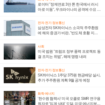
로이터 "정제연료 3만 톤 한국에서 러시
아로 이동", 우크라이나의 공격에 수요 늘
어
전자·전기·정보통신
삼성전자 SK하이닉스 소극적 주주환원
에 해외 증권가 비판, "반도체 호황 지속
성 의문"
사회
미국 법원 "트럼프 정부 풍력 프로젝트 동
결 조치는 위법", 해제 명령 내려
전자·전기·정보통신
SK하이닉스 1주당 375원 현금배당 실시,
추가 주주환원 계획 9월 공개 예정
화학·에너지
'한수원 협력사' 미국 오클로 SMR 연구용
원자로 '임계 상태' 도달, 미국 에너지부