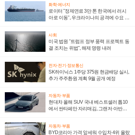
화학·에너지
로이터 "정제연료 3만 톤 한국에서 러시
아로 이동", 우크라이나의 공격에 수요 늘
어
사회
미국 법원 "트럼프 정부 풍력 프로젝트 동
결 조치는 위법", 해제 명령 내려
전자·전기·정보통신
SK하이닉스 1주당 375원 현금배당 실시,
추가 주주환원 계획 9월 공개 예정
자동차·부품
현대차 올해 SUV 국내 베스트셀러 톱10
에서 싼타페만 자리매김, 그랜저·아반떼
'세단 쌍끌이'로 내수 방어
자동차·부품
BYD코리아 가격 앞세워 수입차 4위 올랐