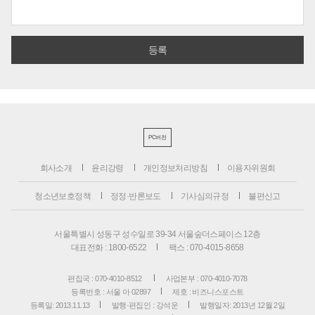
PC버전
회사소개
윤리강령
개인정보처리방침
이용자위원회
청소년보호정책
정정·반론보도
기사심의규정
불편신고
서울특별시 성동구 성수일로 39-34 서울숲더스페이스 12층
대표전화 : 1800-6522
팩스 : 070-4015-8658
편집국 : 070-4010-8512
사업본부 : 070-4010-7078
등록번호 : 서울 아 02897
제호 : 비즈니스포스트
등록일: 2013.11.13
발행·편집인 : 강석운
발행일자: 2013년 12월 2일