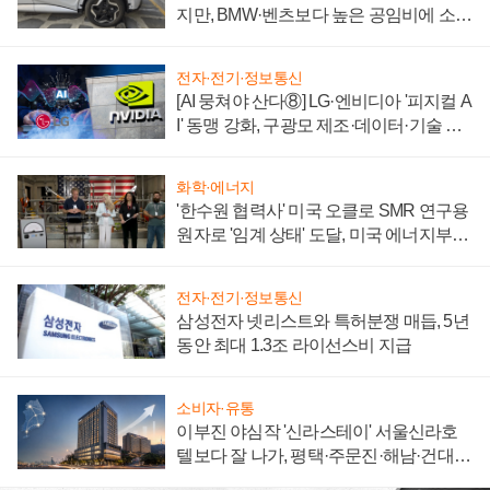
지만, BMW·벤츠보다 높은 공임비에 소비
자 불만 폭발
전자·전기·정보통신
[AI 뭉쳐야 산다⑧] LG·엔비디아 '피지컬 A
I' 동맹 강화, 구광모 제조·데이터·기술 결
집해 종합 로보틱스 기업으로
화학·에너지
'한수원 협력사' 미국 오클로 SMR 연구용
원자로 '임계 상태' 도달, 미국 에너지부
"중요한 이정표"
전자·전기·정보통신
삼성전자 넷리스트와 특허분쟁 매듭, 5년
동안 최대 1.3조 라이선스비 지급
소비자·유통
이부진 야심작 '신라스테이' 서울신라호
텔보다 잘 나가, 평택·주문진·해남·건대로
성장판 더 넓힌다