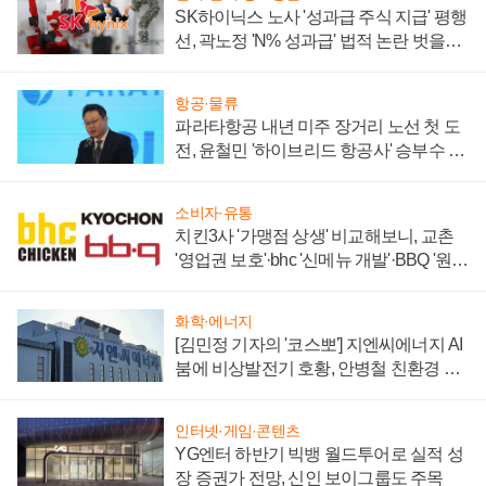
SK하이닉스 노사 '성과급 주식 지급' 평행
선, 곽노정 'N% 성과급' 법적 논란 벗을지
주목
항공·물류
파라타항공 내년 미주 장거리 노선 첫 도
전, 윤철민 '하이브리드 항공사' 승부수 통
할까
소비자·유통
치킨3사 '가맹점 상생' 비교해보니, 교촌
'영업권 보호'·bhc '신메뉴 개발'·BBQ '원가
부담'
화학·에너지
[김민정 기자의 '코스뽀'] 지엔씨에너지 AI
붐에 비상발전기 호황, 안병철 친환경 에
너지 발전전문기업 향한다
인터넷·게임·콘텐츠
YG엔터 하반기 빅뱅 월드투어로 실적 성
장 증권가 전망, 신인 보이그룹도 주목