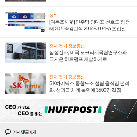
정치
[여론조사꽃] 민주당 당대표 선호도 정청
래 30.5%·김민석 29.6%, 0.9%p 초접전
전자·전기·정보통신
삼성전자, 미국 오크리지국립연구소와
극저온 히트펌프 개발하기로
전자·전기·정보통신
SK하이닉스 통합노조 설립 움직임 본격
화, 성과급 체계 불만에 3500명 결집
기사댓글
0
개